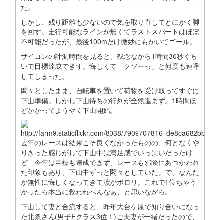
た。
しかし、残り距離も少ないので気を取り直してとにかく脚
を回す。走行可能なラインが無くてラストスパートはほぼ
不可能だったが、最後100mだけ微妙にもがいてゴール。
サイコンの計測時間を見ると、残念ながら1時間30秒ぐら
いで目標達成できず。悔しくて「クソーっ」と何度も連呼
してしまった。
悶々としたまま、自転車を置いて荷物を受け取ってすぐに
下山準備。しかし下山待ちの行列が全然進まず。1時間ほ
どかかってようやく下山開始。
去年のレースは結果こそ良くなかったものの、何となくや
りきった感じがして下山中は満足感でいっぱいだったけ
ど、今年は目標も達成できず、レースも邪険にあつかわれ
た印象もあり、下山中ずっと悶々としていた。で、なんだ
か無性に悔しくなってきて涙がポロリ。これで1位ちゃう
かったら本当に救われへんなぁ、と思いながら。
下山して妻と合流すると、昨年大台ケ原で知り合いになっ
た北条さん(男子Fクラス3位！)ご夫妻が一緒だったので、