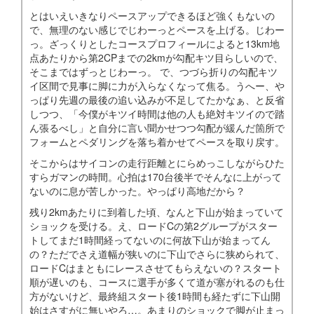
とはいえいきなりペースアップできるほど強くもないの
で、無理のない感じでじわーっとペースを上げる。じわー
っ。ざっくりとしたコースプロフィールによると13km地
点あたりから第2CPまでの2kmが勾配キツ目らしいので、
そこまではずっとじわーっ。 で、つづら折りの勾配キツ
イ区間で見事に脚に力が入らなくなって焦る。うへー、や
っぱり先週の最後の追い込みが不足してたかなぁ、と反省
しつつ、「今僕がキツイ時間は他の人も絶対キツイので踏
ん張るべし」と自分に言い聞かせつつ勾配が緩んだ箇所で
フォームとペダリングを落ち着かせてペースを取り戻す。
そこからはサイコンの走行距離とにらめっこしながらひた
すらガマンの時間。心拍は170台後半でそんなに上がって
ないのに息が苦しかった。やっぱり高地だから？
残り2kmあたりに到着した頃、なんと下山が始まっていて
ショックを受ける。え、ロードCの第2グループがスター
トしてまだ1時間経ってないのに何故下山が始まってん
の？ただでさえ道幅が狭いのに下山でさらに狭められて、
ロードCはまともにレースさせてもらえないの？スタート
順が遅いのも、コースに選手が多くて道が塞がれるのも仕
方がないけど、最終組スタート後1時間も経たずに下山開
始はさすがに無いやろ…。あまりのショックで脚が止まっ