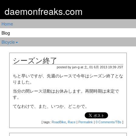
daemonfreaks.com
Home
Blog
Bicycle
シーズン終了
posted by jun-g at 土, 01 6月 2013 19:39 JST
ちと早いですが、先週のレースで今年はシーズン終了とな
りました。
当分の間レース活動はお休みします。再開時期は未定で
す。
てなわけで、また、いつか、どこかで。
[
tags:
RoadBike
,
Race
|
Permalink
|
0 Comments/TBs
]