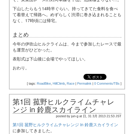
下山したらもう14時半ぐらい。持ってきてた食料を食べ
て着替えて帰路へ。めずらしく渋滞に巻き込まれることも
なく、17時頃には帰宅。
まとめ
今年の伊吹山ヒルクライムは、今まで参加したレースで最
も運営がひどかった。
表彰式は下山後に会場でやってほしい。
おわり。
[
tags:
RoadBike
,
HillClimb
,
Race
|
Permalink
|
0 Comments/TBs
]
第1回 菰野ヒルクライムチャレ
ンジ in 鈴鹿スカイライン
posted by jun-g at 日, 31 3月 2013 21:53 JST
第1回 菰野ヒルクライムチャレンジ in 鈴鹿スカイライン
に参加してきました。