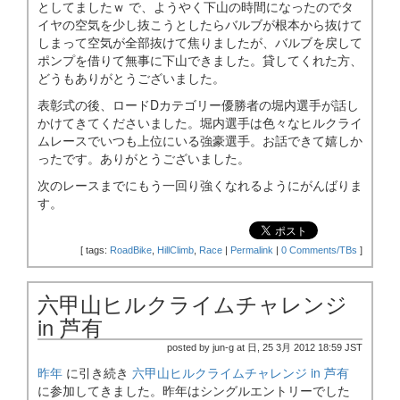
としてましたｗ で、ようやく下山の時間になったのでタ
イヤの空気を少し抜こうとしたらバルブが根本から抜けて
しまって空気が全部抜けて焦りましたが、バルブを戻して
ポンプを借りて無事に下山できました。貸してくれた方、
どうもありがとうございました。
表彰式の後、ロードDカテゴリー優勝者の堀内選手が話し
かけてきてくださいました。堀内選手は色々なヒルクライ
ムレースでいつも上位にいる強豪選手。お話できて嬉しか
ったです。ありがとうございました。
次のレースまでにもう一回り強くなれるようにがんばりま
す。
[
tags:
RoadBike
,
HillClimb
,
Race
|
Permalink
|
0 Comments/TBs
]
六甲山ヒルクライムチャレンジ
in 芦有
posted by jun-g at 日, 25 3月 2012 18:59 JST
昨年
に引き続き
六甲山ヒルクライムチャレンジ in 芦有
に参加してきました。昨年はシングルエントリーでした