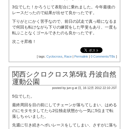
3位でした！かろうじて表彰台に乗れました。今年最後の
レースだったので結果が出せて良かったです。
下りがとにかく苦手なので、前日の試走で真っ暗になるま
で何回も転けながら下りの練習をした甲斐もあり、一度も
転ぶことなくゴールできたのも良かったです。
次こそ昇格！
[
tags:
Cyclocross
,
Race
|
Permalink
|
0 Comments/TBs
]
関西シクロクロス第5戦 丹波自然
運動公園
posted by jun-g at 日, 16 12月 2012 22:10 JST
5位でした。
最終周回を目の前にしてチェーンが落ちてしまい、はめる
のにモタモタしてたら2位独走状態から一気に5位まで転
落しちゃいました。
先週に引き続きヘボいレースをしてしまい、さすがに落ち