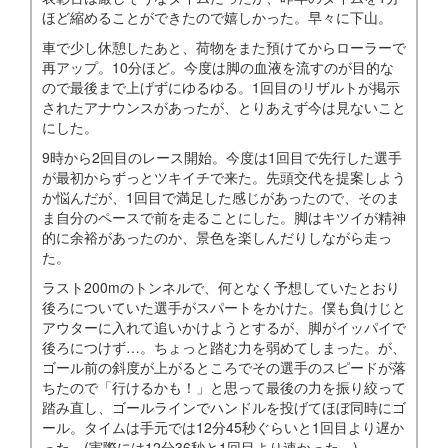
ほど縮めることができたので嬉しかった。早々に下山。
車で少し休憩したあと、荷物をまた預けてからローラーで
再アップ。10分ほど。今度は脚の血液を流すのが目的な
ので最後まで上げずにゆるゆる。1回目のリザルトが掲示
されたアナウンスがあったが、とりあえず今は見ないこと
にした。
9時から2回目のレース開始。今度は1回目で先行した選手
が最初からずっとツキイチで来た。先頭交代を提案しよう
か悩んだが、1回目で満足した感じがあったので、そのま
ま自分のペースで前を走ることにした。脚はキツイが精神
的に余裕があったのか、景色を楽しんだりしながら走っ
た。
ラスト200mのトンネルで、何となく予想していたとおり
後ろについていた選手がスパートをかけた。僕も負けじと
アウターに入れて追いかけようとするが、脚がイッパイで
後ろにつけず…。ちょっと踏む力を弱めてしまった。が、
ゴール前の斜度が上がるところでその選手のスピードが落
ちたので「行けるかも！」と思って最後の力を振り絞って
踏み直し、ゴールラインでハンドルを投げてほぼ同時にゴ
ール。タイムは手元では12分45秒ぐらいと1回目より遅か
った。(実際には12分36秒と1回目より速かった。)