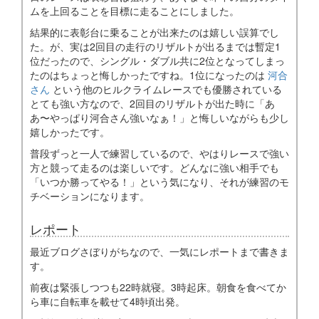
ムを上回ることを目標に走ることにしました。
結果的に表彰台に乗ることが出来たのは嬉しい誤算でし
た。が、実は2回目の走行のリザルトが出るまでは暫定1
位だったので、シングル・ダブル共に2位となってしまっ
たのはちょっと悔しかったですね。1位になったのは
河合
さん
という他のヒルクライムレースでも優勝されている
とても強い方なので、2回目のリザルトが出た時に「あ
あ〜やっぱり河合さん強いなぁ！」と悔しいながらも少し
嬉しかったです。
普段ずっと一人で練習しているので、やはりレースで強い
方と競って走るのは楽しいです。どんなに強い相手でも
「いつか勝ってやる！」という気になり、それが練習のモ
チベーションになります。
レポート
最近ブログさぼりがちなので、一気にレポートまで書きま
す。
前夜は緊張しつつも22時就寝。3時起床。朝食を食べてか
ら車に自転車を載せて4時頃出発。