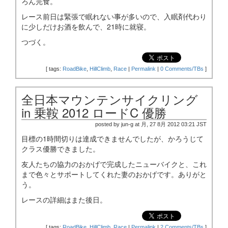
ろん完食。
レース前日は緊張で眠れない事が多いので、入眠剤代わり
に少しだけお酒を飲んで、21時に就寝。
つづく。
[
tags:
RoadBike
,
HillClimb
,
Race
|
Permalink
|
0 Comments/TBs
]
全日本マウンテンサイクリング
in 乗鞍 2012 ロードC 優勝
posted by jun-g at 月, 27 8月 2012 03:21 JST
目標の1時間切りは達成できませんでしたが、かろうじて
クラス優勝できました。
友人たちの協力のおかげで完成したニューバイクと、これ
まで色々とサポートしてくれた妻のおかげです。ありがと
う。
レースの詳細はまた後日。
[
tags:
RoadBike
,
HillClimb
,
Race
|
Permalink
|
2 Comments/TBs
]