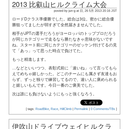
2013 比叡山ヒルクライム大会
posted by jun-g at 日, 26 5月 2013 20:16 JST
ロードDクラス準優勝でした。総合は3位。密かに総合優
勝狙ってましたが弱すぎて全然届きませんでした。
相手がJPTの選手だろうがヨーロッパのトッププロだろう
が同じカテゴリーで走るなら勝たなきゃ意味がないです
ね。スタート前に同じカテゴリーのゼッケン付けてるの見
て「あっ」って思った時点で負けてた。
もっと精進します。
…などといいつつ、表彰式前に「速いね」って言ってもら
えてめちゃ嬉しかった。どこのチームにも属さず友達もお
らず、ずっと独りで練習してるので、速い人に褒められる
と嬉しいもんです。今日一番のご褒美でした。
次は誰にも負けないようにもっと強くなろう。
[
tags:
RoadBike
,
Race
,
HillClimb
|
Permalink
|
0 Comments/TBs
]
伊吹山ドライブウェイヒルクラ