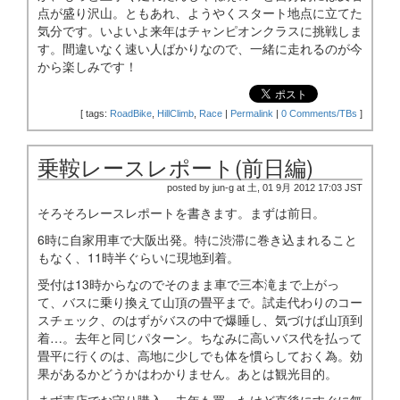
点が盛り沢山。ともあれ、ようやくスタート地点に立てた
気分です。いよいよ来年はチャンピオンクラスに挑戦しま
す。間違いなく速い人ばかりなので、一緒に走れるのが今
から楽しみです！
[
tags:
RoadBike
,
HillClimb
,
Race
|
Permalink
|
0 Comments/TBs
]
乗鞍レースレポート(前日編)
posted by jun-g at 土, 01 9月 2012 17:03 JST
そろそろレースレポートを書きます。まずは前日。
6時に自家用車で大阪出発。特に渋滞に巻き込まれること
もなく、11時半ぐらいに現地到着。
受付は13時からなのでそのまま車で三本滝まで上がっ
て、バスに乗り換えて山頂の畳平まで。試走代わりのコー
スチェック、のはずがバスの中で爆睡し、気づけば山頂到
着…。去年と同じパターン。ちなみに高いバス代を払って
畳平に行くのは、高地に少しでも体を慣らしておく為。効
果があるかどうかはわかりません。あとは観光目的。