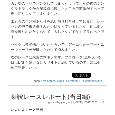
ガレ場の下りでパンクしてしまったようで、その後のシン
グルトラックから舗装路に抜けたところで前輪がすべって
思い切りコケてしまいました。
太ももの付け根あたりを思い切り打ち付けてしまい、レー
パンの中で擦過傷？みたいになっていましたが、他は肘と
膝を擦りむいたぐらいで、大したケガでなくて良かったで
す。
バイクも多少傷がついたぐらいで、アームウォーマーとニ
ーウォーマーが破けただけで済みました。
次のレースは来週のマキノです。プロローグはDNS、今
日はDNFと情けないリザルトが続いているので、次はせ
めて完走したい。
[
tags:
Cyclocross
,
Race
|
Permalink
|
0 Comments/TBs
]
乗鞍レースレポート(当日編)
posted by jun-g at 日, 02 9月 2012 21:20 JST
いよいよレース当日。