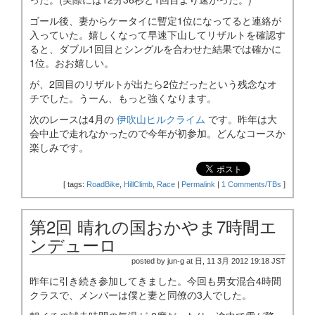
ゴール後、妻からケータイに暫定1位になってると連絡が
入っていた。嬉しくなって早速下山してリザルトを確認す
ると、ダブル1回目とシングルを合わせた結果では確かに
1位。おお嬉しい。
が、2回目のリザルトが出たら2位だったという残念なオ
チでした。うーん、もっと強くなります。
次のレースは4月の
伊吹山ヒルクライム
です。昨年は大
会中止で走れなかったので今年が初参加。どんなコースか
楽しみです。
[
tags:
RoadBike
,
HillClimb
,
Race
|
Permalink
|
1 Comments/TBs
]
第2回 晴れの国おかやま7時間エ
ンデューロ
posted by jun-g at 日, 11 3月 2012 19:18 JST
昨年に引き続き参加してきました。今回も男女混合4時間
クラスで、メンバーは僕と妻と同僚の3人でした。