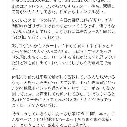
イタンCCC2000補給。まぁこれは気休めみたいな感じ。
あとはストレッチしながらひたすらスタート待ち。緊張し
て胃がムカムカしてきた。相変わらずメンタル弱い。
いよいよスタートの時間。今日の目標は1時間切り。1時
間切れればリザルトはおのずとついてくるはず。速そうな
人がいれば付いて行く、いなければ普段のレースと同じよ
うに独走で行く。それだけ。
3列目ぐらいからスタート。右側から前にするするっと上
がって先頭10人ぐらいに混ざる。しばらくするとあっさ
り先頭に出ちゃった。ローテする感じかなぁ？と思ってい
たけど誰も前に出てくれないのでしばらく先頭固定で走
る。
休暇村手前の駐車場で騒がしく観戦している人たちがいる
なぁ、と思ったら妻だったので苦笑。ずっと先頭固定だっ
たので観戦ポイントを過ぎたあたりで「えーずるーい誰か
回ってよぉ」と声出してお願いしてみた。しばらくすると
2人ほどローテに入ってくれたけど2人ともキツそうでう
まくローテできない感じ。
そうこうしているうちにあっさり第1CPに到着。早っ。こ
んなペースじゃ1時間切れねーよっ！脚もまだまだ余裕だ
よ！ということで、独走することに決めた。