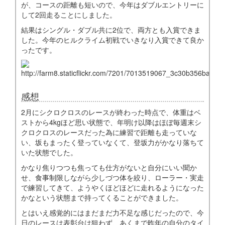
が、コースの距離も短いので、今年はダブルエントリーに
して2回走ることにしました。
結果はシングル・ダブル共に2位で、両方とも入賞できま
した。今年のヒルクライム初戦でいきなり入賞できて良か
ったです。
感想
2月にシクロクロスのレースが終わった時点で、体重はベ
ストから4kgほど思い状態で、年明け以降はほぼ毎週末シ
クロクロスのレースだった為に練習で距離も走っていな
い、坂もまったく登っていなくて、登坂力がかなり落ちて
いた状態でした。
かなり焦りつつも焦っても仕方がないと自分にいい聞か
せ、食事制限しながら少しづつ体を絞り、ローラー・実走
で練習してきて、ようやくほどほどに走れるようになった
かなという状態まで持ってくることができました。
とはいえ感覚的にはまだまだ力不足な感じだったので、今
日のレースは表彰台は狙わず、あくまで昨年の自分のタイ