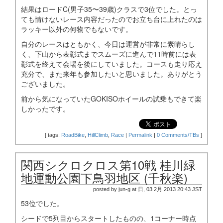
結果はロードC(男子35〜39歳)クラスで3位でした。とっ
ても情けないレース内容だったのでお立ち台に上れたのは
ラッキー以外の何物でもないです。
自分のレースはともかく、今日は運営が非常に素晴らし
く、下山から表彰式までスムーズに進んで11時前には表
彰式を終えて会場を後にしていました。コースも走り応え
充分で、また来年も参加したいと思いました。ありがとう
ございました。
前から気になっていたGOKISOホイールの試乗もできて楽
しかったです。
[
tags:
RoadBike
,
HillClimb
,
Race
|
Permalink
|
0 Comments/TBs
]
関西シクロクロス第10戦 桂川緑
地運動公園下鳥羽地区 (千秋楽)
posted by jun-g at 日, 03 2月 2013 20:43 JST
53位でした。
シードで5列目からスタートしたものの、1コーナー時点