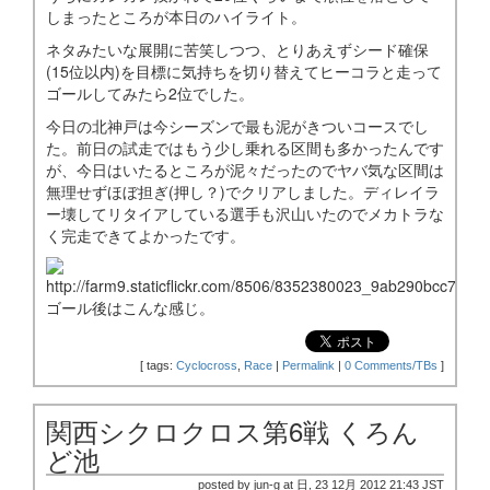
しまったところが本日のハイライト。
ネタみたいな展開に苦笑しつつ、とりあえずシード確保
(15位以内)を目標に気持ちを切り替えてヒーコラと走って
ゴールしてみたら2位でした。
今日の北神戸は今シーズンで最も泥がきついコースでし
た。前日の試走ではもう少し乗れる区間も多かったんです
が、今日はいたるところが泥々だったのでヤバ気な区間は
無理せずほぼ担ぎ(押し？)でクリアしました。ディレイラ
ー壊してリタイアしている選手も沢山いたのでメカトラな
く完走できてよかったです。
ゴール後はこんな感じ。
[
tags:
Cyclocross
,
Race
|
Permalink
|
0 Comments/TBs
]
関西シクロクロス第6戦 くろん
ど池
posted by jun-g at 日, 23 12月 2012 21:43 JST