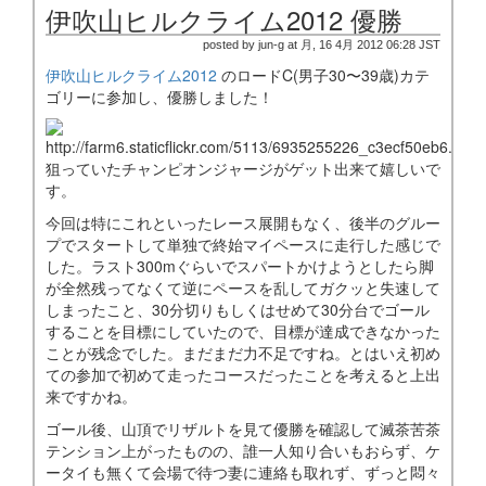
伊吹山ヒルクライム2012 優勝
posted by jun-g at 月, 16 4月 2012 06:28 JST
伊吹山ヒルクライム2012
のロードC(男子30〜39歳)カテ
ゴリーに参加し、優勝しました！
狙っていたチャンピオンジャージがゲット出来て嬉しいで
す。
今回は特にこれといったレース展開もなく、後半のグルー
プでスタートして単独で終始マイペースに走行した感じで
した。ラスト300mぐらいでスパートかけようとしたら脚
が全然残ってなくて逆にペースを乱してガクッと失速して
しまったこと、30分切りもしくはせめて30分台でゴール
することを目標にしていたので、目標が達成できなかった
ことが残念でした。まだまだ力不足ですね。とはいえ初め
ての参加で初めて走ったコースだったことを考えると上出
来ですかね。
ゴール後、山頂でリザルトを見て優勝を確認して滅茶苦茶
テンション上がったものの、誰一人知り合いもおらず、ケ
ータイも無くて会場で待つ妻に連絡も取れず、ずっと悶々