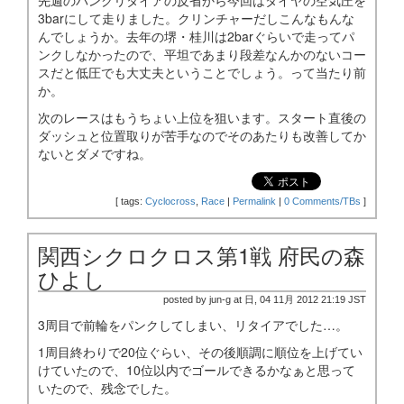
3barにして走りました。クリンチャーだしこんなもんな
んでしょうか。去年の堺・桂川は2barぐらいで走ってパ
ンクしなかったので、平坦であまり段差なんかのないコー
スだと低圧でも大丈夫ということでしょう。って当たり前
か。
次のレースはもうちょい上位を狙います。スタート直後の
ダッシュと位置取りが苦手なのでそのあたりも改善してか
ないとダメですね。
[
tags:
Cyclocross
,
Race
|
Permalink
|
0 Comments/TBs
]
関西シクロクロス第1戦 府民の森
ひよし
posted by jun-g at 日, 04 11月 2012 21:19 JST
3周目で前輪をパンクしてしまい、リタイアでした…。
1周目終わりで20位ぐらい、その後順調に順位を上げてい
けていたので、10位以内でゴールできるかなぁと思って
いたので、残念でした。