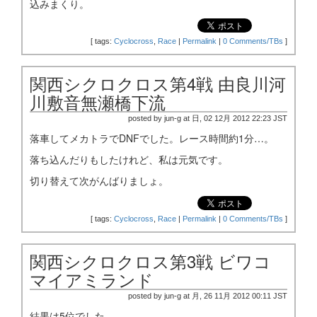
込みまくり。
[
tags:
Cyclocross
,
Race
|
Permalink
|
0 Comments/TBs
]
関西シクロクロス第4戦 由良川河
川敷音無瀬橋下流
posted by jun-g at 日, 02 12月 2012 22:23 JST
落車してメカトラでDNFでした。レース時間約1分…。
落ち込んだりもしたけれど、私は元気です。
切り替えて次がんばりましょ。
[
tags:
Cyclocross
,
Race
|
Permalink
|
0 Comments/TBs
]
関西シクロクロス第3戦 ビワコ
マイアミランド
posted by jun-g at 月, 26 11月 2012 00:11 JST
結果は5位でした。