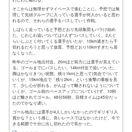
そこからは無理せずマイペースで進むことに。予想では無
理して先頭グループに入っている選手が何人かいると思わ
れるので、それらの選手をパスしていく作戦。
しばらく走っていると予想どおり先頭集団もバラけ始め
た。じわじわ追いついては1人ずつパスしていく。2人ぐ
らいしぶとく付いてくる選手がいたが、10km過ぎたら千
切れるだろうと思って放置。予想どおり10kmすぎたら居
なくなった。
昨年のゴール地点付近。20mほど前方には選手が見えてい
る。ゴールまでにパスしたい。14km付近で追いついた。
脚はかなりきつい状態。残り1km(と思って)気合でついて
いくが、15km地点で「残り2km」という衝撃の看板を見
て、少し心が折れる。がんばって離されないようについて
いくが、ゴール前のペースアップについていけず、10秒
ほど離されてゴール。48分56秒。目標タイムは45分だっ
たのでかなり遅い。
ゴール地点には選手が4人しかいなかったのでギリギリ入
賞かな？という感じ。良いレースではなかったけど、今で
きる範囲で十分に出し切れたので良かった。