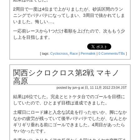
2周目で一度は4位まで上がりましたが、砂浜区間のラン
ニングでバテバテになってしまい、3周目で抜かれてしま
いました。悔しい…。
一応前レースから1つだけ着順を上げたので、次ももう少
し上を目指します。
[
tags:
Cyclocross
,
Race
|
Permalink
|
0 Comments/TBs
]
関西シクロクロス第2戦 マキノ
高原
posted by jun-g at 日, 11 11月 2012 23:04 JST
結果は6位でした。完走とヒトケタ台でのゴールを目標に
していたので、ひとまず目標は達成できました。
土曜日にロード練と入念な試走を行ったせいか、脚になか
なかの疲労が残っていて後半バテバテでしたが、なんとか
ギリギリ垂れる前にゴールできました。4周目があったら
ヤバかったです。
先週のパンクリタイアの反省から今回はタイヤの空気圧を