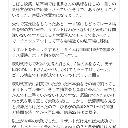
しばし談笑。駐車場では北条さんの奥様をはじめ、選手の
奥様方が皆様で応援下さっていたそうで。ありがとうござ
いました。声援が大変力になりました。
受付で完走証をもらったあと、一旦宿にもどってレース結
果を宿の方に報告。リザルトはわからないけど表彰台は間
違いないですと伝えると大変喜んでもらえて良かった。
で、チェックアウトして車を会場近くの駐車場に移動。
リザルトをチェックすると、タイムは1時間18秒で無事ク
ラス優勝。ホッと胸を撫で下ろす…。
表彰式待ちで3位の側溝大尉さん、2位の興梠さん、男子
E2位のレッドさんから話しかけてもらって嬉しかった。
ゴール地点でも表彰式でもいっつもボッチ全開ｗ
表彰式直後に副賞でいただいた日本酒をその場で割ってし
まうトラブル発生。そして抽選会も見事に外れた。何でも
かんでも上手くいかないもんですな。厄除けできたのかも
ねと気を取り直して乗鞍を後に。しかし、渋滞情報を見る
と渋滞だらけだったので、ひるがの高原SAで1〜2時間ほ
ど時間を潰してから再出発。結局22時頃に帰宅。
以上が今年の乗鞍でした。リザルトだけ見れば大成功です
が、もっと上手く走れたんじゃねぇの？と自分的には反省