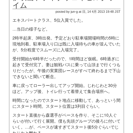
イム
posted by jun-g at 日, 14 4月 2013 19:48 JST
エキスパートクラス、5位入賞でした。
…当日の様子など。
2時半起床、3時出発。予定どおり駐車場開場時間の5時に
現地到着。駐車場入り口は既に入場待ちの車が並んでいた
が、5分程度でスムーズに入場完了。
受付開始が6時半だったので、1時間ほど仮眠。6時過ぎに
起きて受付完了。妻は観戦バスに乗って山頂まで行くつも
りだったが、午後の実業団レースがすべて終わるまで下山
できないと聞いて断念。
車に戻ってローラー出してアップ開始。じわじわと30分
ほど。アップ後、トイレ行って着替えて集合場所へ。
時間になったのでスタート地点に移動して、あっという間
にスタート時間。スタート位置は3列目ぐらい。
スタート直後から森選手がペースを作り、そこに10人ぐ
らいが付いて行く展開。僕も先頭グループの後ろに付いて
いく。…が、ペースが速すぎてスタート後5分ぐらいでじ
わじわと離れる。