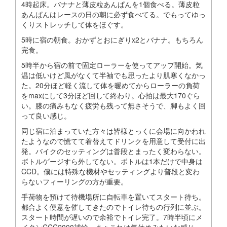
4時起床。バナナと薄皮粒あんぱんを1個食べる。薄皮粒
あんぱんはレースの日の朝に必ず食べてる。でもってゆっ
くりストレッチして体をほぐす。
5時に宿の朝食。おかずとおにぎりx2とバナナ。もちろん
完食。
5時半から宿の前で固定ローラーを使ってアップ開始。気
温は低いけど風がなくて半袖でも思ったより肌寒くなかっ
た。20分ほど軽く流して体を暖めてからローラーの負荷
をmaxにして3分ほど回して終わり。心拍は最大170ぐら
い。膝の痛みもなく疲労も残って無さそうで、脚もよく回
って良い感じ。
同じ宿に泊まっていた方々は皆様とっくに会場に向かわれ
たようなので慌てて着替えてドリンクを用意して受付に出
発。バイクのセッティングは普段とまったく変わらない。
ボトルゲージすら外してない。ボトルは1本だけで中身は
CCD。僕には特殊な機材やセッティングより普段と変わ
らないフィーリングの方が重要。
手荷物を預けて待機場所に自転車を置いてスタート待ち。
都合よく便意を催してきたのでトイレ待ちの行列に並ぶ。
スタート時間が遅いので余裕でトイレ完了。7時半頃にメ