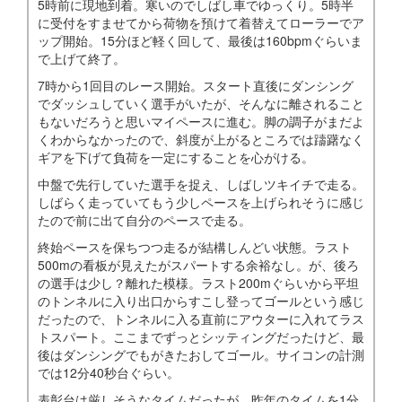
5時前に現地到着。寒いのでしばし車でゆっくり。5時半
に受付をすませてから荷物を預けて着替えてローラーでア
ップ開始。15分ほど軽く回して、最後は160bpmぐらいま
で上げて終了。
7時から1回目のレース開始。スタート直後にダンシング
でダッシュしていく選手がいたが、そんなに離されること
もないだろうと思いマイペースに進む。脚の調子がまだよ
くわからなかったので、斜度が上がるところでは躊躇なく
ギアを下げて負荷を一定にすることを心がける。
中盤で先行していた選手を捉え、しばしツキイチで走る。
しばらく走っていてもう少しペースを上げられそうに感じ
たので前に出て自分のペースで走る。
終始ペースを保ちつつ走るが結構しんどい状態。ラスト
500mの看板が見えたがスパートする余裕なし。が、後ろ
の選手は少し？離れた模様。ラスト200mぐらいから平坦
のトンネルに入り出口からすこし登ってゴールという感じ
だったので、トンネルに入る直前にアウターに入れてラス
トスパート。ここまでずっとシッティングだったけど、最
後はダンシングでもがきたおしてゴール。サイコンの計測
では12分40秒台ぐらい。
表彰台は厳しそうなタイムだったが、昨年のタイムを1分