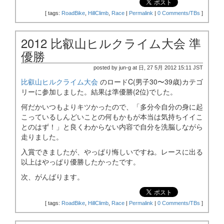
[
tags:
RoadBike
,
HillClimb
,
Race
|
Permalink
|
0 Comments/TBs
]
2012 比叡山ヒルクライム大会 準
優勝
posted by jun-g at 日, 27 5月 2012 15:11 JST
比叡山ヒルクライム大会
のロードC(男子30〜39歳)カテゴ
リーに参加しました。結果は準優勝(2位)でした。
何だかいつもよりキツかったので、「多分今自分の身に起
こっているしんどいことの何もかもが本当は気持ちイイこ
とのはず！」と良くわからない内容で自分を洗脳しながら
走りました。
入賞できましたが、やっぱり悔しいですね。レースに出る
以上はやっぱり優勝したかったです。
次、がんばります。
[
tags:
RoadBike
,
HillClimb
,
Race
|
Permalink
|
0 Comments/TBs
]