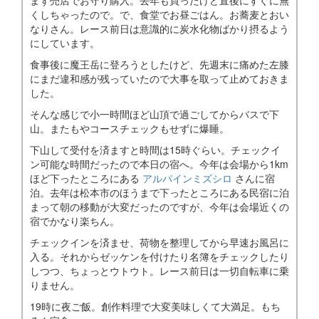
まず売店でお守り購入。去年も買ったけど直後にすぐに無
くしちゃったので。で、食堂でお昼ごはん。お蕎麦とおい
なりさん。レース前日は意識的に炭水化物ばかり摂るよう
にしています。
食事後に魔王岳に登ろうとしたけど、先週末に痛めた左膝
にまだ違和感が残っていたので大事を取って止めておきま
した。
そんな感じで小一時間ほど山頂で過ごしてからバスで下
山。またもやコースチェックもせずに爆睡。
下山して受付を済ますと時間は15時ぐらい。チェックイ
ン可能な時間だったので本日の宿へ。今年は会場から1km
ほど下ったところにある
アルパインミズシロ
さんに宿
泊。去年は松本市のほうまで下ったところにある民宿に泊
まって朝の移動が大変だったのですが、今年は会場近くの
宿でかなり楽ちん。
チェックインを済ませ、荷物を整理してから早速お風呂に
入る。それからゼッケンを付けたり名簿をチェックしたり
しつつ、ちょっとウトウト。レース前日は一切自転車に乗
りません。
19時に夜ご飯。創作料理で大変美味しくて大満足。もち