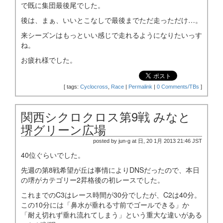
で既に集団最後尾でした。
後は、まぁ、いいとこなしで最後までただ走っただけ…。
来シーズンはもっといい感じで走れるようになりたいっす
ね。
お疲れ様でした。
[
tags:
Cyclocross
,
Race
|
Permalink
|
0 Comments/TBs
]
関西シクロクロス第9戦 みなと
堺グリーン広場
posted by jun-g at 日, 20 1月 2013 21:46 JST
40位ぐらいでした。
先週の第8戦希望が丘は事情によりDNSだったので、本日
の堺がカテゴリー2昇格後の初レースでした。
これまでのC3はレース時間が30分でしたが、C2は40分。
この10分には「鼻水が垂れる寸前でゴールできる」か
「耐え切れず垂れ流れてしまう」という重大な違いがある