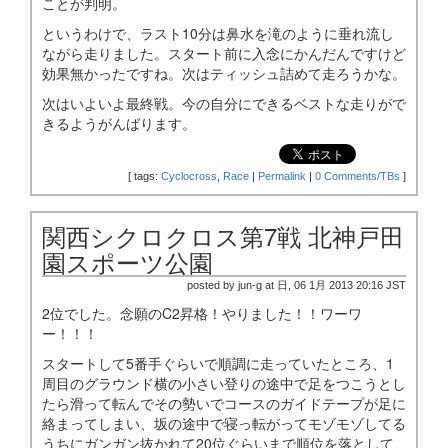
ことが判明。
というわけで、ラスト10分は鼻水を滝のように垂れ流し
ながら走りました。スタート前に入念にかんだんですけど
効果無かったですね。次はティッシュ詰めて走ろうかな。
次はいよいよ最終戦。今の自分にできるベストな走りがで
きるようがんばります。
[
tags:
Cyclocross
,
Race
|
Permalink
|
0 Comments/TBs
]
関西シクロクロス第7戦 北神戸田
園スポーツ公園
posted by jun-g at 日, 06 1月 2013 20:16 JST
2位でした。念願のC2昇格！やりました！！ワーワ
ー！！！
スタートして5番手ぐらいで順調に走っていたところ、1
周目のグラウンド横の小さい登りの途中で足をつこうとし
たら滑って転んでその勢いでコースのガイドテープが足に
絡まってしまい、坂の途中で寝っ転がってモゾモゾしてる
うちにガンガン抜かれて20位ぐらいまで順位を落として