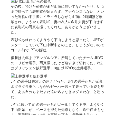
その後、預けた荷物がまだ山頂に届いてなかったり、いつ
まで待っても表彰式が始まらず、アナウンスもない、とい
った運営の不手際にイライラしながら山頂に2時間ほど軟
禁され、ようやく表彰式。妻の友人のN井夫妻が下山せず
に表彰式の写真を撮ってくれた。ありがとうございまし
た。
表彰式も終わってようやく下山しようと思ったら、JPTが
スタートしていて下山中断中とのこと。しょうがないので
ゴール前でJPTの観戦。
優勝は去年までアンダルシアに所属していたチームUKYO
のトリビオ選手。写真撮ったけど速すぎて切れてた。2位
はブリッツェン飯野選手、3位はUKYOの土井選手。
JPTの選手は異次元の速さだった。JPTの選手たちが涎鼻
水ダラダラ垂らしながらゼーハー言って走っている姿を見
て、ああ自分もまだまだ追い込まなきゃダメだな、と思っ
た。
JPTに続いてE1の選手たちがゴールしてくる中、ようやく
下山開始。が、ペースを抑えた先導もなく、途中停止もな
く、実業団レースの対向車線を下山。危険極まりない…。