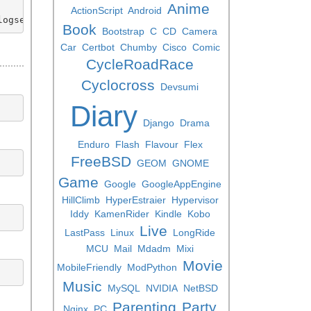
Anime
ActionScript
Android
Book
Bootstrap
C
CD
Camera
Car
Certbot
Chumby
Cisco
Comic
CycleRoadRace
Cyclocross
Devsumi
Diary
Django
Drama
Enduro
Flash
Flavour
Flex
FreeBSD
GEOM
GNOME
Game
Google
GoogleAppEngine
HillClimb
HyperEstraier
Hypervisor
Iddy
KamenRider
Kindle
Kobo
Live
LastPass
Linux
LongRide
MCU
Mail
Mdadm
Mixi
Movie
MobileFriendly
ModPython
Music
MySQL
NVIDIA
NetBSD
Parenting
Party
Nginx
PC