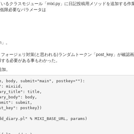
るクラスモジュール「mixi.py」に日記投稿用メソッドを追加する作
低限必要なパラメータは
n」。
ォージェリ対策(と思われる)ランダムトークン「post_key」が確認
取得する必要がある事もわかった。
追加。
, body, submit="main", postkey=""):

: mixiid,

ry_title": title,

ry_body": body,

mit": submit,

t_key": postkey})

d_diary.pl" % MIXI_BASE_URL, params)
