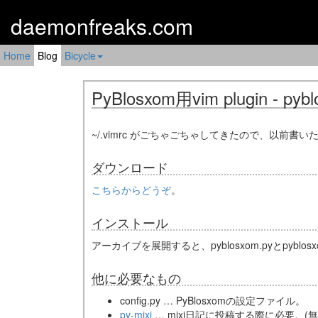
daemonfreaks.com
Home
Blog
Bicycle
PyBlosxom用vim plugin - pyb
~/.vimrc がごちゃごちゃしてきたので、以前書い
ダウンロード
こちらからどうぞ
。
インストール
アーカイブを展開すると、pyblosxom.pyとpyblo
他に必要なもの
config.py … PyBlosxomの設定ファイル。
py-mixi
… mixi日記に投稿する際に必要。(無