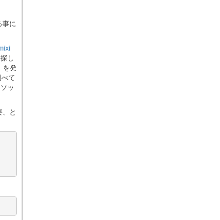
、
る事に
ixi
て探し
」を発
調べて
メソッ
要、と