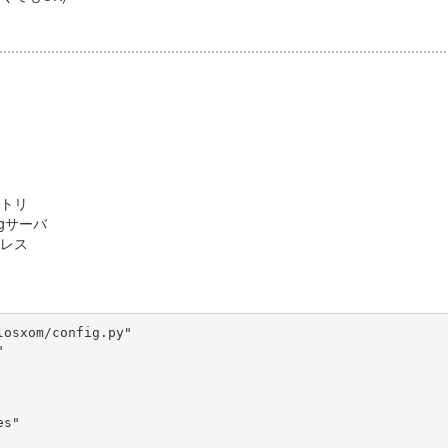
クトリ
ingサーバ
ドレス
osxom/config.py"



s"
