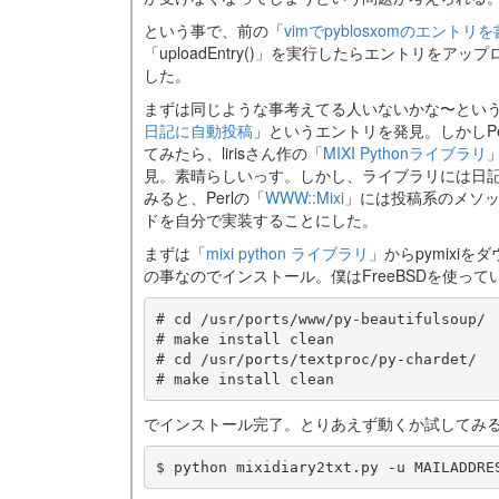
という事で、前の「
vimでpyblosxomのエント
「uploadEntry()」を実行したらエントリ
した。
まずは同じような事考えてる人いないかな〜とい
日記に自動投稿
」というエントリを発見。しかしPe
てみたら、lirisさん作の「
MIXI Pythonライブラリ
見。素晴らしいっす。しかし、ライブラリには日
みると、Perlの「
WWW::Mixi
」には投稿系のメソ
ドを自分で実装することにした。
まずは「
mixi python ライブラリ
」からpymixi
の事なのでインストール。僕はFreeBSDを使っているの
# cd /usr/ports/www/py-beautifulsoup/

# make install clean

# cd /usr/ports/textproc/py-chardet/

でインストール完了。とりあえず動くか試してみ
$ python mixidiary2txt.py -u MAILADDRE