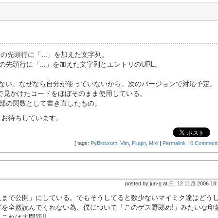
先頭行に「...」を加えた文字列。
の先頭行に「...」を加えた文字列とエントリのURL。
いない。なぜなら自分が使っていないから。次のバージョンで対応予定。
ogで見かけたコードをほぼそのまま使用している。
部の関数として書き直したもの。
、お待ちしています。
[
tags:
PyBlosxom
,
Vim
,
Plugin
,
Mixi
|
Permalink
|
0 Comment
稿
posted by jun-g at 日, 12 11月 2006 18
人まで公開」にしている。でもそうしてると数少ないマイミク達はどう
を全然読んでくれない為、僕について「このゲス野郎め!」みたいな印
これは大問題!!