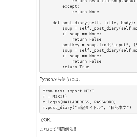
            return BeautifulSoup.Beauti
        except:

            return None

    def post_diary(self, title, body):

        soup = self._post_diary(self.mi
        if soup == None:

            return False

        postkey = soup.find("input", {"
        soup = self._post_diary(self.mi
        if soup == None:

            return False

Pythonから使うには、
from mixi import MIXI

m = MIXI()

m.login(MAILADDRESS, PASSWORD)

でOK。
これにて問題解決!!