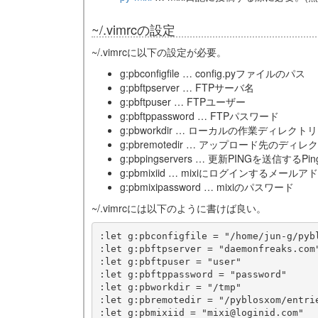
~/.vimrcの設定
~/.vimrcに以下の設定が必要。
g:pbconfigfile … config.pyファイルのパス
g:pbftpserver … FTPサーバ名
g:pbftpuser … FTPユーザー
g:pbftppassword … FTPパスワード
g:pbworkdir … ローカルの作業ディレクトリ
g:pbremotedir … アップロード先のディレ
g:pbpingservers … 更新PINGを送信するP
g:pbmixiid … mixiにログインするメールア
g:pbmixipassword … mixiのパスワード
~/.vimrcには以下のように書けば良い。
:let g:pbconfigfile = "/home/jun-g/pybl
:let g:pbftpserver = "daemonfreaks.com"
:let g:pbftpuser = "user"

:let g:pbftppassword = "password"

:let g:pbworkdir = "/tmp"

:let g:pbremotedir = "/pyblosxom/entrie
:let g:pbmixiid = "mixi@loginid.com"
