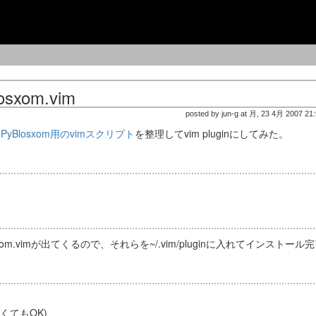
losxom.vim
posted by jun-g at 月, 23 4月 2007 21
た
PyBlosxom用のvimスクリプト
を整理してvim pluginにしてみた。
sxom.vimが出てくるので、それらを~/.vim/pluginに入れてインストール
くてもOK)