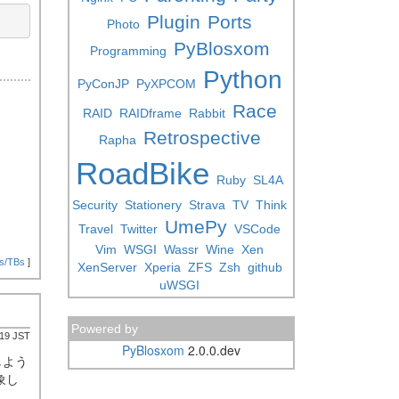
Plugin
Ports
Photo
PyBlosxom
Programming
Python
PyConJP
PyXPCOM
Race
RAID
RAIDframe
Rabbit
Retrospective
Rapha
RoadBike
Ruby
SL4A
Security
Stationery
Strava
TV
Think
UmePy
Travel
Twitter
VSCode
Vim
WSGI
Wassr
Wine
Xen
s/TBs
]
XenServer
Xperia
ZFS
Zsh
github
uWSGI
Powered by
:19 JST
PyBlosxom
2.0.0.dev
しよう
象し