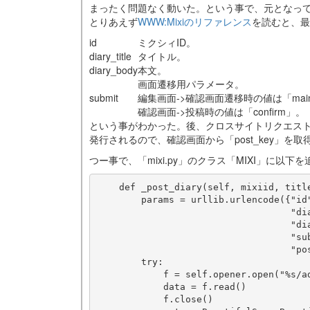
まったく問題なく動いた。という事で、元となってい
とりあえず
WWW:Mixiのリファレンス
を読むと、最
id
ミクシィID。
diary_title
タイトル。
diary_body
本文。
画面遷移用パラメータ。
submit
編集画面->確認画面遷移時の値は「mai
確認画面->投稿時の値は「confirm」。
という事がわかった。後、クロスサイトリクエストフ
発行されるので、確認画面から「post_key」を
つー事で、「mixi.py」のクラス「MIXI」に以下を
    def _post_diary(self, mixiid, title
        params = urllib.urlencode({"id"
                                   "dia
                                   "dia
                                   "sub
                                   "pos
        try:

            f = self.opener.open("%s/ad
            data = f.read()

            f.close()
