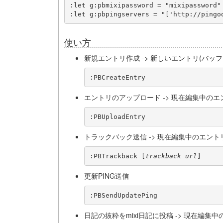
:let g:pbmixipassword = "mixipassword"

使い方
新規エントリ作成 -> 新しいエントリ(バッ
:PBCreateEntry
エントリのアップロード -> 現在編集中の
:PBUploadEntry
トラックバック送信 -> 現在編集中のエン
:PBTrackback [
trackback url
]
更新PING送信
:PBSendUpdatePing
日記の抜粋をmixi日記に投稿 -> 現在編集