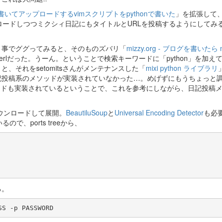
リを書いてアップロードするvimスクリプトをpythonで書いた
」を拡張して
をアップロードしつつミクシィ日記にもタイトルとURLを投稿するようにしてみ
う事でググってみると、そのものズバリ「
mizzy.org - ブログを書いたら m
rlだった。うーん。ということで検索キーワードに「python」を加え
」と、それをsetomitsさんがメンテナンスした「
mixi python ライブラリ
記投稿系のメソッドが実装されていなかった…。めげずにもうちょっと
ッドも実装されているということで、これを参考にしながら、日記投稿
をダウンロードして展開。
BeautiluSoup
と
Universal Encoding Detector
も必
で、ports treeから、
る。
SS -p PASSWORD