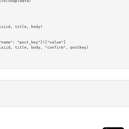
fulSoup(data)

xiid, title, body)

name": "post_key"})["value"]

xiid, title, body, "confirm", postkey)
