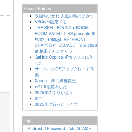
Recent Entries
映画ちいかわ 人魚の島のひみつ
VSCode設定メモ
THE SPELLBOUND x BOOM
BOOM SATELLITES presents 川
島道行10周忌LIVE “FRONT
CHAPTER” -DECADE- Tour 2026
at 梅田シャングリラ
GitHub CopilotのProプランに入
った
サーバーのOSアップグレード作
業
Xperia1 VIIに機種変更
α77 IIを購入した
2025年のふりかえり
新年
2025年に行ったライブ
Tags
Android
1Password
2ch
AI
AMF