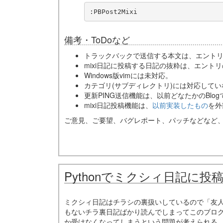
:PBPost2Mixi
備考・ToDoなど
トラックバックで送信する本文は、エントリの
mixi日記に投稿する日記の抜粋は、エントリ
Windows版vimには未対応。
カテゴリ(サブディレクトリ)には対応して
更新PING送信機能は、以前どなたかのBl
mixi日記投稿機能は、
以前実装したもの
を外
ご意見、ご要望、バグレポート、パッチなどなど
Pythonでミクシィ日記に投
ミクシィ日記はチラシの裏扱いしているので「友
もないチラ裏日記ばかり読んでしまってこのブログ
か受けなくなってしまうという問題が考えられる。