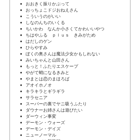
おおきく振りかぶって
おっちょこドジおねえさん
こういうのがいい
しなのんちのいくる
ちいかわ なんか小さくてかわいいやつ
ちはやふる ｐｌｕｓ きみがため
はだしのゲン
ひらやすみ
ぼくの奥さんは魔法少女かもしれない
みいちゃんと山田さん
もっと！ふたりエスケープ
やがて蛸になるきみと
やまとは恋のまほろば
アオイホノオ
キラキラとギラギラ
サラセニア
スーパーの裏でヤニ吸うふたり
ダウナーお姉さんは遊びたい
ダーウィン事変
デーモン・ウォーズ
デーモン・デイズ
ニューノーマル