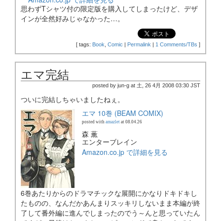
思わずTシャツ付の限定版を購入してしまったけど、デザ
インが全然好みじゃなかった…。
[
tags:
Book
,
Comic
|
Permalink
|
1 Comments/TBs
]
エマ完結
posted by jun-g at 土, 26 4月 2008 03:30 JST
ついに完結しちゃいましたねぇ。
エマ 10巻 (BEAM COMIX)
posted with
amazlet
at 08.04.26
森 薫
エンターブレイン
Amazon.co.jp で詳細を見る
6巻あたりからのドラマチックな展開にかなりドキドキし
たものの、なんだかあんまりスッキリしないまま本編が終
了して番外編に進んでしまったのでう～んと思っていたん