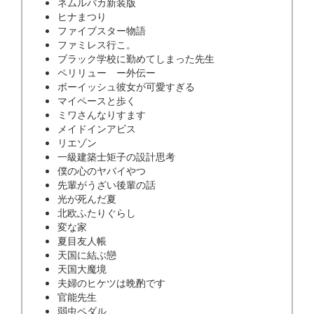
ネムルバカ新装版
ヒナまつり
ファイブスター物語
ファミレス行こ。
ブラック学校に勤めてしまった先生
ペリリュー ー外伝ー
ボーイッシュ彼女が可愛すぎる
マイペースと歩く
ミワさんなりすます
メイドインアビス
リエゾン
一級建築士矩子の設計思考
僕の心のヤバイやつ
先輩がうざい後輩の話
光が死んだ夏
北欧ふたりぐらし
変な家
夏目友人帳
天国に結ぶ戀
天国大魔境
夫婦のヒケツは晩酌です
官能先生
弱虫ペダル