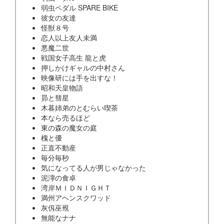
弱虫ペダル SPARE BIKE
彼女の友達
怪獣８号
恋人以上友人未満
悪魔二世
戦国女子高生 龍と虎
押しかけギャルの中村さん
映像研には手を出すな！
昭和天皇物語
昴と彗星
木暮姉弟のとむらい喫茶
本なら売るほど
東の森の魔女の庭
槐と優
正直不動産
毎分毎秒
気になってる人が男じゃなかった
泥濘の食卓
湾岸ＭＩＤＮＩＧＨＴ
満州アヘンスクワッド
灰仭巫覡
無能なナナ