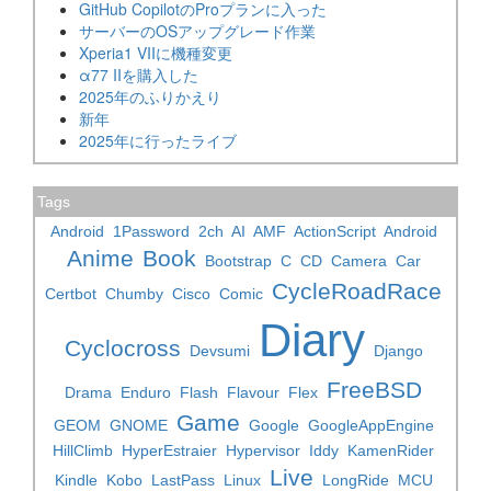
GitHub CopilotのProプランに入った
サーバーのOSアップグレード作業
Xperia1 VIIに機種変更
α77 IIを購入した
2025年のふりかえり
新年
2025年に行ったライブ
Tags
Android
1Password
2ch
AI
AMF
ActionScript
Android
Anime
Book
Bootstrap
C
CD
Camera
Car
CycleRoadRace
Certbot
Chumby
Cisco
Comic
Diary
Cyclocross
Devsumi
Django
FreeBSD
Drama
Enduro
Flash
Flavour
Flex
Game
GEOM
GNOME
Google
GoogleAppEngine
HillClimb
HyperEstraier
Hypervisor
Iddy
KamenRider
Live
Kindle
Kobo
LastPass
Linux
LongRide
MCU