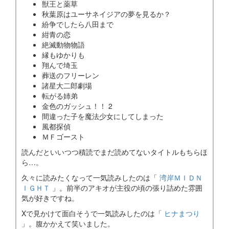
獣王と薬草
秋葉原はユーサネイジアの夢を見るか？
紛争でしたら八田まで
紺青の恋
絶滅動物物語
縁もゆかりも
翔んで埼玉
葬送のフリーレン
諸星大二郎劇場
転がる姉弟
金色のガッシュ！！ 2
間違った子を魔法少女にしてしまった
風都探偵
ＭＦゴースト
読んだといいつつ積読でまだ読めてないタイトルもちらほ
ら…。
久々に読みたくなって一気読みしたのは「
湾岸ＭＩＤＮ
ＩＧＨＴ
」。前半のアキオが主役の頃の張り詰めた雰囲
気が好きですね。
Xで見かけて面白そうで一気読みしたのは「
ヒナまつり
」。腹かかえて笑いました。