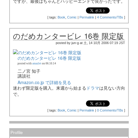
ですが、最後はちゃんとハッピーエンドで良かったです。
[
tags:
Book
,
Comic
|
Permalink
|
4 Comments/TBs
]
のだめカンタービレ 16巻 限定版
posted by jun-g at 土, 14 10月 2006 07:19 JST
のだめカンタービレ 16巻 限定版
posted with
amazlet
on 06.10.14
二ノ宮 知子
講談社
Amazon.co.jp で詳細を見る
迷わず限定版を購入。来週から始まる
ドラマ
は見ない方向
で。
[
tags:
Book
,
Comic
|
Permalink
|
0 Comments/TBs
]
Profile