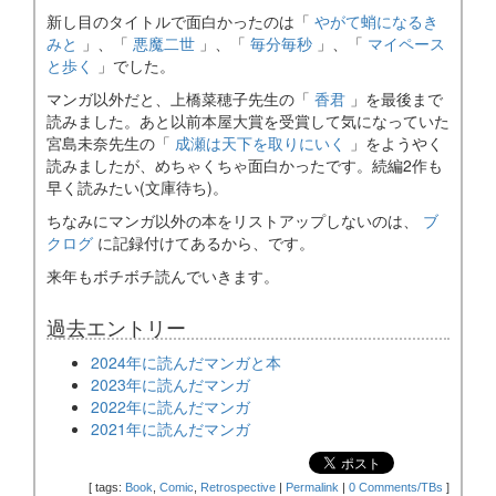
新し目のタイトルで面白かったのは「
やがて蛸になるき
みと
」、「
悪魔二世
」、「
毎分毎秒
」、「
マイペース
と歩く
」でした。
マンガ以外だと、上橋菜穂子先生の「
香君
」を最後まで
読みました。あと以前本屋大賞を受賞して気になっていた
宮島未奈先生の「
成瀬は天下を取りにいく
」をようやく
読みましたが、めちゃくちゃ面白かったです。続編2作も
早く読みたい(文庫待ち)。
ちなみにマンガ以外の本をリストアップしないのは、
ブ
クログ
に記録付けてあるから、です。
来年もボチボチ読んでいきます。
過去エントリー
2024年に読んだマンガと本
2023年に読んだマンガ
2022年に読んだマンガ
2021年に読んだマンガ
[
tags:
Book
,
Comic
,
Retrospective
|
Permalink
|
0 Comments/TBs
]