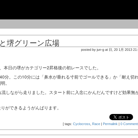
なと堺グリーン広場
posted by jun-g at 日, 20 1月 2013 21
で、本日の堺がカテゴリー2昇格後の初レースでした。
は40分。この10分には「鼻水が垂れる寸前でゴールできる」か「耐え切
判明。
れ流しながら走りました。スタート前に入念にかんだんですけど効果無
走りができるようがんばります。
[
tags:
Cyclocross
,
Race
|
Permalink
|
0 Comment