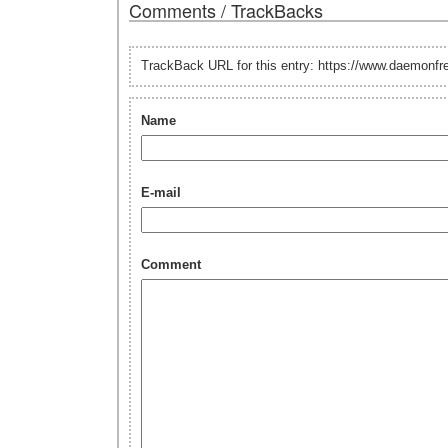
Comments / TrackBacks
TrackBack URL for this entry: https://www.daemonf
Name
E-mail
Comment