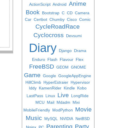
Anime
ActionScript
Android
Book
Bootstrap
C
CD
Camera
Car
Certbot
Chumby
Cisco
Comic
CycleRoadRace
Cyclocross
Devsumi
Diary
Django
Drama
Enduro
Flash
Flavour
Flex
FreeBSD
GEOM
GNOME
Game
Google
GoogleAppEngine
HillClimb
HyperEstraier
Hypervisor
Iddy
KamenRider
Kindle
Kobo
Live
LastPass
Linux
LongRide
MCU
Mail
Mdadm
Mixi
Movie
MobileFriendly
ModPython
Music
MySQL
NVIDIA
NetBSD
Parenting
Party
Nginx
PC