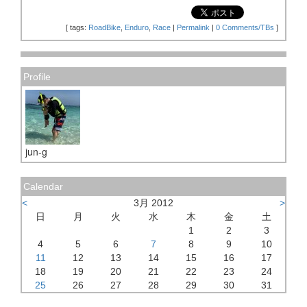
[
tags:
RoadBike
,
Enduro
,
Race
|
Permalink
|
0 Comments/TBs
]
Profile
jun-g
Calendar
<
3月 2012
>
日
月
火
水
木
金
土
1
2
3
4
5
6
7
8
9
10
11
12
13
14
15
16
17
18
19
20
21
22
23
24
25
26
27
28
29
30
31