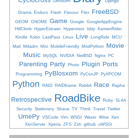
Devsumi
Django
FreeBSD
Drama
Enduro
Flash
Flavour
Flex
Game
GEOM
GNOME
Google
GoogleAppEngine
HillClimb
HyperEstraier
Hypervisor
Iddy
KamenRider
Live
Kindle
Kobo
LastPass
Linux
LongRide
MCU
Movie
Mail
Mdadm
Mixi
MobileFriendly
ModPython
Music
MySQL
NVIDIA
NetBSD
Nginx
PC
Parenting
Party
Plugin
Ports
Photo
PyBlosxom
Programming
PyConJP
PyXPCOM
Python
Race
RAID
RAIDframe
Rabbit
Rapha
RoadBike
Retrospective
Ruby
SL4A
Security
Stationery
Strava
TV
Think
Travel
Twitter
UmePy
VSCode
Vim
WSGI
Wassr
Wine
Xen
XenServer
Xperia
ZFS
Zsh
github
uWSGI