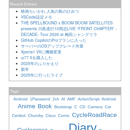
Recent Entries
映画ちいかわ 人魚の島のひみつ
VSCode設定メモ
THE SPELLBOUND x BOOM BOOM SATELLITES
presents 川島道行10周忌LIVE “FRONT CHAPTER” -
DECADE- Tour 2026 at 梅田シャングリラ
GitHub CopilotのProプランに入った
サーバーのOSアップグレード作業
Xperia1 VIIに機種変更
α77 IIを購入した
2025年のふりかえり
新年
2025年に行ったライブ
Tags
Android
1Password
2ch
AI
AMF
ActionScript
Android
Anime
Book
Bootstrap
C
CD
Camera
Car
CycleRoadRace
Certbot
Chumby
Cisco
Comic
Diary
Cyclocross