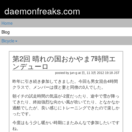
daemonfreaks.com
Home
Blog
Bicycle
第2回 晴れの国おかやま7時間エ
ンデューロ
posted by jun-g at 日, 11 3月 2012 19:18 JST
昨年に引き続き参加してきました。今回も男女混合4時間
クラスで、メンバーは僕と妻と同僚の3人でした。
朝イチの試走時間の気温が-2度だったり、途中で雪が降っ
てきたり、終始強烈な向かい風が吹いてたり、となかなか
過酷でしたが、良い感じにトレーニングできたので楽しか
ったです。
今度はもう少し暖かい時期にまたみんなで参加したいです
ね。