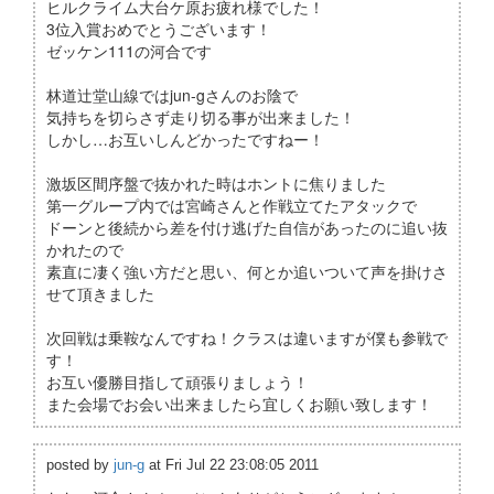
ヒルクライム大台ケ原お疲れ様でした！
3位入賞おめでとうございます！
ゼッケン111の河合です
林道辻堂山線ではjun-gさんのお陰で
気持ちを切らさず走り切る事が出来ました！
しかし…お互いしんどかったですねー！
激坂区間序盤で抜かれた時はホントに焦りました
第一グループ内では宮崎さんと作戦立てたアタックで
ドーンと後続から差を付け逃げた自信があったのに追い抜
かれたので
素直に凄く強い方だと思い、何とか追いついて声を掛けさ
せて頂きました
次回戦は乗鞍なんですね！クラスは違いますが僕も参戦で
す！
お互い優勝目指して頑張りましょう！
また会場でお会い出来ましたら宜しくお願い致します！
posted by
jun-g
at Fri Jul 22 23:08:05 2011