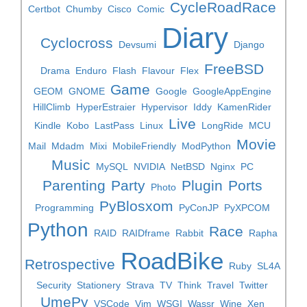
CycleRoadRace
Certbot
Chumby
Cisco
Comic
Diary
Cyclocross
Devsumi
Django
FreeBSD
Drama
Enduro
Flash
Flavour
Flex
Game
GEOM
GNOME
Google
GoogleAppEngine
HillClimb
HyperEstraier
Hypervisor
Iddy
KamenRider
Live
Kindle
Kobo
LastPass
Linux
LongRide
MCU
Movie
Mail
Mdadm
Mixi
MobileFriendly
ModPython
Music
MySQL
NVIDIA
NetBSD
Nginx
PC
Parenting
Party
Plugin
Ports
Photo
PyBlosxom
Programming
PyConJP
PyXPCOM
Python
Race
RAID
RAIDframe
Rabbit
Rapha
RoadBike
Retrospective
Ruby
SL4A
Security
Stationery
Strava
TV
Think
Travel
Twitter
UmePy
VSCode
Vim
WSGI
Wassr
Wine
Xen