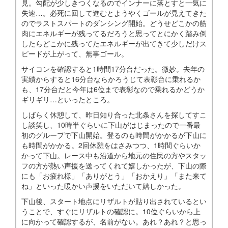
見。勾配が少しきつくなるのでインナーに落とすと一気に
失速…。必死に回して進むとようやくゴールが見えてきた
のでラストスパートのダンシング開始。どうせどこかの筋
肉にエネルギーが残ってるだろうと思ってとにかく踏み倒
したらどこかに残ってたエネルギーが出てきて少しだけス
ピードが上がって、無事ゴール。
サイコンを確認すると1時間17分台だった。微妙。去年の
実績からすると16分台ならかろうじて表彰台に乗れるか
も、17分台だと今年は6位まで表彰なので乗れるかどうか
ギリギリ…といったところ。
しばらく休憩して、昨日知り合った北条さんを探してすこ
し談笑し、10時半ぐらいに下山がはじまったので一番最
初のグループで下山開始。登るのも時間がかかるが下山に
も時間がかかる。2回休憩をはさみつつ、1時間ぐらいか
かって下山。レース中も沿道から地元の住民の方やスタッ
フの方が熱い声援を送ってくれて嬉しかったが、下山の際
にも「お疲れ様」「ありがとう」「おかえり」「また来て
ね」といった暖かい声援をいただいて嬉しかった。
下山後、スタート地点にリザルトが貼り出されているとい
うことで、すぐにリザルトの確認に。10位ぐらいから上
に向かって確認するが、名前がない。あれ？あれ？と思っ