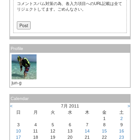
コメントスパム対策の為、各入力項目へのURL記載は全て
リジェクトしてます。ごめんなさい。
Profile
jun-g
Calendar
<
7月 2011
>
日
月
火
水
木
金
土
1
2
3
4
5
6
7
8
9
10
11
12
13
14
15
16
17
18
19
20
21
22
23