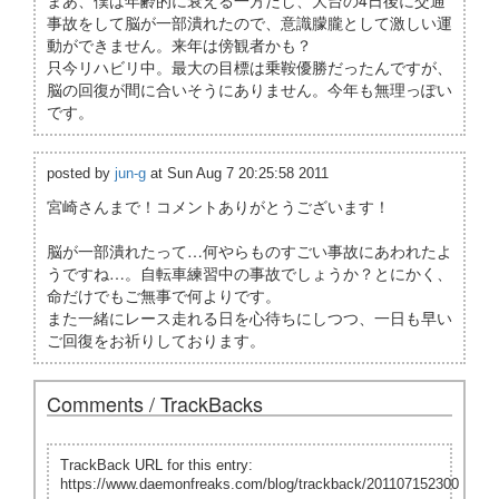
まあ、僕は年齢的に衰える一方だし、大台の4日後に交通
事故をして脳が一部潰れたので、意識朦朧として激しい運
動ができません。来年は傍観者かも？
只今リハビリ中。最大の目標は乗鞍優勝だったんですが、
脳の回復が間に合いそうにありません。今年も無理っぽい
です。
posted by
jun-g
at Sun Aug 7 20:25:58 2011
宮崎さんまで！コメントありがとうございます！
脳が一部潰れたって…何やらものすごい事故にあわれたよ
うですね…。自転車練習中の事故でしょうか？とにかく、
命だけでもご無事で何よりです。
また一緒にレース走れる日を心待ちにしつつ、一日も早い
ご回復をお祈りしております。
Comments / TrackBacks
TrackBack URL for this entry:
https://www.daemonfreaks.com/blog/trackback/201107152300