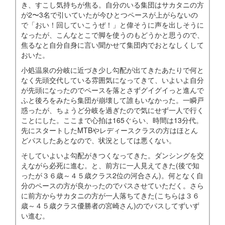
き、すこし気持ちが焦る。自分のいる集団はサカタニの方
が2〜3名で引いていたが今ひとつペースが上がらないの
で「おい！回していこうぜ！」と偉そうに声を出しそうに
なったが、こんなとこで脚を使うのもどうかと思うので、
焦るなと自分自身に言い聞かせて集団内でおとなしくして
おいた。
小処温泉の分岐に近づき少し勾配が出てきたあたりで何と
なく先頭交代している雰囲気になってきて、いよいよ自分
が先頭になったのでペースを落とさずグイグイっと進んで
ふと後ろをみたら集団が崩壊して誰もいなかった。一瞬戸
惑ったが、ちょうど分岐を過ぎたので気にせず一人で行く
ことにした。ここまで心拍は165ぐらい、時間は13分代。
先にスタートしたMTBやレディースクラスの方はほとん
どパスしたあとなので、状況としては悪くない。
そしていよいよ勾配がきつくなってきた。ダンシングを交
えながら必死に進む。と、前方に一人見えてきた(後で知
ったが３６歳～４５歳クラス2位の河合さん)。何となく自
分のペースの方が良かったのでパスさせていただく。さら
に前方からサカタニの方が一人落ちてきた(こちらは３６
歳～４５歳クラス優勝者の宮崎さん)のでパスしてずいず
い進む。