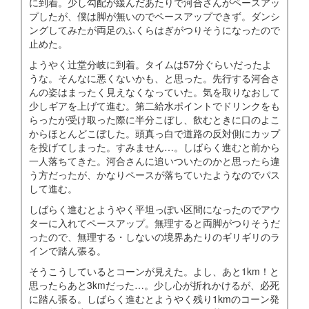
に到着。少し勾配が緩んだあたりで河合さんがペースアッ
プしたが、僕は脚が無いのでペースアップできず。ダンシ
ングしてみたが両足のふくらはぎがつりそうになったので
止めた。
ようやく辻堂分岐に到着。タイムは57分ぐらいだったよ
うな。そんなに悪くないかも、と思った。先行する河合さ
んの姿はまったく見えなくなっていた。気を取りなおして
少しギアを上げて進む。第二給水ポイントでドリンクをも
らったが受け取った際に半分こぼし、飲むときに口のよこ
からほとんどこぼした。頭真っ白で道路の反対側にカップ
を投げてしまった。すみません…。しばらく進むと前から
一人落ちてきた。河合さんに追いついたのかと思ったら違
う方だったが、かなりペースが落ちていたようなのでパス
して進む。
しばらく進むとようやく平坦っぽい区間になったのでアウ
ターに入れてペースアップ。無理すると両脚がつりそうだ
ったので、無理する・しないの境界あたりのギリギリのラ
インで踏ん張る。
そうこうしているとコーンが見えた。よし、あと1km！と
思ったらあと3kmだった…。少し心が折れかけるが、必死
に踏ん張る。しばらく進むとようやく残り1kmのコーン発