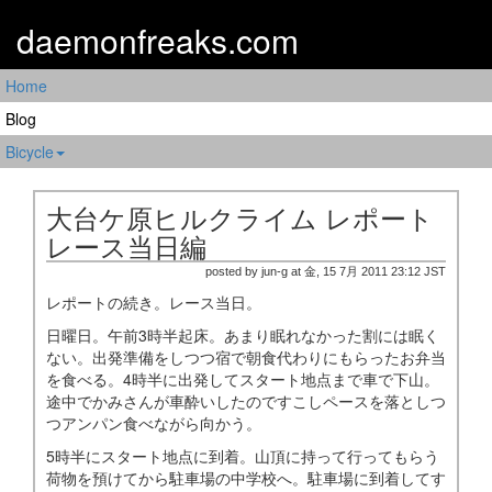
daemonfreaks.com
Home
Blog
Bicycle
大台ケ原ヒルクライム レポート
レース当日編
posted by jun-g at 金, 15 7月 2011 23:12 JST
レポートの続き。レース当日。
日曜日。午前3時半起床。あまり眠れなかった割には眠く
ない。出発準備をしつつ宿で朝食代わりにもらったお弁当
を食べる。4時半に出発してスタート地点まで車で下山。
途中でかみさんが車酔いしたのですこしペースを落としつ
つアンパン食べながら向かう。
5時半にスタート地点に到着。山頂に持って行ってもらう
荷物を預けてから駐車場の中学校へ。駐車場に到着してす