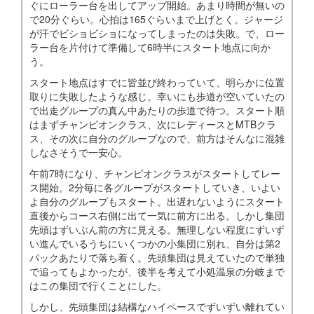
ぐにローラー台を出してアップ開始。あまり時間が無いの
で20分ぐらい。心拍は165ぐらいまで上げとく。ジャージ
が汗でビショビショになってしまったのは失敗。で、ロー
ラー台を片付けて準備して6時半にスタート地点に向か
う。
スタート地点はすでに皆並び終わっていて、明らかに位置
取りに失敗したような感じ。幸いにも歩道が空いていたの
で出走グループの真ん中あたりの歩道で待つ。スタート順
はまずチャンピオンクラス、次にレディースとMTBクラ
ス、その次に自分のグループなので、前方はそんなに混雑
しなさそうで一安心。
午前7時になり、チャンピオンクラスがスタートしてレー
ス開始。2分毎に各グループがスタートしていき、いよい
よ自分のグループもスタート。出遅れないようにスタート
直後からコース右側に出て一気に前方に出る。しかし集団
先頭はずいぶん前の方に見える。無理しない程度にずいず
い進んでいるうちにいくつかの小集団に別れ、自分は第2
パックあたりで落ち着く。先頭集団は見えていたので単独
で追ってもよかったが、後半を考えて小処温泉の分岐まで
はこの集団で行くことにした。
しかし、先頭集団は結構なハイペースでずいずい離れてい