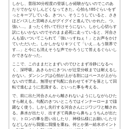
しかし、普段30分程度の登坂しか経験がないのでこのあ
たりでかなりしんどくなってきた。心拍も185ぐらいをず
っとキープしている。きつい。そうこうしていると、さき
ほどパスした宮崎さんがグイグイと進んでいかれた。つ、
強い…。まったく付いて行けそうにない。しかし心切らす
訳にもいかないのでそのまま必死に走っていると、河合さ
んも追いついてこられて「強いっすねぇ！」とお声をかけ
ていただいた。しかしかなりキツくて「いえ…もう限界で
す…」と今にも消えそうな声でかろうじて答えるぐらいし
かできなかった。
ここで、このままだとまずいのでひとまず冷静になるべ
く、深呼吸。あきらかにきついが辻堂分岐までは耐えるし
かない。ダンシングは心拍が上がる割にはペースが上がら
ないので禁止。無理せず勾配に合わせてギアを落として回
転で進むように意識する。といった事を考える。
で、前に出た河合さんから離されないようにしながらひた
すら耐える。勾配のきついところではインナーローまで躊
躇なく使う。しかし先行する河合さんにジワジワと離され
る。鼻水が出たり、出すぎて両鼻から鼻ちょうちんが出た
り、トロンの事を思い出したり、神様仏様にお願いしたり
などしながら我慢に我慢を重ね、何とか第一給水ポイント