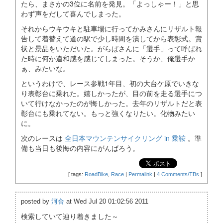
たら、まさかの3位に名前を発見。「よっしゃー！」と思
わず声をだして喜んでしまった。
それからウキウキと駐車場に行ってかみさんにリザルト報
告して着替えて道の駅で少し時間を潰してから表彰式。賞
状と景品をいただいた。がらぱさんに「選手」って呼ばれ
た時に何か違和感を感じてしまった。そうか、俺選手か
ぁ、みたいな。
というわけで、レース参戦1年目、初の大台ケ原でいきな
り表彰台に乗れた。嬉しかったが、目の前を走る選手につ
いて行けなかったのが悔しかった。去年のリザルトだと表
彰台にも乗れてない。もっと強くなりたい。化物みたい
に。
次のレースは
全日本マウンテンサイクリング in 乗鞍
。準
備も当日も後悔の内容にがんばろう。
[
tags:
RoadBike
,
Race
|
Permalink
|
4 Comments/TBs
]
posted by
河合
at Wed Jul 20 01:02:56 2011
検索していて辿り着きました～