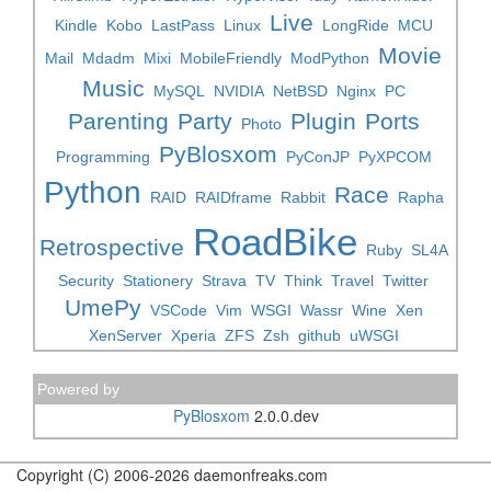
Live
Kindle
Kobo
LastPass
Linux
LongRide
MCU
Movie
Mail
Mdadm
Mixi
MobileFriendly
ModPython
Music
MySQL
NVIDIA
NetBSD
Nginx
PC
Parenting
Party
Plugin
Ports
Photo
PyBlosxom
Programming
PyConJP
PyXPCOM
Python
Race
RAID
RAIDframe
Rabbit
Rapha
RoadBike
Retrospective
Ruby
SL4A
Security
Stationery
Strava
TV
Think
Travel
Twitter
UmePy
VSCode
Vim
WSGI
Wassr
Wine
Xen
XenServer
Xperia
ZFS
Zsh
github
uWSGI
Powered by
PyBlosxom
2.0.0.dev
Copyright (C) 2006-2026 daemonfreaks.com