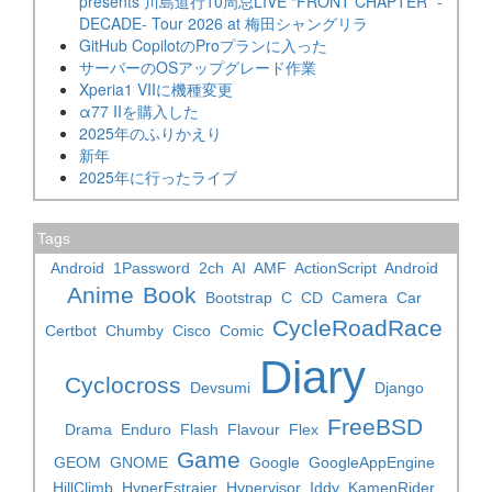
presents 川島道行10周忌LIVE “FRONT CHAPTER” -
DECADE- Tour 2026 at 梅田シャングリラ
GitHub CopilotのProプランに入った
サーバーのOSアップグレード作業
Xperia1 VIIに機種変更
α77 IIを購入した
2025年のふりかえり
新年
2025年に行ったライブ
Tags
Android
1Password
2ch
AI
AMF
ActionScript
Android
Anime
Book
Bootstrap
C
CD
Camera
Car
CycleRoadRace
Certbot
Chumby
Cisco
Comic
Diary
Cyclocross
Devsumi
Django
FreeBSD
Drama
Enduro
Flash
Flavour
Flex
Game
GEOM
GNOME
Google
GoogleAppEngine
HillClimb
HyperEstraier
Hypervisor
Iddy
KamenRider