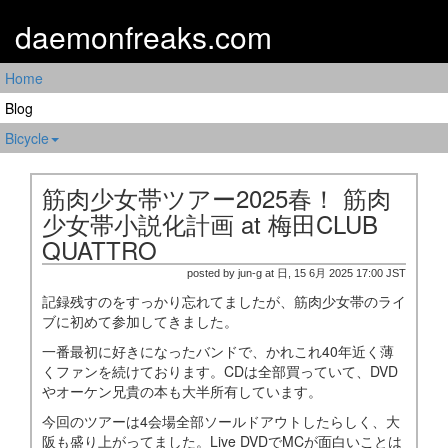
daemonfreaks.com
Home
Blog
Bicycle
筋肉少女帯ツアー2025春！ 筋肉
少女帯小説化計画 at 梅田CLUB
QUATTRO
posted by jun-g at 日, 15 6月 2025 17:00 JST
記録残すのをすっかり忘れてましたが、筋肉少女帯のライ
ブに初めて参加してきました。
一番最初に好きになったバンドで、かれこれ40年近く薄
くファンを続けております。CDは全部買っていて、DVD
やオーケン兄貴の本も大半所有しています。
今回のツアーは4会場全部ソールドアウトしたらしく、大
阪も盛り上がってました。Live DVDでMCが面白いことは