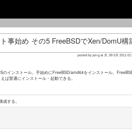
め その5 FreeBSDでXen/DomU構
posted by jun-g at 月, 09 5月 2011 01
のインストール。手始めにFreeBSD/amd64をインストール。FreeBS
まえば普通にインストール・起動できる。
構成する。