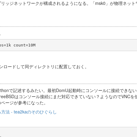
リッジネットワークが構成されるようになる。「msk0」が物理ネット
。
ダウンロードして同ディレクトリに配置しておく。
ythonで記述するみたい。最初DomU起動時にコンソールに接続できな
eeBSDはコンソール接続にまだ対応できていない？ようなのでVNCを
下のページが参考になった。
法 - tea2kaのそのひぐらし