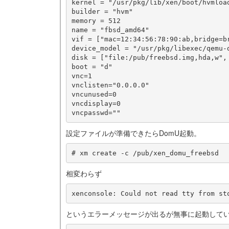
kernel = "/usr/pkg/lib/xen/boot/hvmload
builder = "hvm"

memory = 512

name = "fbsd_amd64"

vif = ["mac=12:34:56:78:90:ab,bridge=br
device_model = "/usr/pkg/libexec/qemu-d
disk = ["file:/pub/freebsd.img,hda,w",
boot = "d"

vnc=1

vnclisten="0.0.0.0"

vncunused=0

vncdisplay=0

設定ファイルが準備できたらDomU起動。
相変わらず
というエラーメッセージが出るが無事に起動してい