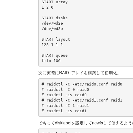
START array

1 2 0

START disks

/dev/wd2e

/dev/wd3e

START layout

128 1 1 1

START queue

次に実際にRAID1アレイを構築して初期化。
# raidctl -C /etc/raid0.conf raid0

# raidctl -I 0 raid0

# raidctl -iv raid0

# raidctl -C /etc/raid1.conf raid1

# raidctl -I 1 raid1

でもってdisklabelを設定してnewfsして使えるよう