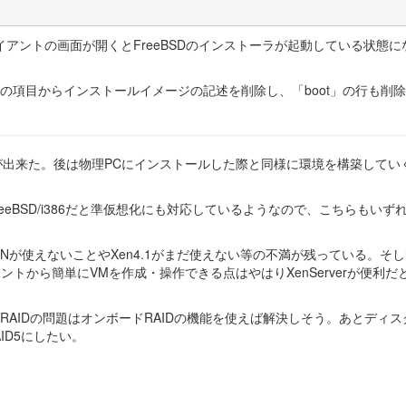
Cクライアントの画面が開くとFreeBSDのインストーラが起動している状態に
」の項目からインストールイメージの記述を削除し、「boot」の行も削
ことが出来た。後は物理PCにインストールした際と同様に環境を構築してい
FreeBSD/i386だと準仮想化にも対応しているようなので、こちらもいず
LANが使えないことやXen4.1がまだ使えない等の不満が残っている。そ
アントから簡単にVMを作成・操作できる点はやはりXenServerが便利だ
た。RAIDの問題はオンボードRAIDの機能を使えば解決しそう。あとディス
ID5にしたい。