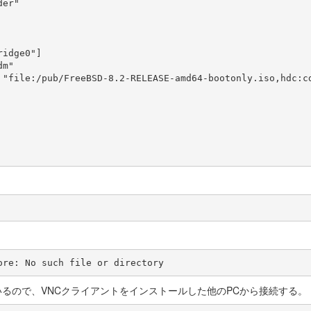
er"

idge0"]

m"

 "file:/pub/FreeBSD-8.2-RELEASE-amd64-bootonly.iso,hdc:cd
るので、VNCクライアントをインストールした他のPCから接続する。