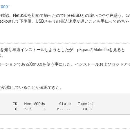
1000T
。NetBSDを初めて触ったのでFreeBSDとの違いにやや戸惑う。cvs
checkoutして下準備。USBメモリの書込速度が遅いことも手伝ってめち
とを知り早速インストールしようとしたが、pkgsrcのMakefileを見ると
念。
バージョンであるXen3.3を使う事にした。インストールおよびセットア
0が起動していることが確認できた。
     ID   Mem VCPUs      State   Time(s)
