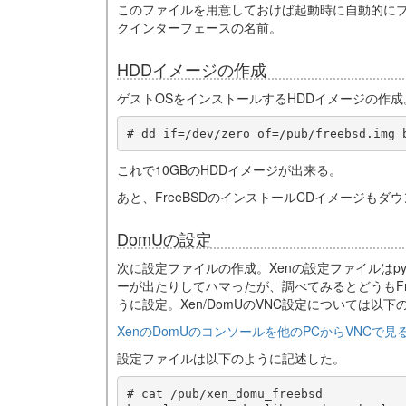
このファイルを用意しておけば起動時に自動的にブ
クインターフェースの名前。
HDDイメージの作成
ゲストOSをインストールするHDDイメージの作成
これで10GBのHDDイメージが出来る。
あと、FreeBSDのインストールCDイメージも
DomUの設定
次に設定ファイルの作成。Xenの設定ファイルはp
ーが出たりしてハマったが、調べてみるとどうもFr
うに設定。Xen/DomUのVNC設定については以
XenのDomUのコンソールを他のPCからVNCで見る方
設定ファイルは以下のように記述した。
# cat /pub/xen_domu_freebsd
