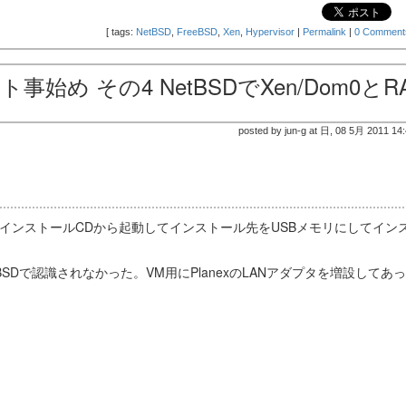
[
tags:
NetBSD
,
FreeBSD
,
Xen
,
Hypervisor
|
Permalink
|
0 Comment
め その4 NetBSDでXen/Dom0とRA
posted by jun-g at 日, 08 5月 2011 14
。普通にインストールCDから起動してインストール先をUSBメモリにしてイン
tBSDで認識されなかった。VM用にPlanexのLANアダプタを増設してあ