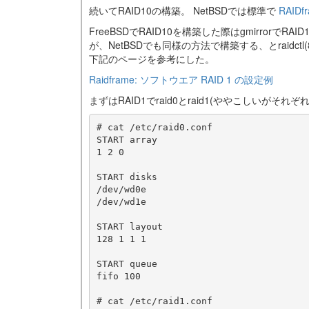
続いてRAID10の構築。 NetBSDでは標準で
RAIDf
FreeBSDでRAID10を構築した際はgmirrorで
が、NetBSDでも同様の方法で構築する、とraid
下記のページを参考にした。
Raidframe: ソフトウエア RAID 1 の設定例
まずはRAID1でraid0とraid1(ややこしいが
# cat /etc/raid0.conf

START array

1 2 0

START disks

/dev/wd0e

/dev/wd1e

START layout

128 1 1 1

START queue

fifo 100

# cat /etc/raid1.conf
