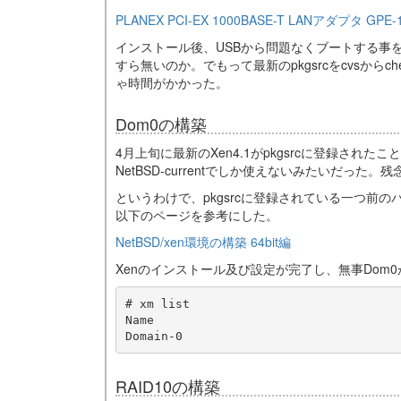
PLANEX PCI-EX 1000BASE-T LANアダプタ GPE-
インストール後、USBから問題なくブートする事を確認
すら無いのか。でもって最新のpkgsrcをcvsから
ゃ時間がかかった。
Dom0の構築
4月上旬に最新のXen4.1がpkgsrcに登録されたこ
NetBSD-currentでしか使えないみたいだった。残
というわけで、pkgsrcに登録されている一つ前の
以下のページを参考にした。
NetBSD/xen環境の構築 64bit編
Xenのインストール及び設定が完了し、無事Dom
# xm list

Name                                   
RAID10の構築