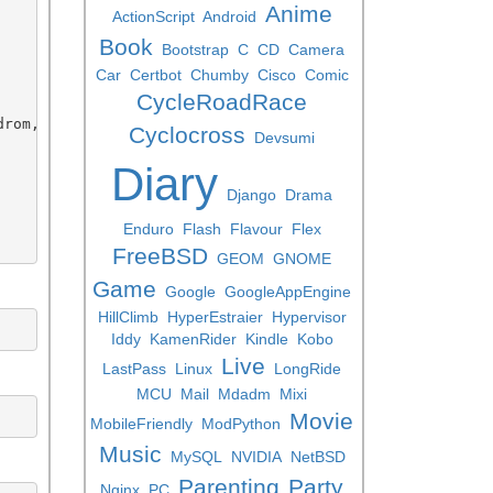
Anime
ActionScript
Android
Book
Bootstrap
C
CD
Camera
Car
Certbot
Chumby
Cisco
Comic
CycleRoadRace
rom,r"]

Cyclocross
Devsumi
Diary
Django
Drama
Enduro
Flash
Flavour
Flex
FreeBSD
GEOM
GNOME
Game
Google
GoogleAppEngine
HillClimb
HyperEstraier
Hypervisor
Iddy
KamenRider
Kindle
Kobo
Live
LastPass
Linux
LongRide
MCU
Mail
Mdadm
Mixi
Movie
MobileFriendly
ModPython
Music
MySQL
NVIDIA
NetBSD
Parenting
Party
Nginx
PC