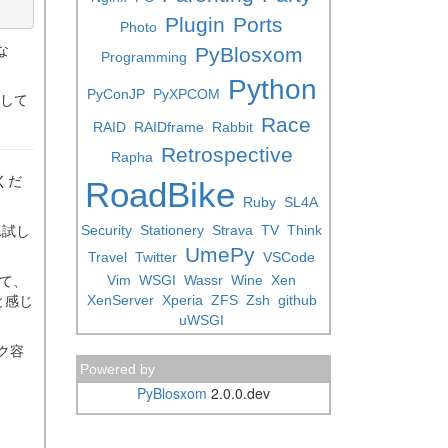
Plugin
Ports
Photo
な
PyBlosxom
Programming
Python
PyConJP
PyXPCOM
除して
Race
RAID
RAIDframe
Rabbit
Retrospective
Rapha
くだ
RoadBike
Ruby
SL4A
れ試し
Security
Stationery
Strava
TV
Think
UmePy
Travel
Twitter
VSCode
して、
Vim
WSGI
Wassr
Wine
Xen
と感じ
XenServer
Xperia
ZFS
Zsh
github
uWSGI
ク容
Powered by
PyBlosxom
2.0.0.dev