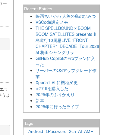
ワー
Recent Entries
映画ちいかわ 人魚の島のひみつ
VSCode設定メモ
THE SPELLBOUND x BOOM
BOOM SATELLITES presents 川
島道行10周忌LIVE “FRONT
CHAPTER” -DECADE- Tour 2026
at 梅田シャングリラ
GitHub CopilotのProプランに入
った
サーバーのOSアップグレード作
業
Xperia1 VIIに機種変更
α77 IIを購入した
いエラ
2025年のふりかえり
使うよ
新年
2025年に行ったライブ
Tags
Android
1Password
2ch
AI
AMF