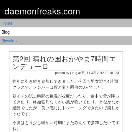
daemonfreaks.com
Home
Blog
Bicycle
第2回 晴れの国おかやま7時間エ
ンデューロ
posted by jun-g at 日, 11 3月 2012 19:18 JST
昨年に引き続き参加してきました。今回も男女混合4時間
クラスで、メンバーは僕と妻と同僚の3人でした。
朝イチの試走時間の気温が-2度だったり、途中で雪が降っ
てきたり、終始強烈な向かい風が吹いてたり、となかなか
過酷でしたが、良い感じにトレーニングできたので楽しか
ったです。
今度はもう少し暖かい時期にまたみんなで参加したいです
ね。