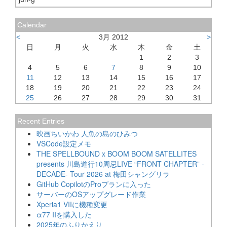
Calendar
<
3月 2012
>
日
月
火
水
木
金
土
1
2
3
4
5
6
7
8
9
10
11
12
13
14
15
16
17
18
19
20
21
22
23
24
25
26
27
28
29
30
31
Recent Entries
映画ちいかわ 人魚の島のひみつ
VSCode設定メモ
THE SPELLBOUND x BOOM BOOM SATELLITES
presents 川島道行10周忌LIVE “FRONT CHAPTER” -
DECADE- Tour 2026 at 梅田シャングリラ
GitHub CopilotのProプランに入った
サーバーのOSアップグレード作業
Xperia1 VIIに機種変更
α77 IIを購入した
2025年のふりかえり