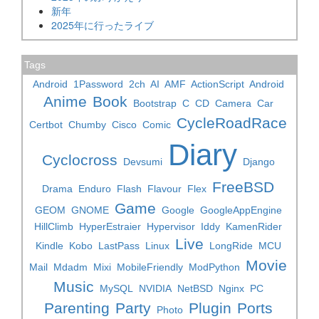
新年
2025年に行ったライブ
Tags
Android
1Password
2ch
AI
AMF
ActionScript
Android
Anime
Book
Bootstrap
C
CD
Camera
Car
CycleRoadRace
Certbot
Chumby
Cisco
Comic
Diary
Cyclocross
Devsumi
Django
FreeBSD
Drama
Enduro
Flash
Flavour
Flex
Game
GEOM
GNOME
Google
GoogleAppEngine
HillClimb
HyperEstraier
Hypervisor
Iddy
KamenRider
Live
Kindle
Kobo
LastPass
Linux
LongRide
MCU
Movie
Mail
Mdadm
Mixi
MobileFriendly
ModPython
Music
MySQL
NVIDIA
NetBSD
Nginx
PC
Parenting
Party
Plugin
Ports
Photo