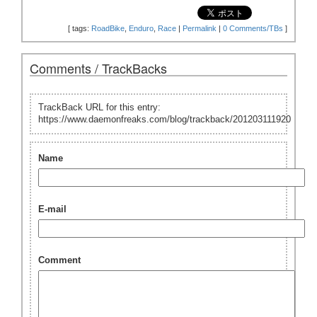
[
tags:
RoadBike
,
Enduro
,
Race
|
Permalink
|
0 Comments/TBs
]
Comments / TrackBacks
TrackBack URL for this entry:
https://www.daemonfreaks.com/blog/trackback/201203111920
Name
E-mail
Comment