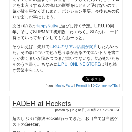
アを出入りする人の流れの影響をほとんど受けないので、
気が散る事なく楽しめた。ポジション重要。今後もあの辺
りで楽しむ事にしよう。
次は10/12の
HappyNutty
に遊びに行く予定。L.P.U.10周
年、そしてSLIPMATT初来阪…わくわく。SL2のレコード
持っていってサインしてもらおーっと。
そういえば、先月で
L.P.U.のリアル店舗が閉店
したんやっ
た。その事について色々思う事があるのでエントリを書こ
うか書くまいか悩みつつまだ書いてないな。気がむいたら
そのうち書く。ちなみに
L.P.U. ONLINE STORE
は引き続
き営業中らしい。
[
tags:
Music
,
Party
|
Permalink
|
0 Comments/TBs
]
FADER at Rockets
posted by jun-g at 日, 26 8月 2007 23:20 JST
超久しぶりに難波Rockets行ってきた。お目当ては当然ゲ
ストのGeezer。