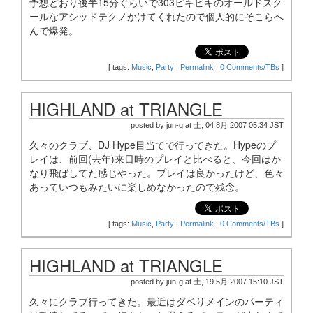
予想どおり後半15分ぐらいで303ビキビキのオールドスク
ールなアシッドテクノかけてくれたので個人的にそこらへ
んで爆発。
[
tags:
Music
,
Party
|
Permalink
|
0 Comments/TBs
]
HIGHLAND at TRIANGLE
posted by jun-g at 土, 04 8月 2007 05:34 JST
久々のクラブ、DJ Hype目当てで行ってきた。Hypeのプ
レイは、前回(去年)来日時のプレイと比べると、今回はか
なり飛ばしてた感じやった。プレイは良かったけど、色々
あっていつもみたいに楽しめなかったので残念。
[
tags:
Music
,
Party
|
Permalink
|
0 Comments/TBs
]
HIGHLAND at TRIANGLE
posted by jun-g at 土, 19 5月 2007 15:10 JST
久々にクラブ行ってきた。最近はダベりメインのパーティ