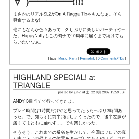
∀ﾟ)━━━━━!!!!
まさかのリアルSL2がOn A Ragga Tipやもんなぁ。そら
興奮するよな!!
他にもなんか色々あって、久しぶりに楽しいパーティやっ
た。HappyNuttyもこの調子で10周年に届くまで続けても
らいたいなぁ。
[
tags:
Music
,
Party
|
Permalink
|
0 Comments/TBs
]
HIGHLAND SPECIAL! at
TRIANGLE
posted by jun-g at 土, 22 9月 2007 15:59 JST
ANDY C目当てで行ってきたよ。
プレイ時間は1時間だけやと思ってたらたっぷり2時間あ
った。で、知らずに前半飛ばしまくったので、後半左膝が
痛くてまともに踊れず…。でも楽しかった。
そうそう、これまでの反省を生かして、今回はフロアの真
ん中ぐらいの壁よりの位置をキープしてたんやけど、フロ