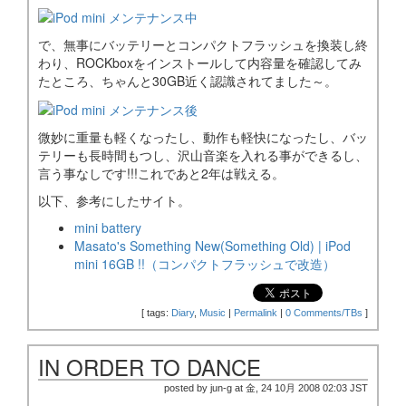
で、無事にバッテリーとコンパクトフラッシュを換装し終
わり、ROCKboxをインストールして内容量を確認してみ
たところ、ちゃんと30GB近く認識されてました～。
微妙に重量も軽くなったし、動作も軽快になったし、バッ
テリーも長時間もつし、沢山音楽を入れる事ができるし、
言う事なしです!!!これであと2年は戦える。
以下、参考にしたサイト。
mini battery
Masato's Something New(Something Old) | iPod
mini 16GB !!（コンパクトフラッシュで改造）
[
tags:
Diary
,
Music
|
Permalink
|
0 Comments/TBs
]
IN ORDER TO DANCE
posted by jun-g at 金, 24 10月 2008 02:03 JST