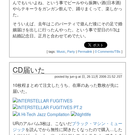
んでもいいよね、という事でビールやら振舞い酒(日本酒)
やらテキーラをガンガン飲んで、踊りまくって、楽しかっ
た。
そういえば、去年はこのパーティで遊んだ後にその足で婚
姻届けを出しに行ったんやった。という事で翌日の1/3は
結婚記念日。正月と合わせてめでたい。
[
tags:
Music
,
Party
|
Permalink
|
0 Comments/TBs
]
CD届いた
posted by jun-g at 日, 26 11月 2006 21:52 JST
10枚程まとめて注文したうち、在庫のあった数枚が先に
届いた。
URのアルバム3枚は、こないだ
ブラック・マシン・ミュー
ジック
を読んでから無性に聞きたくなったので購入…した