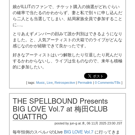
娘がILLITのファンで、チケット購入の抽選がどれぐらい
の確率で当たるのかわからず、妻と私で別々に申し込んだ
ら二人とも当選してしまい、結局家族全員で参加すること
に…。
とりあえずメンバーの顔みて誰か判別はできるようになり
ました。と、人気アーティストの大箱でのライブがどんな
感じなのかが経験できて良かったです。
好きなアーティストはいつ解散したり引退したり死んだり
するかわからないし、ライブは生ものなので、来年も積極
的に参加したい。
[
tags:
Music
,
Live
,
Retrospective
|
Permalink
|
0 Comments/TBs
]
THE SPELLBOUND Presents
BIG LOVE Vol.7 at 梅田CLUB
QUATTRO
posted by jun-g at 木, 06 11月 2025 23:00 JST
毎年恒例のスペルバのLive
BIG LOVE Vol.7
に行ってきま