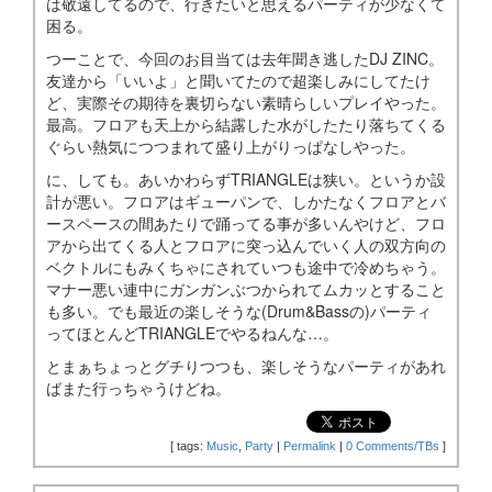
は敬遠してるので、行きたいと思えるパーティが少なくて
困る。
つーことで、今回のお目当ては去年聞き逃したDJ ZINC。
友達から「いいよ」と聞いてたので超楽しみにしてたけ
ど、実際その期待を裏切らない素晴らしいプレイやった。
最高。フロアも天上から結露した水がしたたり落ちてくる
ぐらい熱気につつまれて盛り上がりっぱなしやった。
に、しても。あいかわらずTRIANGLEは狭い。というか設
計が悪い。フロアはギューパンで、しかたなくフロアとバ
ースペースの間あたりで踊ってる事が多いんやけど、フロ
アから出てくる人とフロアに突っ込んでいく人の双方向の
ベクトルにもみくちゃにされていつも途中で冷めちゃう。
マナー悪い連中にガンガンぶつかられてムカッとすること
も多い。でも最近の楽しそうな(Drum&Bassの)パーティ
ってほとんどTRIANGLEでやるねんな…。
とまぁちょっとグチりつつも、楽しそうなパーティがあれ
ばまた行っちゃうけどね。
[
tags:
Music
,
Party
|
Permalink
|
0 Comments/TBs
]