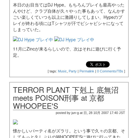
本日のお目当てはDJ Hype。もちろんプレイも最高やった
んやけど、クラブ自体が久々やった事もあって、なんかす
ごい楽しくていつも以上に激踊りしてしまい、Hypeのプ
レイが終わる頃にはTシャツが汗でビシャビシャになって
しまっていた。
11月にZincが来るらしいので、次はそれに遊びに行く予
定。
[
tags:
Music
,
Party
|
Permalink
|
0 Comments/TBs
]
TERROR PLANT 下剋上 底無沼
meets POISON刑事 at 京都
WHOOPEE'S
posted by jun-g at 日, 28 10月 2007 17:40 JST
懐かしいパーティ名がズラリ。という事で久々の京都、そ
してもっと久しぶりのWHOOPEE'Sに遊びに行ってきた。