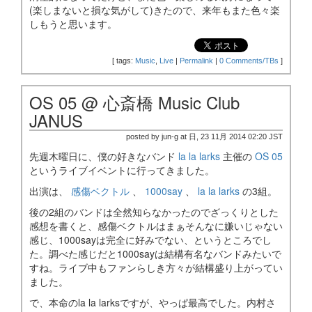
(楽しまないと損な気がして)きたので、来年もまた色々楽
しもうと思います。
[
tags:
Music
,
Live
|
Permalink
|
0 Comments/TBs
]
OS 05 @ 心斎橋 Music Club
JANUS
posted by jun-g at 日, 23 11月 2014 02:20 JST
先週木曜日に、僕の好きなバンド
la la larks
主催の
OS 05
というライブイベントに行ってきました。
出演は、
感傷ベクトル
、
1000say
、
la la larks
の3組。
後の2組のバンドは全然知らなかったのでざっくりとした
感想を書くと、感傷ベクトルはまぁそんなに嫌いじゃない
感じ、1000sayは完全に好みでない、というところでし
た。調べた感じだと1000sayは結構有名なバンドみたいで
すね。ライブ中もファンらしき方々が結構盛り上がってい
ました。
で、本命のla la larksですが、やっぱ最高でした。内村さ