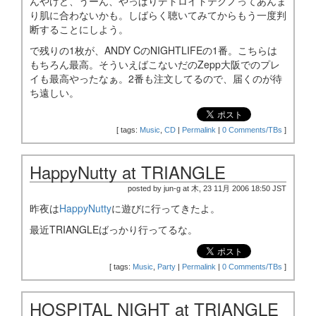
んやけど、うーん、やっぱりデトロイトテクノってあんま
り肌に合わないかも。しばらく聴いてみてからもう一度判
断することにしよう。
で残りの1枚が、ANDY CのNIGHTLIFEの1番。こちらは
もちろん最高。そういえばこないだのZepp大阪でのプレ
イも最高やったなぁ。2番も注文してるので、届くのが待
ち遠しい。
[
tags:
Music
,
CD
|
Permalink
|
0 Comments/TBs
]
HappyNutty at TRIANGLE
posted by jun-g at 木, 23 11月 2006 18:50 JST
昨夜は
HappyNutty
に遊びに行ってきたよ。
最近TRIANGLEばっかり行ってるな。
[
tags:
Music
,
Party
|
Permalink
|
0 Comments/TBs
]
HOSPITAL NIGHT at TRIANGLE