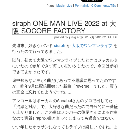
[
tags:
Music
,
Live
|
Permalink
|
0 Comments/TBs
]
siraph ONE MAN LIVE 2022 at 大
阪 SOCORE FACTORY
posted by jun-g at 水, 01 2月 2023 21:41 JST
先週末、好きなバンド
siraph
が
大阪でワンマンライブ
を
行ったので行ってきました。
以前、初めて大阪でワンマンライブしたときはジャカルタ
にいたので参加できず悔しい思いをしたので、今回は参加
できてよかったです。
途中知らない曲が1曲だけあって不思議に思ってたのです
が、昨年9月に配信開始した新曲「reverse」でした。買う
の完全に忘れてたようですね…。
アンコールはボーカルのAnnabelさんのソロで出してた
「混線と対話」で、大好きな曲だったので自分的に一番盛
り上がりました。この曲はメンバーの蓮尾さんによる作曲
なので実質siraphの曲と言ってしまっても過言ではない。
いい年したオッサンになってもライブは楽しいですね。ま