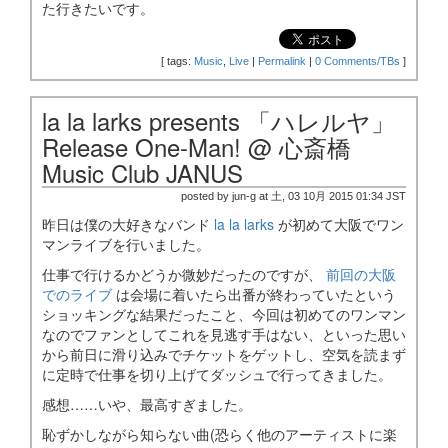
た行きたいです。
[
tags:
Music
,
Live
|
Permalink
|
0 Comments/TBs
]
la la larks presents 「ハレルヤ」
Release One-Man! @ 心斎橋
Music Club JANUS
posted by jun-g at 土, 03 10月 2015 01:34 JST
昨日は僕の大好きなバンド
la la larks
が初めて大阪でワン
マンライブを行いました。
仕事で行けるかどうか微妙だったのですが、
前回の大阪
でのライブ
は会場に着いたら出番が終わっていたという
ショッキングな結果だったこと、今回は初めてのワンマン
なのでファンとしてこれを見逃す手はない、といった思い
から前日に滑り込みでチケットをゲットし、空気を読まず
に定時で仕事を切り上げてダッシュで行ってきました。
感想……いや、最高すぎました。
恥ずかしながら知らない曲(恐らく他のアーティストに楽