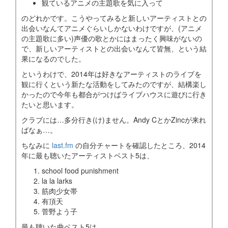
観ているアニメの主題歌を気に入って
のどれかです。こうやってみると新しいアーティストとの
出会いなんてアニメぐらいしかないわけですが、(アニメ
の主題歌に多い)声優の歌とかにはまったく興味がないの
で、新しいアーティストとの出会いなんて皆無、という結
果になるのでした。
というわけで、2014年は好きなアーティストのライブを
観に行くという新たな活動をしてみたのですが、結構楽し
かったので今年も都合がつけばライブハウスに遊びに行き
たいと思います。
クラブには…多分行き(け)ません。Andy CとかZincが来れ
ばなぁ…。
ちなみに
last.fm
の自分チャートを確認したところ、2014
年に最も聴いたアーティストベスト5は、
school food punishment
la la larks
筋肉少女帯
有頂天
菅野よう子
最も聴いた曲ベスト5は、