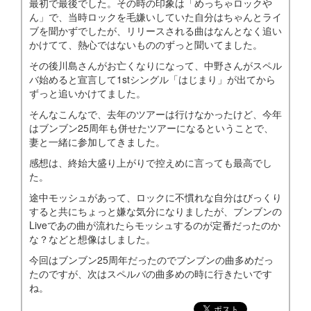
最初で最後でした。その時の印象は「めっちゃロックや
ん」で、当時ロックを毛嫌いしていた自分はちゃんとライ
ブを聞かずでしたが、リリースされる曲はなんとなく追い
かけてて、熱心ではないもののずっと聞いてました。
その後川島さんがお亡くなりになって、中野さんがスペル
バ始めると宣言して1stシングル「はじまり」が出てから
ずっと追いかけてました。
そんなこんなで、去年のツアーは行けなかったけど、今年
はブンブン25周年も併せたツアーになるということで、
妻と一緒に参加してきました。
感想は、終始大盛り上がりで控えめに言っても最高でし
た。
途中モッシュがあって、ロックに不慣れな自分はびっくり
すると共にちょっと嫌な気分になりましたが、ブンブンの
Liveであの曲が流れたらモッシュするのが定番だったのか
な？などと想像はしました。
今回はブンブン25周年だったのでブンブンの曲多めだっ
たのですが、次はスペルバの曲多めの時に行きたいです
ね。