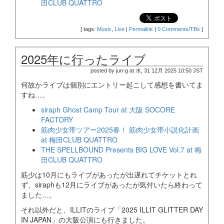
田CLUB QUATTRO
[
tags:
Music
,
Live
|
Permalink
|
0 Comments/TBs
]
2025年に行ったライブ
posted by jun-g at 水, 31 12月 2025 10:50 JST
何故かライブは個別にエントリー起こして感想を書いてま
すね…。
siraph Ghost Camp Tour at 大阪 SOCORE
FACTORY
筋肉少女帯ツアー2025春！ 筋肉少女帯小説化計画
at 梅田CLUB QUATTRO
THE SPELLBOUND Presents BIG LOVE Vol.7 at 梅
田CLUB QUATTRO
筋少は10月にもライブがあったが出遅れてチケットとれ
ず、siraphも12月にライブがあったが気付いたら終わって
ました…。
それ以外だと、ILLITのライブ「2025 ILLIT GLITTER DAY
IN JAPAN」の大阪公演にも行きました。