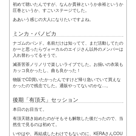
初めて聴いたんですが、なんか貫禄というか余裕というか
圧巻というか、すごいステージでした。
ああいう感じの大人になりたいですよね。
ミンカ・パノピカ
ナゴムのバンド。名前だけは知ってて、まだ活動してたの
かーと思ったらヴォーカルのエイジさん以外のメンバーは
入れ替わってるそうで。
滅茶苦茶ノリノリで楽しいライブでした。お揃いの衣装も
カッコ良かったし、曲も良かった！
物販でCD買いたかったんですけど帰り急いでいて買えな
かったので残念でした。通販やってないのかな…。
後期「有頂天」セッション
本日のお目当て。
有頂天聴き始めたのがそもそも解散した後だったので、当
然生で見るのは初めて。
いやはや、再結成したわけでもないのに、KERAさんCOU