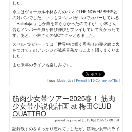
した。
今回はヴォーカル小林さんのバンドTHE NOVEMBERSと
の対バンでした。いつもスペルバがLiveでカバーしている
「Hallelujar」しか曲を知らなかったのですが、小林さん
含むメンバー全員が伸び伸びとプレイしていて良かったで
す。あと、小林さんのMCでグッときました。
スペルバのパートでは「世界中に響く耳鳴りの導火線に火
をつけて」のアレンジが滅茶苦茶かっこよく踊りまくりま
した。
また来年のライブも楽しみです。
[
tags:
Music
,
Live
|
Permalink
|
0 Comments/TBs
]
筋肉少女帯ツアー2025春！ 筋肉
少女帯小説化計画 at 梅田CLUB
QUATTRO
posted by jun-g at 日, 15 6月 2025 17:00 JST
記録残すのをすっかり忘れてましたが、筋肉少女帯のライ