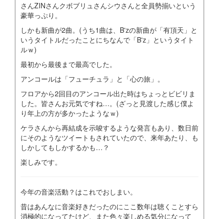
さんZINさんクボブリュさんシウさんと全員勢揃いという
豪華っぷり。
しかも新曲が2曲。(うち1曲は、B'zの新曲が「有頂天」と
いうタイトルだったことにちなんで「B'z」というタイト
ルｗ)
最初から最後まで最高でした。
アンコールは「フューチュラ」と「心の旅」。
フロアから2回目のアンコール出た時はちょっとビビリま
した。皆さんお元気ですね…。(ざっと見渡した感じ僕よ
り年上の方が多かったようなｗ)
ケラさんから再結成を示唆するような発言もあり、数日前
にそのようなツイートもされていたので、来年あたり、も
しかしてもしかするかも…？
楽しみです。
今年の音楽活動？はこれでおしまい。
昔はあんなに音楽好きだったのにここ数年は聴くことすら
消極的になってたけど、また色々楽しめる気分になって