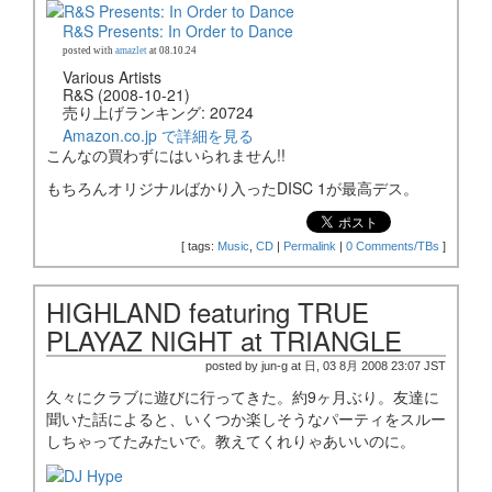
R&S Presents: In Order to Dance
posted with
amazlet
at 08.10.24
Various Artists
R&S (2008-10-21)
売り上げランキング: 20724
Amazon.co.jp で詳細を見る
こんなの買わずにはいられません!!
もちろんオリジナルばかり入ったDISC 1が最高デス。
[
tags:
Music
,
CD
|
Permalink
|
0 Comments/TBs
]
HIGHLAND featuring TRUE
PLAYAZ NIGHT at TRIANGLE
posted by jun-g at 日, 03 8月 2008 23:07 JST
久々にクラブに遊びに行ってきた。約9ヶ月ぶり。友達に
聞いた話によると、いくつか楽しそうなパーティをスルー
しちゃってたみたいで。教えてくれりゃあいいのに。