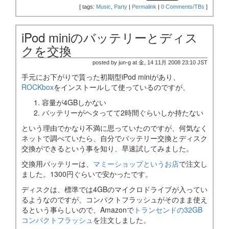
[
tags:
Music
,
Party
|
Permalink
|
0 Comments/TBs
]
iPod miniのバッテリーとディス
クを交換
posted by jun-g at 金, 14 11月 2008 23:10 JST
手元にお下がりで貰った初期型iPod miniがあり、
ROCKbox
をインストールして使っているのですが、
容量が4GBしかない
バッテリーがヘタってて2時間ぐらいしか持たない
という理由でかなり不満に思っていたのですが、何気なく
ネットで調べていたら、自分でバッテリー交換とディスク
交換ができるという事を知り、早速試してみました。
交換用バッテリーは、
マミーショップというお店
で注文し
ました。1300円ぐらいで安かったです。
ディスクは、標準では4GBのマイクロドライブが入ってい
るようなのですが、コンパクトフラッシュがそのまま使え
るという事らしいので、Amazonで
トランセンドの32GB
コンパクトフラッシュ
を注文しました。