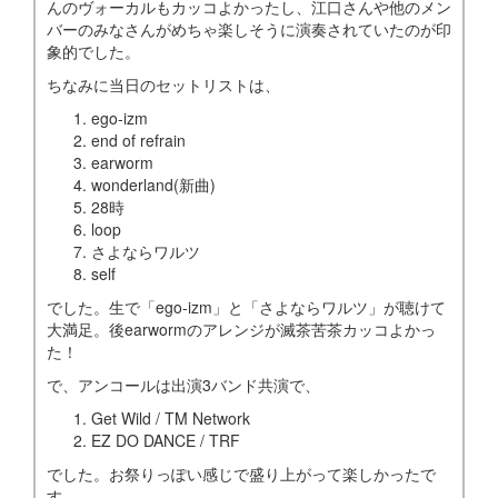
んのヴォーカルもカッコよかったし、江口さんや他のメン
バーのみなさんがめちゃ楽しそうに演奏されていたのが印
象的でした。
ちなみに当日のセットリストは、
ego-izm
end of refrain
earworm
wonderland(新曲)
28時
loop
さよならワルツ
self
でした。生で「ego-izm」と「さよならワルツ」が聴けて
大満足。後earwormのアレンジが滅茶苦茶カッコよかっ
た！
で、アンコールは出演3バンド共演で、
Get Wild / TM Network
EZ DO DANCE / TRF
でした。お祭りっぽい感じで盛り上がって楽しかったで
す。