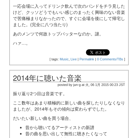
一応会場に入ってドリンク飲んで次のバンドをチラ見した
けど、クッソどうでもいい感じのまったく興味のない音楽
で苦痛極まりなかったので、すぐに会場を後にして帰宅し
ました。(完全に八つ当たり)
あのメンツで何故トップバッターなのか。謎。
ハァ…。
[
tags:
Music
,
Live
|
Permalink
|
0 Comments/TBs
]
2014年に聴いた音楽
posted by jun-g at 火, 06 1月 2015 00:23 JST
振り返り2つ目は音楽です。
ここ数年はあまり積極的に新しい曲を探したりしなくなり
ましたが、2014年もその傾向は変わらずでした。
だいたい新しい曲を買う場合、
昔から聴いてるアーティストの新譜
昔の曲を思い出して無性に聴きたくなって