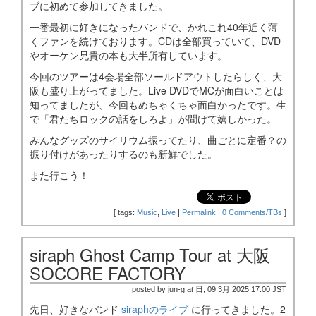
ブに初めて参加してきました。
一番最初に好きになったバンドで、かれこれ40年近く薄
くファンを続けております。CDは全部買っていて、DVD
やオーケン兄貴の本も大半所有しています。
今回のツアーは4会場全部ソールドアウトしたらしく、大
阪も盛り上がってました。Live DVDでMCが面白いことは
知ってましたが、今回もめちゃくちゃ面白かったです。生
で「君たちロックの話をしろよ」が聞けて嬉しかった。
みんなグッズのサイリウム振ってたり、曲ごとに定番？の
振り付けがあったりするのも新鮮でした。
また行こう！
[
tags:
Music
,
Live
|
Permalink
|
0 Comments/TBs
]
siraph Ghost Camp Tour at 大阪
SOCORE FACTORY
posted by jun-g at 日, 09 3月 2025 17:00 JST
先日、好きなバンド
siraphのライブ
に行ってきました。2