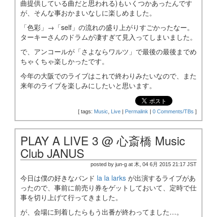
曲提供している曲だと思われる)もいくつかあったんです
が、そんな事おかまいなしに楽しめました。
「色彩」→「self」の流れの盛り上がりすごかったなー。
ターキーさんのドラムが凄すぎて見入ってしまいました。
で、アンコールが「さよならワルツ」で最後の最後までめ
ちゃくちゃ楽しかったです。
今年の大阪でのライブはこれで終わりみたいなので、また
来年のライブを楽しみにしたいと思います。
[
tags:
Music
,
Live
|
Permalink
|
0 Comments/TBs
]
PLAY A LIVE 3 @ 心斎橋 Music
Club JANUS
posted by jun-g at 木, 04 6月 2015 21:17 JST
今日は僕の好きなバンド
la la larks
が出演するライブがあ
ったので、事前に前売り券をゲットしておいて、定時で仕
事を切り上げて行ってきました。
が、会場に到着したらもう出番が終わってました…。