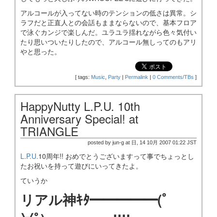
アルコールが入ってない時のテンションの低さは異常。シ
ラフだと正直人との会話もままならないので、基本フロア
で泳ぐカンジで楽しんだ。ユラユラ揺れながら色々気付い
たり思いついたりしたので、アルコール無しってのもアリ
やと思った。
[
tags:
Music
,
Party
|
Permalink
|
0 Comments/TBs
]
HappyNutty L.P.U. 10th
Anniversary Special! at
TRIANGLE
posted by jun-g at 日, 14 10月 2007 01:22 JST
L.P.U.
10周年!! おめでとうございますって事でちょっとし
たお祝いを持って遊びにいってきたよ。
ていうか
リアル神ｷﾀ━━━━━(ﾟ