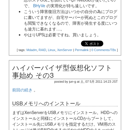
で、
BHyVe
の実用化が待ち遠しいです。
こういう障害復旧方法はいつかの自分の為にブログ
に書いてますが、自宅サーバーが死ぬとこのブログ
も閲覧できなくなるので、障害が発生する度にいつ
も途方に暮れます…。
やはりUPSは必要ですね。買いましょう。
[
tags:
Mdadm
,
RAID
,
Linux
,
XenServer
|
Permalink
|
0 Comments/TBs
]
ハイパーバイザ型仮想化ソフト
事始め その3
posted by jun-g at 土, 07 5月 2011 14:23 JST
前回の続き
。
USBメモリへのインストール
まずはXenServerをUSBメモリにインストール。HDDへの
インストールと同様にインストールCDからブートして、
インストール先にUSBメモリを指定するだけ。VM用のス
トレージは後でRAID化するので4つのHDDのうち一つだ