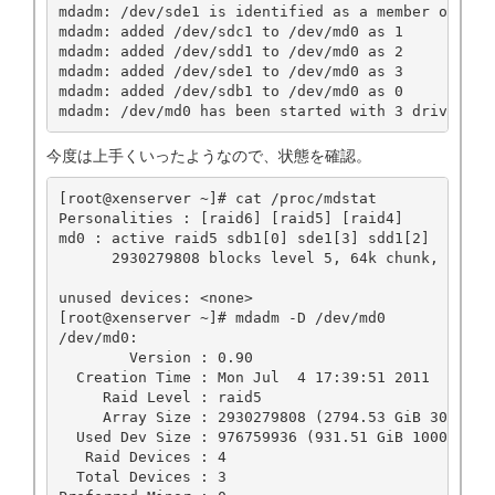
mdadm: /dev/sde1 is identified as a member of /dev
mdadm: added /dev/sdc1 to /dev/md0 as 1

mdadm: added /dev/sdd1 to /dev/md0 as 2

mdadm: added /dev/sde1 to /dev/md0 as 3

mdadm: added /dev/sdb1 to /dev/md0 as 0

今度は上手くいったようなので、状態を確認。
[root@xenserver ~]# cat /proc/mdstat

Personalities : [raid6] [raid5] [raid4]

md0 : active raid5 sdb1[0] sde1[3] sdd1[2]

      2930279808 blocks level 5, 64k chunk, algori
unused devices: <none>

[root@xenserver ~]# mdadm -D /dev/md0

/dev/md0:

        Version : 0.90

  Creation Time : Mon Jul  4 17:39:51 2011

     Raid Level : raid5

     Array Size : 2930279808 (2794.53 GiB 3000.61 
  Used Dev Size : 976759936 (931.51 GiB 1000.20 GB
   Raid Devices : 4

  Total Devices : 3
