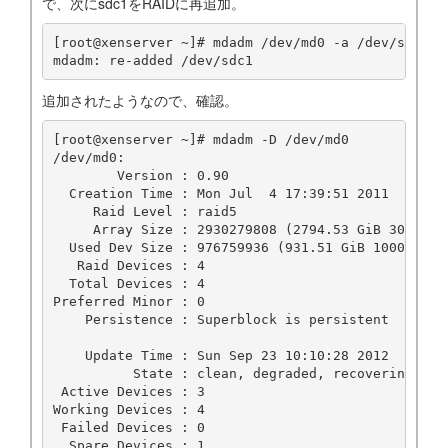
で、次にsdc1をRAIDに再追加。
[root@xenserver ~]# mdadm /dev/md0 -a /dev/sdc1

追加されたようなので、確認。
[root@xenserver ~]# mdadm -D /dev/md0

/dev/md0:

        Version : 0.90

  Creation Time : Mon Jul  4 17:39:51 2011

     Raid Level : raid5

     Array Size : 2930279808 (2794.53 GiB 3000.61 
  Used Dev Size : 976759936 (931.51 GiB 1000.20 GB
   Raid Devices : 4

  Total Devices : 4

Preferred Minor : 0

    Persistence : Superblock is persistent

    Update Time : Sun Sep 23 10:10:28 2012

          State : clean, degraded, recovering

 Active Devices : 3

Working Devices : 4

 Failed Devices : 0

  Spare Devices : 1
