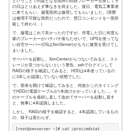
ということで問題となる箇所の回路ブレーカーを探してそ
の日はとりあえず事なきを得ました。後日、電気工事業者
に来てもらい、漏電箇所は修理してもらいました。(実際
は修理不可能な箇所だったので、壁口コンセントを一箇所
殺して終わり。)
で、漏電はこれで良かったのですが、停電した日に何度も
家のブレーカーがバチバチ落ちたせいで、UPSを使ってな
い自宅サーバー(OSはXenServer)がもろに被害を受けてし
まいました。
サーバーを起動し、XenCenterからつないでみると、スト
レージが見つからないという警告。sshでログインして
RAIDの様子を確認してみると、HDDは4本使っているの
に3本しか認識していない状態でした。
で、筐体を開けて確認してみると、何故かこのタイミング
でHDDの電源ケーブルが1本抜けかかっていました…。そ
のケーブルを接続し直して改めてサーバーを起動し直す
と、無事に4本認識しました。
しかし、RAIDの様子を確認すると、4本認識しているもの
の、様子は変わらず。
[root@xenserver ~]# cat /proc/mdstat
