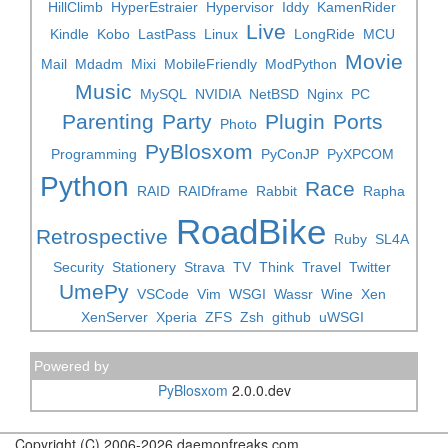
HillClimb
HyperEstraier
Hypervisor
Iddy
KamenRider
Live
Kindle
Kobo
LastPass
Linux
LongRide
MCU
Movie
Mail
Mdadm
Mixi
MobileFriendly
ModPython
Music
MySQL
NVIDIA
NetBSD
Nginx
PC
Parenting
Party
Plugin
Ports
Photo
PyBlosxom
Programming
PyConJP
PyXPCOM
Python
Race
RAID
RAIDframe
Rabbit
Rapha
RoadBike
Retrospective
Ruby
SL4A
Security
Stationery
Strava
TV
Think
Travel
Twitter
UmePy
VSCode
Vim
WSGI
Wassr
Wine
Xen
XenServer
Xperia
ZFS
Zsh
github
uWSGI
Powered by
PyBlosxom
2.0.0.dev
Copyright (C) 2006-2026 daemonfreaks.com