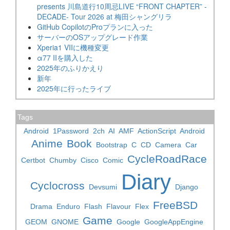
presents 川島道行10周忌LIVE “FRONT CHAPTER” -
DECADE- Tour 2026 at 梅田シャングリラ
GitHub CopilotのProプランに入った
サーバーのOSアップグレード作業
Xperia1 VIIに機種変更
α77 IIを購入した
2025年のふりかえり
新年
2025年に行ったライブ
Tags
Android
1Password
2ch
AI
AMF
ActionScript
Android
Anime
Book
Bootstrap
C
CD
Camera
Car
CycleRoadRace
Certbot
Chumby
Cisco
Comic
Diary
Cyclocross
Devsumi
Django
FreeBSD
Drama
Enduro
Flash
Flavour
Flex
Game
GEOM
GNOME
Google
GoogleAppEngine