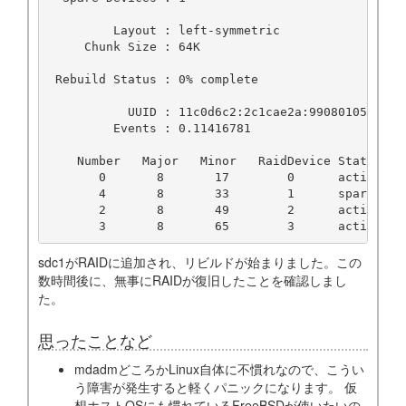
         Layout : left-symmetric

     Chunk Size : 64K

 Rebuild Status : 0% complete

           UUID : 11c0d6c2:2c1cae2a:99080105:010c0
         Events : 0.11416781

    Number   Major   Minor   RaidDevice State

       0       8       17        0      active syn
       4       8       33        1      spare rebu
       2       8       49        2      active syn
sdc1がRAIDに追加され、リビルドが始まりました。この
数時間後に、無事にRAIDが復旧したことを確認しまし
た。
思ったことなど
mdadmどころかLinux自体に不慣れなので、こうい
う障害が発生すると軽くパニックになります。 仮
想ホストOSにも慣れているFreeBSDが使いたいの