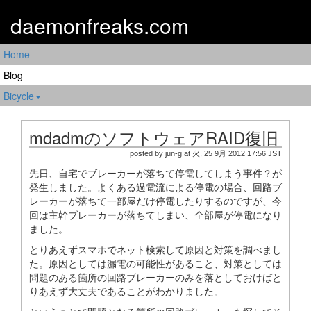
daemonfreaks.com
Home
Blog
Bicycle
mdadmのソフトウェアRAID復旧
posted by jun-g at 火, 25 9月 2012 17:56 JST
先日、自宅でブレーカーが落ちて停電してしまう事件？が
発生しました。よくある過電流による停電の場合、回路ブ
レーカーが落ちて一部屋だけ停電したりするのですが、今
回は主幹ブレーカーが落ちてしまい、全部屋が停電になり
ました。
とりあえずスマホでネット検索して原因と対策を調べまし
た。原因としては漏電の可能性があること、対策としては
問題のある箇所の回路ブレーカーのみを落としておけばと
りあえず大丈夫であることがわかりました。