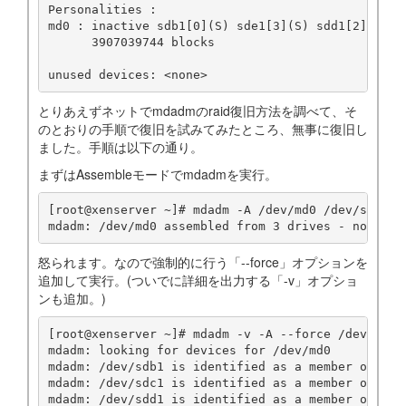
Personalities :

md0 : inactive sdb1[0](S) sde1[3](S) sdd1[2](S) sd
      3907039744 blocks

とりあえずネットでmdadmのraid復旧方法を調べて、そ
のとおりの手順で復旧を試みてみたところ、無事に復旧し
ました。手順は以下の通り。
まずはAssembleモードでmdadmを実行。
[root@xenserver ~]# mdadm -A /dev/md0 /dev/sd[bcde
怒られます。なので強制的に行う「--force」オプションを
追加して実行。(ついでに詳細を出力する「-v」オプショ
ンも追加。)
[root@xenserver ~]# mdadm -v -A --force /dev/md0 /
mdadm: looking for devices for /dev/md0

mdadm: /dev/sdb1 is identified as a member of /dev
mdadm: /dev/sdc1 is identified as a member of /dev
mdadm: /dev/sdd1 is identified as a member of /dev