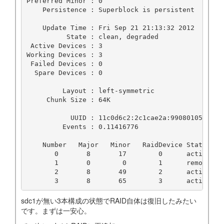
Preferred Minor : 0

    Persistence : Superblock is persistent

    Update Time : Fri Sep 21 21:13:32 2012

          State : clean, degraded

 Active Devices : 3

Working Devices : 3

 Failed Devices : 0

  Spare Devices : 0

         Layout : left-symmetric

     Chunk Size : 64K

           UUID : 11c0d6c2:2c1cae2a:99080105:010c0
         Events : 0.11416776

    Number   Major   Minor   RaidDevice State

       0       8       17        0      active syn
       1       0        0        1      removed

       2       8       49        2      active syn
sdc1が無い3本構成の状態でRAID自体は復旧したみたい
です。まずは一安心。