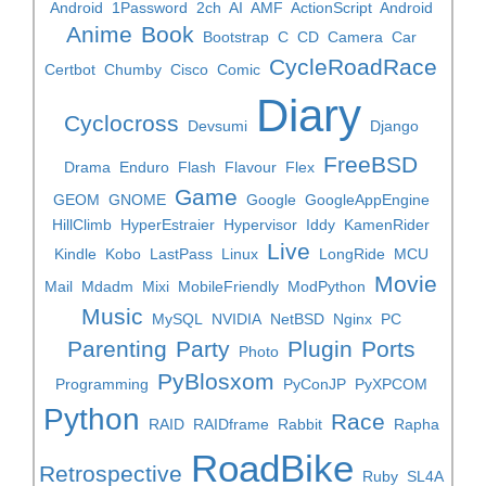
Android
1Password
2ch
AI
AMF
ActionScript
Android
Anime
Book
Bootstrap
C
CD
Camera
Car
CycleRoadRace
Certbot
Chumby
Cisco
Comic
Diary
Cyclocross
Devsumi
Django
FreeBSD
Drama
Enduro
Flash
Flavour
Flex
Game
GEOM
GNOME
Google
GoogleAppEngine
HillClimb
HyperEstraier
Hypervisor
Iddy
KamenRider
Live
Kindle
Kobo
LastPass
Linux
LongRide
MCU
Movie
Mail
Mdadm
Mixi
MobileFriendly
ModPython
Music
MySQL
NVIDIA
NetBSD
Nginx
PC
Parenting
Party
Plugin
Ports
Photo
PyBlosxom
Programming
PyConJP
PyXPCOM
Python
Race
RAID
RAIDframe
Rabbit
Rapha
RoadBike
Retrospective
Ruby
SL4A