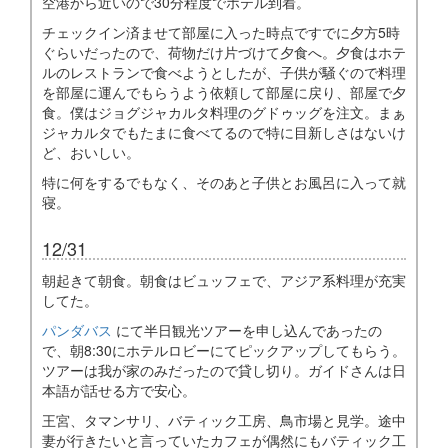
空港から近いので30分程度でホテル到着。
チェックイン済ませて部屋に入った時点ですでに夕方5時
ぐらいだったので、荷物だけ片づけて夕食へ。夕食はホテ
ルのレストランで食べようとしたが、子供が騒ぐので料理
を部屋に運んでもらうよう依頼して部屋に戻り、部屋で夕
食。僕はジョグジャカルタ料理のグドゥッグを注文。まぁ
ジャカルタでもたまに食べてるので特に目新しさはないけ
ど、おいしい。
特に何をするでもなく、そのあと子供とお風呂に入って就
寝。
12/31
朝起きて朝食。朝食はビュッフェで、アジア系料理が充実
してた。
パンダバス
にて半日観光ツアーを申し込んであったの
で、朝8:30にホテルロビーにてピックアップしてもらう。
ツアーは我が家のみだったので貸し切り。ガイドさんは日
本語が話せる方で安心。
王宮、タマンサリ、バティック工房、鳥市場と見学。途中
妻が行きたいと言っていたカフェが偶然にもバティック工