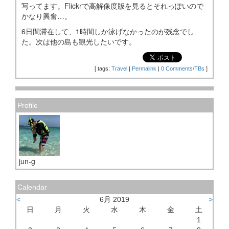
写ってます。Flickrで高解像度版を見るとそれっぽいので
かなり興奮…。
6日間滞在して、1時間しか泳げなかったのが残念でし
た。次は他の島も観光したいです。
[
tags:
Travel
|
Permalink
|
0 Comments/TBs
]
Profile
jun-g
Calendar
<
6月 2019
>
日
月
火
水
木
金
土
1