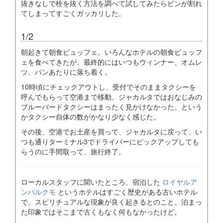
抜きなしで栓を抜く方法を調べて試してみたらビンが割れ
てしまってすごくガッカリした。
1/2
朝起きて朝食ビュッフェ。いろんなホテルの朝食ビュッフ
ェを食べてきたが、最終的にはいつもウィンナー、オムレ
ツ、パンあたりに落ち着く。
10時頃にチェックアウトし、受付でそのままタクシーを
呼んでもらって空港まで移動。ジャカルタではおなじみの
ブルーバードタクシーはまったく見かけなかった。という
かタクシー自体の数がかなり少なく感じた。
その後、空港でお土産を買って、ジャカルタに戻って、い
つも通りターミナル3でドライバーにピックアップしても
らうのに手間取って、旅行終了。
ローカルスタッフに聞いたところ、宿泊した
ロイヤルア
ンバルクモ
というホテルはすごく歴史がある古いホテル
で、スピリチュアルな現象が良く起きるとのこと。泊まっ
た印象ではそこまで古くもなく何もなかったけど。