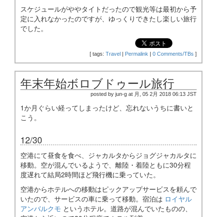
スケジュールがややタイトだったので観光等は最初から予
定に入れなかったのですが、ゆっくりできたし楽しい旅行
でした。
[
tags:
Travel
|
Permalink
|
0 Comments/TBs
]
年末年始ボロブドゥール旅行
posted by jun-g at 月, 05 2月 2018 06:13 JST
1か月ぐらい経ってしまったけど、忘れないうちに書いと
こう。
12/30
空港にて昼食を食べ、ジャカルタからジョグジャカルタに
移動。空が混んでいるようで、離陸・着陸ともに30分程
度遅れて結局2時間ほど飛行機に乗っていた。
空港からホテルへの移動はピックアップサービスを頼んで
いたので、サービスの車に乗って移動。宿泊は
ロイヤル
アンバルクモ
というホテル。道路が混んでいたものの、