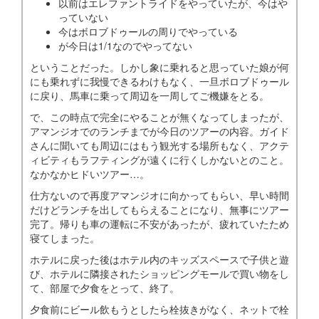
以前はエレファントライドをやっていたが、今はや
っていない
今はボロブドゥールの周りでやっている
が今日は1/1なのでやってない
ということだった。しかし象に乗れると思っていた娘が何
にも乗れずに我慢できるわけもなく、一旦ボロブドゥール
に戻り、馬車に乗って周辺を一周してご機嫌をとる。
で、この時点で完全にやることが無くなってしまったが、
アマンジオでのランチまでが今日のツアーの内容。ガイド
さんに聞いても周辺にはもう観光する場所もなく、アクテ
ィビティもラフティングが遠くに行くしかないとのこと。
なかなかヒドいツアー…。
仕方ないので再度アマンジオに向かってもらい、早い時間
だけどランチを出してもらえることになり、無事にツアー
完了。帰りも車の運転に不安があったが、疲れていたため
寝てしまった。
ホテルに戻った後はホテル内のキッズスペースで子供と遊
び、ホテルに隣接されたショッピングモールで買い物をし
て、部屋で夕食をとって、終了。
夕食前にビール飲もうとしたら栓抜きがなく、ネットで栓