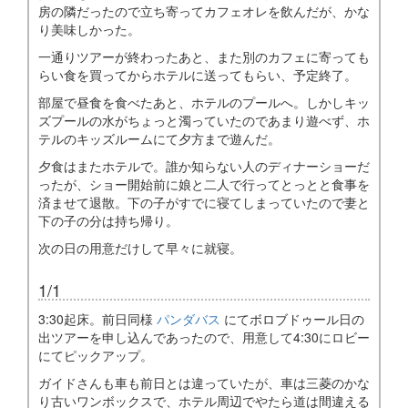
房の隣だったので立ち寄ってカフェオレを飲んだが、かな
り美味しかった。
一通りツアーが終わったあと、また別のカフェに寄っても
らい食を買ってからホテルに送ってもらい、予定終了。
部屋で昼食を食べたあと、ホテルのプールへ。しかしキッ
ズプールの水がちょっと濁っていたのであまり遊べず、ホ
テルのキッズルームにて夕方まで遊んだ。
夕食はまたホテルで。誰か知らない人のディナーショーだ
ったが、ショー開始前に娘と二人で行ってとっとと食事を
済ませて退散。下の子がすでに寝てしまっていたので妻と
下の子の分は持ち帰り。
次の日の用意だけして早々に就寝。
1/1
3:30起床。前日同様
パンダバス
にてボロブドゥール日の
出ツアーを申し込んであったので、用意して4:30にロビー
にてピックアップ。
ガイドさんも車も前日とは違っていたが、車は三菱のかな
り古いワンボックスで、ホテル周辺でやたら道は間違える