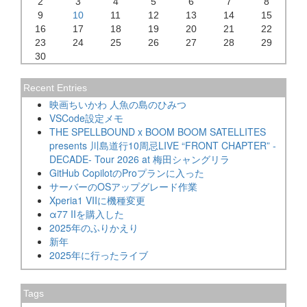
2
3
4
5
6
7
8
9
10
11
12
13
14
15
16
17
18
19
20
21
22
23
24
25
26
27
28
29
30
Recent Entries
映画ちいかわ 人魚の島のひみつ
VSCode設定メモ
THE SPELLBOUND x BOOM BOOM SATELLITES
presents 川島道行10周忌LIVE “FRONT CHAPTER” -
DECADE- Tour 2026 at 梅田シャングリラ
GitHub CopilotのProプランに入った
サーバーのOSアップグレード作業
Xperia1 VIIに機種変更
α77 IIを購入した
2025年のふりかえり
新年
2025年に行ったライブ
Tags