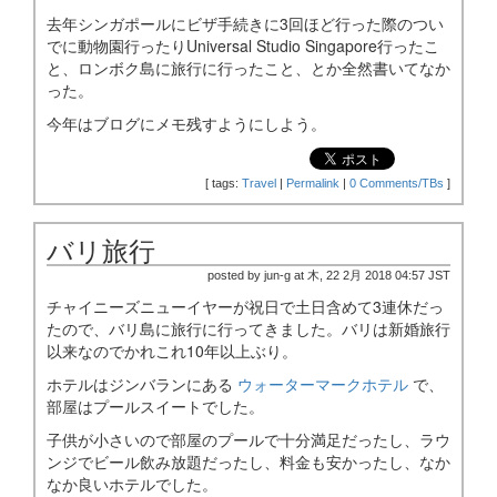
去年シンガポールにビザ手続きに3回ほど行った際のつい
でに動物園行ったりUniversal Studio Singapore行ったこ
と、ロンボク島に旅行に行ったこと、とか全然書いてなか
った。
今年はブログにメモ残すようにしよう。
[
tags:
Travel
|
Permalink
|
0 Comments/TBs
]
バリ旅行
posted by jun-g at 木, 22 2月 2018 04:57 JST
チャイニーズニューイヤーが祝日で土日含めて3連休だっ
たので、バリ島に旅行に行ってきました。バリは新婚旅行
以来なのでかれこれ10年以上ぶり。
ホテルはジンバランにある
ウォーターマークホテル
で、
部屋はプールスイートでした。
子供が小さいので部屋のプールで十分満足だったし、ラウ
ンジでビール飲み放題だったし、料金も安かったし、なか
なか良いホテルでした。