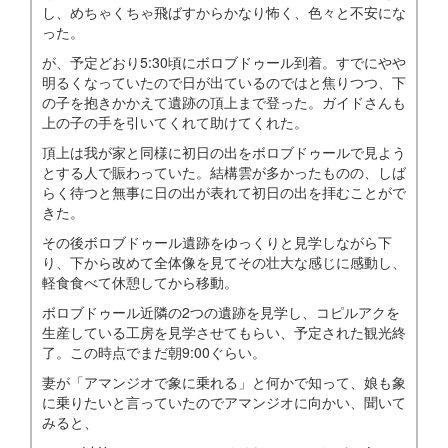
し、めちゃくちゃ飛ばすからかなり怖く、色々と不安にな
った。
が、予定どおり5:30頃にボロブドゥール到着。すでにやや
明るくなっていたので日が出ているのではと焦りつつ、下
の子を抱きかかえて遺跡の頂上まで登った。ガイドさんも
上の子の手を引いてくれて助けてくれた。
頂上は我が家と同様に初日の出をボロブドゥールで見よう
とする人で賑わっていた。結構雲が多かったものの、しば
らく待つと無事に日の出が表れて初日の出を拝むことがで
きた。
その後ボロブドゥール遺跡をゆっくりと見学しながら下
り、下から改めて全体像を見てその壮大な感じに感動し、
軽食食べて休憩してから移動。
ボロブドゥール近隣の2つの遺跡を見学し、コピルアクを
生産している工房を見学させてもらい、予定された観光終
了。この時点でまだ朝9:00ぐらい。
妻が「アマンジオで象に乗れる」と何かで知って、娘も象
に乗りたいと言っていたのでアマンジオに向かい、聞いて
みると、