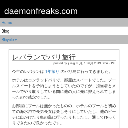
daemonfreaks.com
Home
Blog
Bicycle
レバランでバリ旅行
posted by jun-g at 月, 10 6月 2019 00:45 JST
今年のレバランは
1年振り
のバリ島に行ってきました。
ホテルはコンラッドバリで、部屋はスイートでした。プー
ルスイートを予約しようとしていたのですが、担当者とメ
ールでやり取りしている間に他の人に先に抑えられてしま
ったので残念でした。
お部屋にプールは無かったものの、ホテルのプールと初め
ての海水浴で長男長女は楽しそうにしていたし、他のビー
チに出かけたり亀の島に行ったりもしたし、通してゆっく
りできたので良かったです。