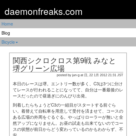
daemonfreaks.com
Home
Blog
Bicycle
関西シクロクロス第9戦 みなと
堺グリーン広場
posted by jun-g at 日, 22 1月 2012 21:31 JST
本日のレースは堺。エントリー数が多く、C3は3つに分け
てレースが行われることになってて、自分は一番最後のレ
ースだったので昼過ぎにのんびり出発。
到着したらちょうどC3の一組目がスタートする前ぐら
い。着替えて自転車を用意して受付を済ませて、コースの
ある広場の外周をぐるぐる。やっぱりローラーが無いと全
然アップになりません。お昼の試走も出来てないのでコー
スの状態が前日からどう変わっているのかもわからず、不
安。