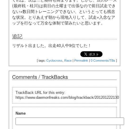
(最終戦・桂川)は前日の土曜まで出張なので前日試走でき
ない+数日間トレーニングできない、というとっても残念
な状況。とりあえず朝から現地入りして、試走+入念なア
ップを行なって万全な体制で望みたいと思います。
追記
リザルト出ました。出走40人中9位でした！
[
tags:
Cyclocross
,
Race
|
Permalink
|
0 Comments/TBs
]
Comments / TrackBacks
TrackBack URL for this entry:
https://www.daemonfreaks.com/blog/trackback/201201222130
Name