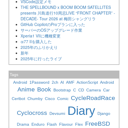
VSCode設定メモ
THE SPELLBOUND x BOOM BOOM SATELLITES
presents 川島道行10周忌LIVE “FRONT CHAPTER” -
DECADE- Tour 2026 at 梅田シャングリラ
GitHub CopilotのProプランに入った
サーバーのOSアップグレード作業
Xperia1 VIIに機種変更
α77 IIを購入した
2025年のふりかえり
新年
2025年に行ったライブ
Tags
Android
1Password
2ch
AI
AMF
ActionScript
Android
Anime
Book
Bootstrap
C
CD
Camera
Car
CycleRoadRace
Certbot
Chumby
Cisco
Comic
Diary
Cyclocross
Devsumi
Django
FreeBSD
Drama
Enduro
Flash
Flavour
Flex