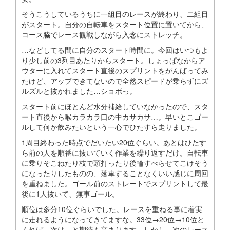
そうこうしているうちに一組目のレースが終わり、二組目
がスタート。自分の自転車をスタート位置に置いてから、
コース脇でレース観戦しながら入念にストレッチ。
…などしてる間に自分のスタート時間に。今回はいつもよ
り少し前の3列目あたりからスタート。しょっぱなからア
ウターに入れてスタート直後のスプリントをがんばってみ
たけど、アップできてないので全然スピードが乗らずにズ
ルズルと抜かれました…ショボっ。
スタート前にほとんど水分補給していなかったので、スタ
ート直後から喉カラカラ口の中カサカサ…。早いとこゴー
ルして何か飲みたいという一心でひたすら走りました。
1周目終わった時点でだいたい20位ぐらい。あとはひたす
ら前の人を順番に抜いていく作業を繰り返すだけ。自転車
に乗りそこねたり枝で頭打ったり後輪すべらせてこけそう
になったりしたものの、落車することなくいい感じに周回
を重ねました。ゴール前のストレートでスプリントして最
後に1人抜いて、無事ゴール。
順位は多分10位ぐらいでした。レースを重ねる事に着実
に走れるようになってきてますな。33位→20位→10位と
くれば、次は…と期待も高まります。しかし、次のレース