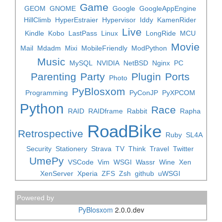
Game
GEOM
GNOME
Google
GoogleAppEngine
HillClimb
HyperEstraier
Hypervisor
Iddy
KamenRider
Live
Kindle
Kobo
LastPass
Linux
LongRide
MCU
Movie
Mail
Mdadm
Mixi
MobileFriendly
ModPython
Music
MySQL
NVIDIA
NetBSD
Nginx
PC
Parenting
Party
Plugin
Ports
Photo
PyBlosxom
Programming
PyConJP
PyXPCOM
Python
Race
RAID
RAIDframe
Rabbit
Rapha
RoadBike
Retrospective
Ruby
SL4A
Security
Stationery
Strava
TV
Think
Travel
Twitter
UmePy
VSCode
Vim
WSGI
Wassr
Wine
Xen
XenServer
Xperia
ZFS
Zsh
github
uWSGI
Powered by
PyBlosxom
2.0.0.dev