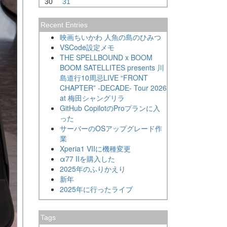
30
31
Recent Entries
映画ちいかわ 人魚の島のひみつ
VSCode設定メモ
THE SPELLBOUND x BOOM
BOOM SATELLITES presents 川
島道行10周忌LIVE “FRONT
CHAPTER” -DECADE- Tour 2026
at 梅田シャングリラ
GitHub CopilotのProプランに入
った
サーバーのOSアップグレード作
業
Xperia1 VIIに機種変更
α77 IIを購入した
2025年のふりかえり
新年
2025年に行ったライブ
Tags