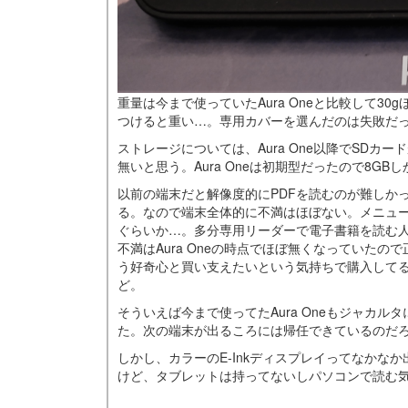
重量は今まで使っていたAura Oneと比較して
つけると重い…。専用カバーを選んだのは失敗だ
ストレージについては、Aura One以降でSDカ
無いと思う。Aura Oneは初期型だったので8G
以前の端末だと解像度的にPDFを読むのが難しかった
る。なので端末全体的に不満はほぼない。メニュ
ぐらいか…。多分専用リーダーで電子書籍を読む人(し
不満はAura Oneの時点でほぼ無くなっていた
う好奇心と買い支えたいという気持ちで購入して
ど。
そういえば今まで使ってたAura Oneもジャカ
た。次の端末が出るころには帰任できているのだ
しかし、カラーのE-Inkディスプレイってなか
けど、タブレットは持ってないしパソコンで読む