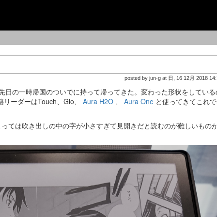
posted by jun-g at 日, 16 12月 2018 14
先日の一時帰国のついでに持って帰ってきた。変わった形状をしている
ーダーはTouch、Glo、
Aura H2O
、
Aura One
と使ってきてこれで
よっては吹き出しの中の字が小さすぎて見開きだと読むのが難しいもの