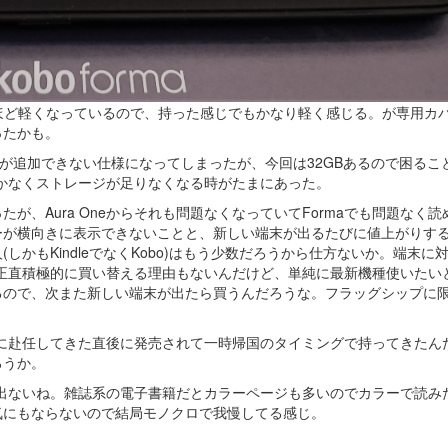
30gほど軽くなっているので、持った感じでもかなり軽く感じる。が専用カ
ったかも。
ードが追加できない仕様になってしまったが、今回は32GBあるので困るこ
Bしかなくストレージが足りなくなる時がたまにあった。
が、Aura Oneからそれも問題なくなっていてFormaでも問題なく読
ーが横向きに表示できないことと、新しい端末が出るたびに値上がりす
かもKindleでなくKobo)はもう少数だろうから仕方ないか。端末に
ので正直積極的に買い替える理由もないんだけど、単純に最新機種使いたい
るので、次また新しい端末が出たら買うんだろうな。フラッグシップに
ルタに赴任してきた直後に発売されて一時帰国のタイミングで持ってきたん
ろうか。
なか出ないね。雑誌系の電子書籍だとカラーページも多いのでカラーで読み
気にもならないので結局モノクロで我慢してる感じ。