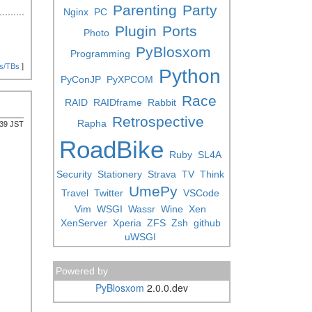
Parenting
Party
Nginx
PC
Plugin
Ports
Photo
PyBlosxom
Programming
s/TBs
]
Python
PyConJP
PyXPCOM
Race
RAID
RAIDframe
Rabbit
Retrospective
Rapha
:39 JST
RoadBike
Ruby
SL4A
Security
Stationery
Strava
TV
Think
UmePy
Travel
Twitter
VSCode
Vim
WSGI
Wassr
Wine
Xen
XenServer
Xperia
ZFS
Zsh
github
uWSGI
Powered by
PyBlosxom
2.0.0.dev