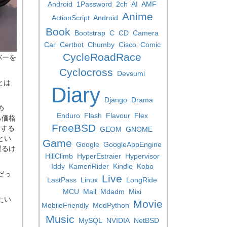
Android
1Password
2ch
AI
AMF
Anime
ActionScript
Android
Book
Bootstrap
C
CD
Camera
Car
Certbot
Chumby
Cisco
Comic
CycleRoadRace
バーを
Cyclocross
Devsumi
とは
Diary
Django
Drama
め
Enduro
Flash
Flavour
Flex
る価格
FreeBSD
対する
GEOM
GNOME
とい
Game
Google
GoogleAppEngine
限るけ
HillClimb
HyperEstraier
Hypervisor
Iddy
KamenRider
Kindle
Kobo
だっ
Live
LastPass
Linux
LongRide
MCU
Mail
Mdadm
Mixi
たい
Movie
MobileFriendly
ModPython
Music
MySQL
NVIDIA
NetBSD