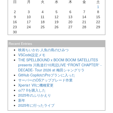
日
月
火
水
木
金
土
1
2
3
4
5
6
7
8
9
10
11
12
13
14
15
16
17
18
19
20
21
22
23
24
25
26
27
28
29
30
Recent Entries
映画ちいかわ 人魚の島のひみつ
VSCode設定メモ
THE SPELLBOUND x BOOM BOOM SATELLITES
presents 川島道行10周忌LIVE “FRONT CHAPTER” -
DECADE- Tour 2026 at 梅田シャングリラ
GitHub CopilotのProプランに入った
サーバーのOSアップグレード作業
Xperia1 VIIに機種変更
α77 IIを購入した
2025年のふりかえり
新年
2025年に行ったライブ