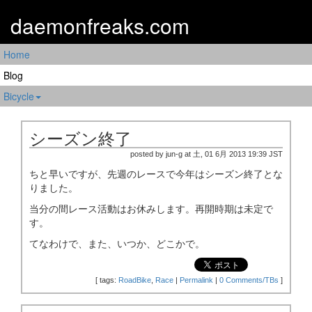
daemonfreaks.com
Home
Blog
Bicycle
シーズン終了
posted by jun-g at 土, 01 6月 2013 19:39 JST
ちと早いですが、先週のレースで今年はシーズン終了とな
りました。
当分の間レース活動はお休みします。再開時期は未定で
す。
てなわけで、また、いつか、どこかで。
[
tags:
RoadBike
,
Race
|
Permalink
|
0 Comments/TBs
]