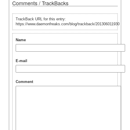
Comments / TrackBacks
TrackBack URL for this entry:
https://www.daemonfreaks.com/blog/trackback/201306011930
Name
E-mail
Comment