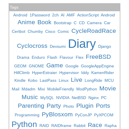
Tags
Android
1Password
2ch
AI
AMF
ActionScript
Android
Anime
Book
Bootstrap
C
CD
Camera
Car
CycleRoadRace
Certbot
Chumby
Cisco
Comic
Diary
Cyclocross
Devsumi
Django
FreeBSD
Drama
Enduro
Flash
Flavour
Flex
Game
GEOM
GNOME
Google
GoogleAppEngine
HillClimb
HyperEstraier
Hypervisor
Iddy
KamenRider
Live
Kindle
Kobo
LastPass
Linux
LongRide
MCU
Movie
Mail
Mdadm
Mixi
MobileFriendly
ModPython
Music
MySQL
NVIDIA
NetBSD
Nginx
PC
Parenting
Party
Plugin
Ports
Photo
PyBlosxom
Programming
PyConJP
PyXPCOM
Python
Race
RAID
RAIDframe
Rabbit
Rapha