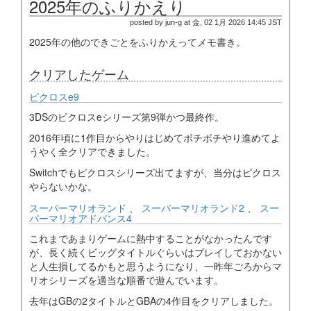
2025年のふりかえり
posted by jun-g at 金, 02 1月 2026 14:45 JST
2025年の他のできごとをふりかえってメモ書き。
クリアしたゲーム
ピクロスe9
3DSのピクロスeシリーズ第9弾かつ最終作。
2016年頃に1作目からやりはじめてボチボチやり進めてよ
うやく全クリアできました。
Switchでもピクロスシリーズ出てますが、当分はピクロス
やらないかな。
スーパーマリオランド
、
スーパーマリオランド2
、
スー
パーマリオアドバンス4
これまであまりゲームに熱中することがなかったんです
が、長く続くビッグタイトルぐらいはプレイしておかない
と人生損してるかもと思うようになり、一昨年ごろからマ
リオシリーズを適当な順番で遊んでいます。
去年はGBの2タイトルとGBAの4作目をクリアしました。