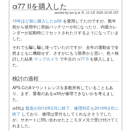
α77 IIを購入した
posted by jun-g at 月, 12 1月 2026 14:30 JST
15年ほど前に購入したα55
を愛用してたのですが、数年
前から使用中に突如バッテリーが0になったり、内蔵カレ
ンダーが起動時にリセットされたりするようになっていま
した。
それでも騙し騙し使っていたのですが、去年の運動会で全
然まともに機能せず、さすがにもう限界かと思い、色々検
討した結果
マップカメラ
で中古の
α77 II
を購入しまし
た。
検討の過程
APS-CのAマウントレンズを多数所有していることもあ
り、まず、愛着のあるα55が修理できないかを考えまし
た。
α55は
製造が2012年2月に終了、修理対応も2019年2月に
終了
しており、修理は受付もしてくれなさそうでした
が、サポートに問い合わせたところダメ元で受け付けてく
れました。