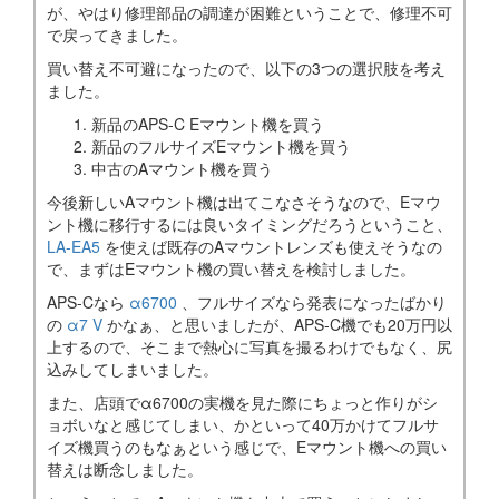
が、やはり修理部品の調達が困難ということで、修理不可
で戻ってきました。
買い替え不可避になったので、以下の3つの選択肢を考え
ました。
新品のAPS-C Eマウント機を買う
新品のフルサイズEマウント機を買う
中古のAマウント機を買う
今後新しいAマウント機は出てこなさそうなので、Eマウ
ント機に移行するには良いタイミングだろうということ、
LA-EA5
を使えば既存のAマウントレンズも使えそうなの
で、まずはEマウント機の買い替えを検討しました。
APS-Cなら
α6700
、フルサイズなら発表になったばかり
の
α7 V
かなぁ、と思いましたが、APS-C機でも20万円以
上するので、そこまで熱心に写真を撮るわけでもなく、尻
込みしてしまいました。
また、店頭でα6700の実機を見た際にちょっと作りがシ
ョボいなと感じてしまい、かといって40万かけてフルサ
イズ機買うのもなぁという感じで、Eマウント機への買い
替えは断念しました。