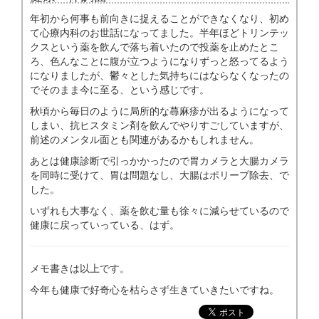
年初から何事も前向きに捉えることができなくなり、初め
て心療内科のお世話になってました。半年ほどトリンテッ
クスという薬を飲んで落ち着いたので投薬を止めたとこ
ろ、色んなことに腹が立つようになりずっと怒ってるよう
になりましたが、鬱々とした気持ちにはならなくなったの
でそのまま今に至る、という感じです。
秋頃から毎日のように局所的な蕁麻疹が出るようになって
しまい、抗ヒスタミン剤を飲んでやりすごしていますが、
前述のメンタル面とも関連があるかもしれません。
あとは健康診断で引っかかったので胃カメラと大腸カメラ
を同時に受けて、胃は問題なし、大腸はポリープ除去、で
した。
いずれも大事なく、薬を飲む量も徐々に減らせているので
健康に戻っていっている、はず。
メモ書きは以上です。
今年も健康で好奇心を枯らさず生きていきたいですね。