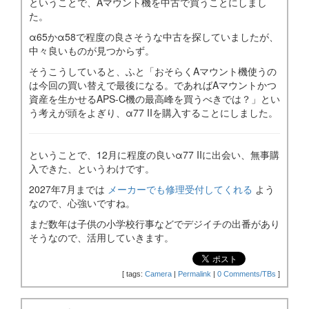
ということで、Aマウント機を中古で買うことにしまし
た。
α65かα58で程度の良さそうな中古を探していましたが、
中々良いものが見つからず。
そうこうしていると、ふと「おそらくAマウント機使うの
は今回の買い替えで最後になる。であればAマウントかつ
資産を生かせるAPS-C機の最高峰を買うべきでは？」とい
う考えが頭をよぎり、α77 IIを購入することにしました。
ということで、12月に程度の良いα77 IIに出会い、無事購
入できた、というわけです。
2027年7月までは
メーカーでも修理受付してくれる
よう
なので、心強いですね。
まだ数年は子供の小学校行事などでデジイチの出番があり
そうなので、活用していきます。
[
tags:
Camera
|
Permalink
|
0 Comments/TBs
]