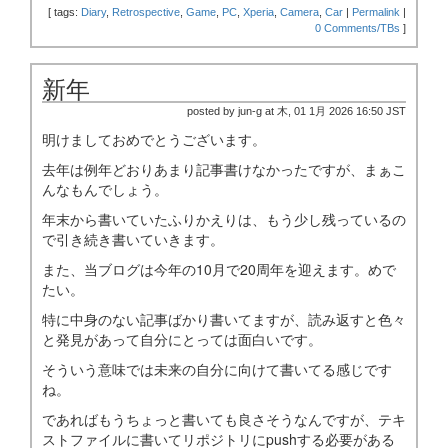
[
tags:
Diary
,
Retrospective
,
Game
,
PC
,
Xperia
,
Camera
,
Car
|
Permalink
|
0 Comments/TBs
]
新年
posted by jun-g at 木, 01 1月 2026 16:50 JST
明けましておめでとうございます。
去年は例年どおりあまり記事書けなかったですが、まぁこ
んなもんでしょう。
年末から書いていたふりかえりは、もう少し残っているの
で引き続き書いていきます。
また、当ブログは今年の10月で20周年を迎えます。めで
たい。
特に中身のない記事ばかり書いてますが、読み返すと色々
と発見があって自分にとっては面白いです。
そういう意味では未来の自分に向けて書いてる感じです
ね。
であればもうちょっと書いても良さそうなんですが、テキ
ストファイルに書いてリポジトリにpushする必要がある