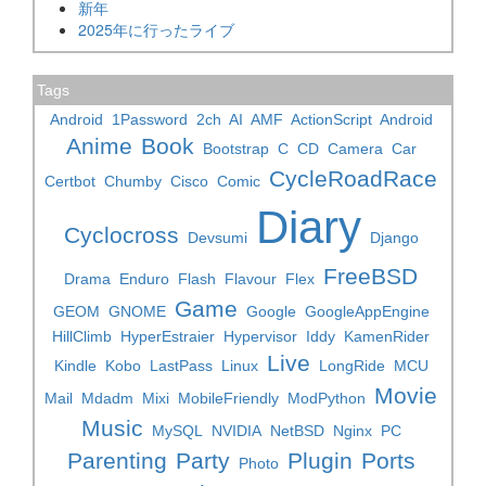
新年
2025年に行ったライブ
Tags
Android
1Password
2ch
AI
AMF
ActionScript
Android
Anime
Book
Bootstrap
C
CD
Camera
Car
CycleRoadRace
Certbot
Chumby
Cisco
Comic
Diary
Cyclocross
Devsumi
Django
FreeBSD
Drama
Enduro
Flash
Flavour
Flex
Game
GEOM
GNOME
Google
GoogleAppEngine
HillClimb
HyperEstraier
Hypervisor
Iddy
KamenRider
Live
Kindle
Kobo
LastPass
Linux
LongRide
MCU
Movie
Mail
Mdadm
Mixi
MobileFriendly
ModPython
Music
MySQL
NVIDIA
NetBSD
Nginx
PC
Parenting
Party
Plugin
Ports
Photo