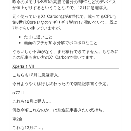
昨今のメモリやSSDの高騰で当分の間PCなどのデバイス
が値上がりするということなので、12月に急遽購入。
元々使っているX1 Carbonは第6世代で、載ってるCPUも
第8世代Core i7なのでギリギリWin11が動いていて、既に
7年ぐらい使っていますが、
たまに遅いこと
画面のフチが加水分解でボロボロなこと
ぐらいしか不満がなく、まだ移行できてません。ちなみに
この記事も古い方のX1 Carbonで書いてます。
Xperia 1 VII
こちらも12月に急遽購入。
今日ようやく移行も終わったので別途記事書く予定。
α77 II
これも12月に購入…。
何故今頃これなのか、は別途記事書きたい気持ち。
車2台
これも12月に…。