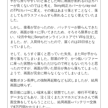
手から滑りやすいのと落とした時に画面が割れるのはカバ
ーが良くないのではと考え、Sony純正カバーからray-out
のTPUカバーに変え、その後はあまり落とすことなく、落
としてもガラスフィルムすら割れることなく使えていたま
した。
しかし、接着が甘かったのか、バッテリーが膨らんできた
のか、画面が徐々に浮いてきたため、そろそろ限界かと思
い、12月中旬にSonyのオンラインストアで1 VIIを注文し
ました。が、入荷待ちだったので、届くのは23日頃とな
っていました。
そして、もうすぐ届くと思っていた矢先、またIIIが手から
滑り落ちてしまいました。部屋の中で、かつ低いソファー
に座った状態から落ちただけなので何ともないだろうと思
ったのですが、画面が浮いた部分が角から落ちてしまった
ようで、画面が完全に映らなくなってしまいました。
複数ボタン長押しの強制再起動なども試しましたが、結局
画面は映らず。
数日後には新しい端末も届く状態でしたが、移行不可避な
データなどもあり、泣く泣くまたスマホスピタルさんで画
面交換をしてもらうことにし、結局画面+バッテリー交換
で8万円弱かかりました…。