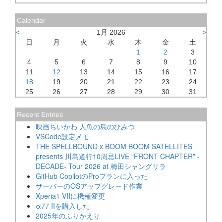
Calendar
<
1月 2026
>
日
月
火
水
木
金
土
1
2
3
4
5
6
7
8
9
10
11
12
13
14
15
16
17
18
19
20
21
22
23
24
25
26
27
28
29
30
31
Recent Entries
映画ちいかわ 人魚の島のひみつ
VSCode設定メモ
THE SPELLBOUND x BOOM BOOM SATELLITES
presents 川島道行10周忌LIVE “FRONT CHAPTER” -
DECADE- Tour 2026 at 梅田シャングリラ
GitHub CopilotのProプランに入った
サーバーのOSアップグレード作業
Xperia1 VIIに機種変更
α77 IIを購入した
2025年のふりかえり