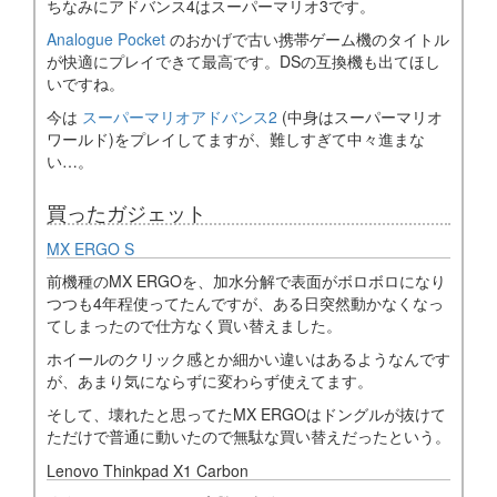
ちなみにアドバンス4はスーパーマリオ3です。
Analogue Pocket
のおかげで古い携帯ゲーム機のタイトル
が快適にプレイできて最高です。DSの互換機も出てほし
いですね。
今は
スーパーマリオアドバンス2
(中身はスーパーマリオ
ワールド)をプレイしてますが、難しすぎて中々進まな
い…。
買ったガジェット
MX ERGO S
前機種のMX ERGOを、加水分解で表面がボロボロになり
つつも4年程使ってたんですが、ある日突然動かなくなっ
てしまったので仕方なく買い替えました。
ホイールのクリック感とか細かい違いはあるようなんです
が、あまり気にならずに変わらず使えてます。
そして、壊れたと思ってたMX ERGOはドングルが抜けて
ただけで普通に動いたので無駄な買い替えだったという。
Lenovo Thinkpad X1 Carbon