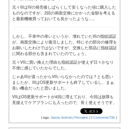
元々IIIはIVの発売後しばらくして安くなった頃に購入した
ものなのですが、2回の画面交換にかかった金額を考える
と最新機種買っておいても良かったような…。
しかし、不幸中の幸いというか、壊れていたIIIの指紋認証
が、画面交換により復活しました。特にその部分の修理を
お願いしたわけではないですが、交換した部品に指紋認証
に関わる部分も含まれていたのでしょう。
元々VIIに買い換えた理由も指紋認証が使えず日々かなり
不便に感じていたからでした。
じゃあIIIが直ったからVIIいらなかったのでは？とも思い
ましたが、IIIはOS更新サポートも終了しているし、まぁ
良い機会だったと思いました。
VIIはOS更新サポートが4回に増えており、今回は故障も
見据えてケアプランにも入ったので、長く使えそうです。
[
tags:
Xperia
,
Android
|
Permalink
|
0 Comments/TBs
]