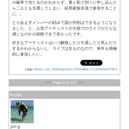
の確率で当たるのかわからず、妻と私で別々に申し込んだ
ら二人とも当選してしまい、結局家族全員で参加すること
に…。
とりあえずメンバーの顔みて誰か判別はできるようになり
ました。と、人気アーティストの大箱でのライブがどんな
感じなのかが経験できて良かったです。
好きなアーティストはいつ解散したり引退したり死んだり
するかわからないし、ライブは生ものなので、来年も積極
的に参加したい。
[
tags:
Music
,
Live
,
Retrospective
|
Permalink
|
0 Comments/TBs
]
<<
Page 1 of 127
>>
Profile
jun-g