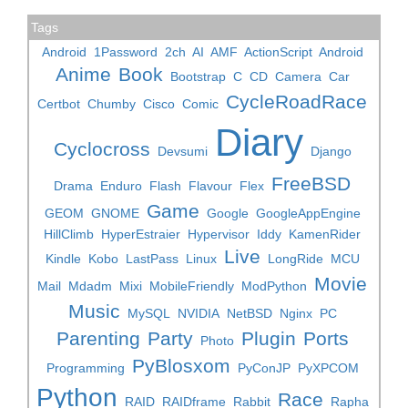
Tags
Android
1Password
2ch
AI
AMF
ActionScript
Android
Anime
Book
Bootstrap
C
CD
Camera
Car
CycleRoadRace
Certbot
Chumby
Cisco
Comic
Diary
Cyclocross
Devsumi
Django
FreeBSD
Drama
Enduro
Flash
Flavour
Flex
Game
GEOM
GNOME
Google
GoogleAppEngine
HillClimb
HyperEstraier
Hypervisor
Iddy
KamenRider
Live
Kindle
Kobo
LastPass
Linux
LongRide
MCU
Movie
Mail
Mdadm
Mixi
MobileFriendly
ModPython
Music
MySQL
NVIDIA
NetBSD
Nginx
PC
Parenting
Party
Plugin
Ports
Photo
PyBlosxom
Programming
PyConJP
PyXPCOM
Python
Race
RAID
RAIDframe
Rabbit
Rapha