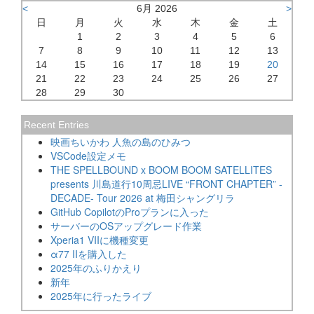
<
6月 2026
>
日
月
火
水
木
金
土
1
2
3
4
5
6
7
8
9
10
11
12
13
14
15
16
17
18
19
20
21
22
23
24
25
26
27
28
29
30
Recent Entries
映画ちいかわ 人魚の島のひみつ
VSCode設定メモ
THE SPELLBOUND x BOOM BOOM SATELLITES
presents 川島道行10周忌LIVE “FRONT CHAPTER” -
DECADE- Tour 2026 at 梅田シャングリラ
GitHub CopilotのProプランに入った
サーバーのOSアップグレード作業
Xperia1 VIIに機種変更
α77 IIを購入した
2025年のふりかえり
新年
2025年に行ったライブ