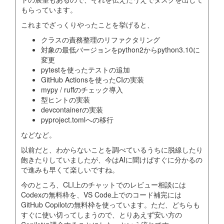
もらっています。
これまでざっくりやったことを挙げると、
クラスの責務整理のリファクタリング
対象の最低バージョンをpython2からpython3.10に
変更
pytestを使ったテストの追加
GitHub Actionsを使ったCIの実装
mypy / ruffのチェック導入
型ヒントの実装
devcontainerの実装
pyproject.tomlへの移行
などなど。
以前だと、わからないことを調べているうちに脱線したり
飽きたりしていましたが、今はAIに聞けばすぐに分かるの
で進みも早くて楽しいですね。
今のところ、CLI上のチャットでのレビュー相談には
Codexの無料枠を、VS Code上でのコード補完には
GitHub Copilotの無料枠を使っています。ただ、どちらも
すぐに使い切ってしまうので、とりあえず安い方の