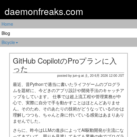
daemonfreaks.com
Home
Blog
Bicycle
GitHub CopilotのProプランに入
った
posted by jun-g at 土, 20 6月 2026 12:00 JST
最近、昔Pythonで適当に書いたライフゲームのプログラ
ムを題材に、今どきのアプリ設計や開発手法のキャッチア
ップをしています。 仕事では超上流工程や管理業務が中
心で、実際に自分で手を動かすことはほとんどありませ
ん。そのため、そのあたりの技術がどうなっているのかは
理解しつつも、ちゃんと身に付いている感覚はあまりあり
ませんでした。
さらに、昨今はLLMの進歩によってAI駆動開発が主流にな
ってきていて、周りを見渡してみても業務の中でプログラ