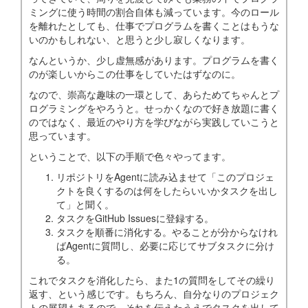
ミングに使う時間の割合自体も減っています。今のロール
を離れたとしても、仕事でプログラムを書くことはもうな
いのかもしれない、と思うと少し寂しくなります。
なんというか、少し虚無感があります。プログラムを書く
のが楽しいからこの仕事をしていたはずなのに。
なので、崇高な趣味の一環として、あらためてちゃんとプ
ログラミングをやろうと。せっかくなので好き放題に書く
のではなく、最近のやり方を学びながら実践していこうと
思っています。
ということで、以下の手順で色々やってます。
リポジトリをAgentに読み込ませて「このプロジェ
クトを良くするのは何をしたらいいかタスクを出し
て」と聞く。
タスクをGitHub Issuesに登録する。
タスクを順番に消化する。やることが分からなけれ
ばAgentに質問し、必要に応じてサブタスクに分け
る。
これでタスクを消化したら、また1の質問をしてその繰り
返す、という感じです。もちろん、自分なりのプロジェク
トの展望もあるので、それを伝えたうえでタスクを出して