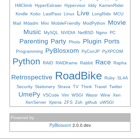
HillClimb
HyperEstraier
Hypervisor
Iddy
KamenRider
Live
Kindle
Kobo
LastPass
Linux
LongRide
MCU
Movie
Mail
Mdadm
Mixi
MobileFriendly
ModPython
Music
MySQL
NVIDIA
NetBSD
Nginx
PC
Parenting
Party
Plugin
Ports
Photo
PyBlosxom
Programming
PyConJP
PyXPCOM
Python
Race
RAID
RAIDframe
Rabbit
Rapha
RoadBike
Retrospective
Ruby
SL4A
Security
Stationery
Strava
TV
Think
Travel
Twitter
UmePy
VSCode
Vim
WSGI
Wassr
Wine
Xen
XenServer
Xperia
ZFS
Zsh
github
uWSGI
Powered by
PyBlosxom
2.0.0.dev