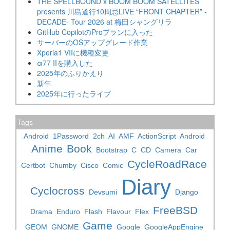
THE SPELLBOUND x BOOM BOOM SATELLITES
presents 川島道行10周忌LIVE “FRONT CHAPTER” -
DECADE- Tour 2026 at 梅田シャングリラ
GitHub CopilotのProプランに入った
サーバーのOSアップグレード作業
Xperia1 VIIに機種変更
α77 IIを購入した
2025年のふりかえり
新年
2025年に行ったライブ
Tags
Android
1Password
2ch
AI
AMF
ActionScript
Android
Anime
Book
Bootstrap
C
CD
Camera
Car
CycleRoadRace
Certbot
Chumby
Cisco
Comic
Diary
Cyclocross
Devsumi
Django
FreeBSD
Drama
Enduro
Flash
Flavour
Flex
Game
GEOM
GNOME
Google
GoogleAppEngine