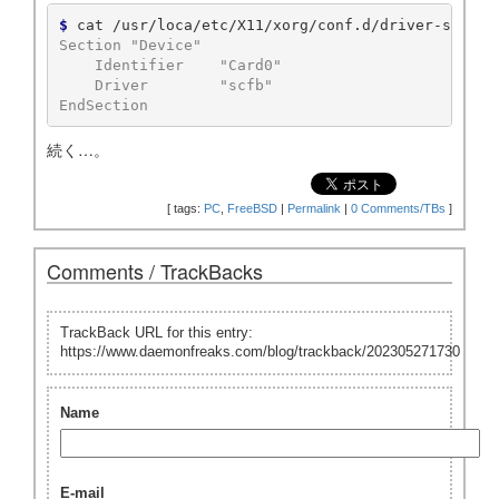
$ 
cat
/usr/loca/etc/X11/xorg/conf.d/driver-scfb.c
Section "Device"

    Identifier    "Card0"

    Driver        "scfb"

EndSection
続く…。
[
tags:
PC
,
FreeBSD
|
Permalink
|
0 Comments/TBs
]
Comments / TrackBacks
TrackBack URL for this entry:
https://www.daemonfreaks.com/blog/trackback/202305271730
Name
E-mail