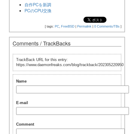
自作PCを新調
PCのCPU交換
[
tags:
PC
,
FreeBSD
|
Permalink
|
0 Comments/TBs
]
Comments / TrackBacks
TrackBack URL for this entry:
https://www.daemonfreaks.com/blog/trackback/202305220950
Name
E-mail
Comment