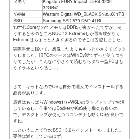
メモリ
Kingston FURY Impact DDR4-3200
32GBx2
NVMe
Western Digital WD_BLACK SN850X 1TB
SSD
Samsung SSD 870 QVO 4TBi
13世代CoreなのでメモリはDDR5が良かったですが、そ
うすると今のところNUC 13 Extremeしか選択肢がなく、
Extremeはちょっと大きすぎるのでそこは妥協しました。
実際手元に届いて、想像したよりももっと小さくてビック
リしました。旧PCのケースはWINDy製でずっと使うつも
りでしたが、こんなに小さくて済むならタワー型PCはも
うイラネという感じ…。
さて、キットなのでOSも自分で選んでインストールする
必要があります。
最近はもっぱらWindows11(+WSL)のラップトップで生活
しているし、仕事ではDockerやK8S使う機会も多いの
で、デスクトップが使えつつコンテナも動くOSが良いで
すね。
…ということでFreeBSD 13.2をインストールしました。
要件は満たしているはず。