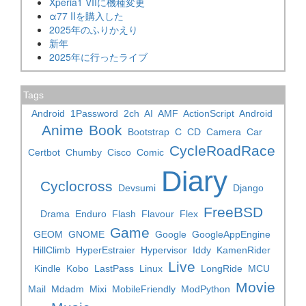
Xperia1 VIIに機種変更
α77 IIを購入した
2025年のふりかえり
新年
2025年に行ったライブ
Tags
Android
1Password
2ch
AI
AMF
ActionScript
Android
Anime
Book
Bootstrap
C
CD
Camera
Car
CycleRoadRace
Certbot
Chumby
Cisco
Comic
Diary
Cyclocross
Devsumi
Django
FreeBSD
Drama
Enduro
Flash
Flavour
Flex
Game
GEOM
GNOME
Google
GoogleAppEngine
HillClimb
HyperEstraier
Hypervisor
Iddy
KamenRider
Live
Kindle
Kobo
LastPass
Linux
LongRide
MCU
Movie
Mail
Mdadm
Mixi
MobileFriendly
ModPython