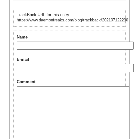
TrackBack URL for this entry:
https://www.daemonfreaks.com/blog/trackback/202107122230
Name
E-mail
Comment