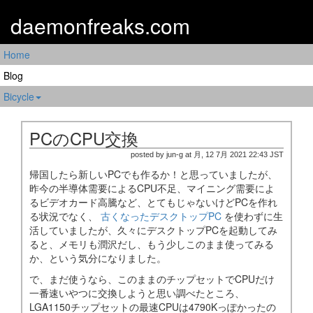
daemonfreaks.com
Home
Blog
Bicycle
PCのCPU交換
posted by jun-g at 月, 12 7月 2021 22:43 JST
帰国したら新しいPCでも作るか！と思っていましたが、
昨今の半導体需要によるCPU不足、マイニング需要によ
るビデオカード高騰など、とてもじゃないけどPCを作れ
る状況でなく、
古くなったデスクトップPC
を使わずに生
活していましたが、久々にデスクトップPCを起動してみ
ると、メモリも潤沢だし、もう少しこのまま使ってみる
か、という気分になりました。
で、まだ使うなら、このままのチップセットでCPUだけ
一番速いやつに交換しようと思い調べたところ、
LGA1150チップセットの最速CPUは4790Kっぽかったの