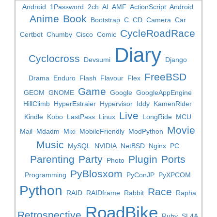
Android
1Password
2ch
AI
AMF
ActionScript
Android
Anime
Book
Bootstrap
C
CD
Camera
Car
CycleRoadRace
Certbot
Chumby
Cisco
Comic
Diary
Cyclocross
Devsumi
Django
FreeBSD
Drama
Enduro
Flash
Flavour
Flex
Game
GEOM
GNOME
Google
GoogleAppEngine
HillClimb
HyperEstraier
Hypervisor
Iddy
KamenRider
Live
Kindle
Kobo
LastPass
Linux
LongRide
MCU
Movie
Mail
Mdadm
Mixi
MobileFriendly
ModPython
Music
MySQL
NVIDIA
NetBSD
Nginx
PC
Parenting
Party
Plugin
Ports
Photo
PyBlosxom
Programming
PyConJP
PyXPCOM
Python
Race
RAID
RAIDframe
Rabbit
Rapha
RoadBike
Retrospective
Ruby
SL4A