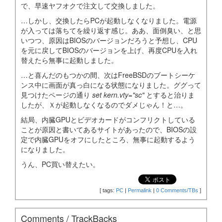
で、早速ヤフオクで注文して交換しました。
…しかし、交換したらPCが起動しなくなりました。電源
が入っては落ちてを繰り返す感じ。ああ、面倒臭い、と思
いつつ、原因はBIOSのバージョンだろうと予想し、CPU
を元に戻してBIOSのバージョンを上げ、再度CPUを入れ
替えたら無事に起動しました。
…と喜んだのもつかの間、次はFreeBSDのブートシーケ
ンス中に画面が真っ白になる状態になりました。ググって
見つけたページの通り
set kern.vty="sc"
とすると治りま
したが、Ｘが起動しなくなるのでダメじゃん！と…。
結局、内臓GPUとビデオカードがコンフリクトしている
ことが原因と書いてあるサイトがあったので、BIOSの設
定で内臓GPUをオフにしたところ、無事に起動するよう
になりました。
うん、PC買い替えたい。
[
tags:
PC
|
Permalink
|
0 Comments/TBs
]
Comments / TrackBacks