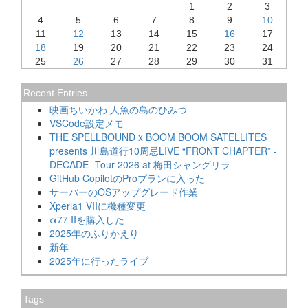
1
2
3
4
5
6
7
8
9
10
11
12
13
14
15
16
17
18
19
20
21
22
23
24
25
26
27
28
29
30
31
Recent Entries
映画ちいかわ 人魚の島のひみつ
VSCode設定メモ
THE SPELLBOUND x BOOM BOOM SATELLITES
presents 川島道行10周忌LIVE “FRONT CHAPTER” -
DECADE- Tour 2026 at 梅田シャングリラ
GitHub CopilotのProプランに入った
サーバーのOSアップグレード作業
Xperia1 VIIに機種変更
α77 IIを購入した
2025年のふりかえり
新年
2025年に行ったライブ
Tags