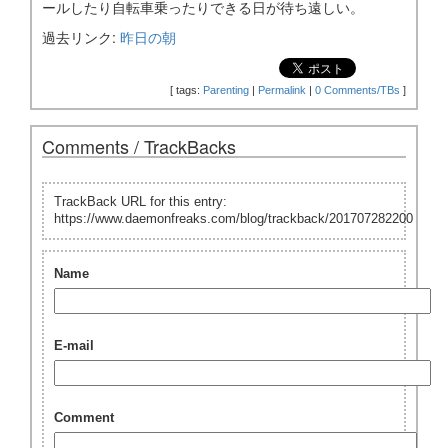
ールしたり自転車乗ったりできる日が待ち遠しい。
過去リンク:
昨日の朝
[
tags:
Parenting
|
Permalink
|
0 Comments/TBs
]
Comments / TrackBacks
TrackBack URL for this entry:
https://www.daemonfreaks.com/blog/trackback/201707282200
Name
E-mail
Comment