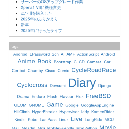
サーバーのOSアップグレード作業
Xperia1 VIIに機種変更
α77 IIを購入した
2025年のふりかえり
新年
2025年に行ったライブ
Tags
Android
1Password
2ch
AI
AMF
ActionScript
Android
Anime
Book
Bootstrap
C
CD
Camera
Car
CycleRoadRace
Certbot
Chumby
Cisco
Comic
Diary
Cyclocross
Devsumi
Django
FreeBSD
Drama
Enduro
Flash
Flavour
Flex
Game
GEOM
GNOME
Google
GoogleAppEngine
HillClimb
HyperEstraier
Hypervisor
Iddy
KamenRider
Live
Kindle
Kobo
LastPass
Linux
LongRide
MCU
Movie
Mail
Mdadm
Mixi
MobileFriendly
ModPython