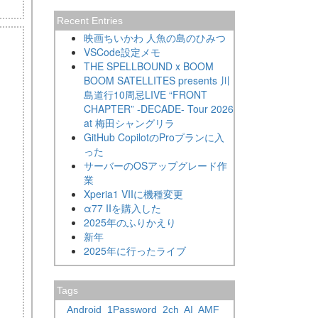
Recent Entries
映画ちいかわ 人魚の島のひみつ
VSCode設定メモ
THE SPELLBOUND x BOOM
BOOM SATELLITES presents 川
島道行10周忌LIVE “FRONT
CHAPTER” -DECADE- Tour 2026
at 梅田シャングリラ
GitHub CopilotのProプランに入
った
サーバーのOSアップグレード作
業
Xperia1 VIIに機種変更
α77 IIを購入した
2025年のふりかえり
新年
2025年に行ったライブ
Tags
Android
1Password
2ch
AI
AMF