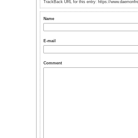
TrackBack URL for this entry: https://www.daemonf
Name
E-mail
Comment