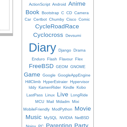
Anime
ActionScript
Android
Book
Bootstrap
C
CD
Camera
Car
Certbot
Chumby
Cisco
Comic
CycleRoadRace
Cyclocross
Devsumi
Diary
Django
Drama
Enduro
Flash
Flavour
Flex
FreeBSD
GEOM
GNOME
Game
Google
GoogleAppEngine
HillClimb
HyperEstraier
Hypervisor
Iddy
KamenRider
Kindle
Kobo
Live
LastPass
Linux
LongRide
MCU
Mail
Mdadm
Mixi
Movie
MobileFriendly
ModPython
Music
MySQL
NVIDIA
NetBSD
Parenting
Party
Nginx
PC