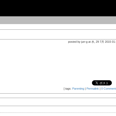
posted by jun-g at 水, 29 7月 2015 01
[
tags:
Parenting
|
Permalink
|
0 Comment