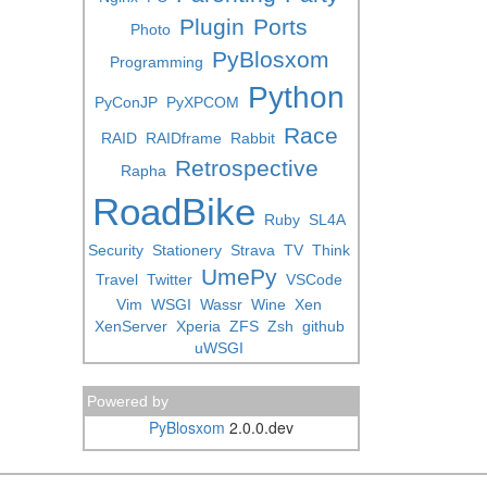
Plugin
Ports
Photo
PyBlosxom
Programming
Python
PyConJP
PyXPCOM
Race
RAID
RAIDframe
Rabbit
Retrospective
Rapha
RoadBike
Ruby
SL4A
Security
Stationery
Strava
TV
Think
UmePy
Travel
Twitter
VSCode
Vim
WSGI
Wassr
Wine
Xen
XenServer
Xperia
ZFS
Zsh
github
uWSGI
Powered by
PyBlosxom
2.0.0.dev