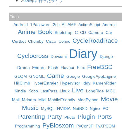
2025年に行ったライブ
Tags
Android
1Password
2ch
AI
AMF
ActionScript
Android
Anime
Book
Bootstrap
C
CD
Camera
Car
CycleRoadRace
Certbot
Chumby
Cisco
Comic
Diary
Cyclocross
Devsumi
Django
FreeBSD
Drama
Enduro
Flash
Flavour
Flex
Game
GEOM
GNOME
Google
GoogleAppEngine
HillClimb
HyperEstraier
Hypervisor
Iddy
KamenRider
Live
Kindle
Kobo
LastPass
Linux
LongRide
MCU
Movie
Mail
Mdadm
Mixi
MobileFriendly
ModPython
Music
MySQL
NVIDIA
NetBSD
Nginx
PC
Parenting
Party
Plugin
Ports
Photo
PyBlosxom
Programming
PyConJP
PyXPCOM