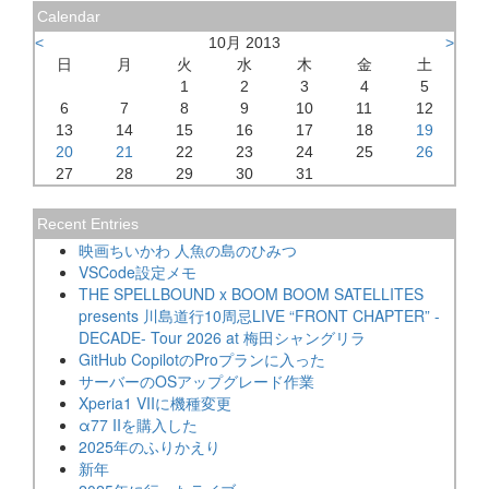
Calendar
<
10月 2013
>
日
月
火
水
木
金
土
1
2
3
4
5
6
7
8
9
10
11
12
13
14
15
16
17
18
19
20
21
22
23
24
25
26
27
28
29
30
31
Recent Entries
映画ちいかわ 人魚の島のひみつ
VSCode設定メモ
THE SPELLBOUND x BOOM BOOM SATELLITES
presents 川島道行10周忌LIVE “FRONT CHAPTER” -
DECADE- Tour 2026 at 梅田シャングリラ
GitHub CopilotのProプランに入った
サーバーのOSアップグレード作業
Xperia1 VIIに機種変更
α77 IIを購入した
2025年のふりかえり
新年