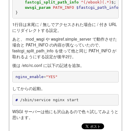
fastcgi_split_path_info
^(/ebook)(.*)
$
;
uwsgi_param
PATH_INFO
$fastcgi_path_info
;
}
1行目は末尾に / 無しでアクセスされた場合に / 付き URL
にリダイレクトする設定。
あと、 mod_wsgi や wsgiref.simple_server で動作させた
場合と PATH_INFO の内容が異なっていたので、
fastcgi_split_path_info を使って他と同じ PATH_INFO が
取れるようにする設定が後半2行。
後は /etc/rc.conf に以下の記述を追加。
nginx_enable
=
"YES"
してからの起動。
# 
/sbin/service
nginx
WSGI サーバーは他にも沢山あるので色々試してみようと
思います。