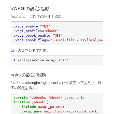
uWSGIの設定/起動
/etc/rc.conf に以下の記述を追加。
uwsgi_enable
=
"YES"
uwsgi_profiles
=
"ebook"
uwsgi_ebook_enable
=
"YES"
uwsgi_ebook_flags
=
"--wsgi-file /usr/local/www/ebo
以下のコマンドで起動。
# 
/sbin/service
uwsgi
nginxの設定/起動
/usr/local/etc/nginx/nginx.conf の / の設定の下あたりに以
下の設定を追加。
rewrite
^/ebook
$
/ebook/
permanent
;
location
/ebook
{
include
uwsgi_params
;
uwsgi_pass
unix:/tmp/uwsgi-ebook.sock
;