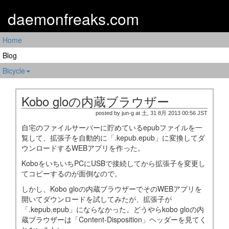
daemonfreaks.com
Home
Blog
Bicycle
Kobo gloの内蔵ブラウザー
posted by jun-g at 土, 31 8月 2013 00:56 JST
自宅のファイルサーバーに貯めているepubファイルを一
覧して、拡張子を自動的に「.kepub.epub」に変換してダ
ウンロードするWEBアプリを作った。
KoboをいちいちPCにUSBで接続してから拡張子を変更し
てコピーするのが面倒なので。
しかし、Kobo gloの内蔵ブラウザーでそのWEBアプリを
開いてダウンロードを試してみたが、拡張子が
「.kepub.epub」にならなかった。どうやらkobo gloの内
蔵ブラウザーは「Content-Disposition」ヘッダーを見てく