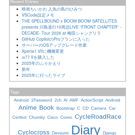
Recent Entries
映画ちいかわ 人魚の島のひみつ
VSCode設定メモ
THE SPELLBOUND x BOOM BOOM SATELLITES
presents 川島道行10周忌LIVE “FRONT CHAPTER” -
DECADE- Tour 2026 at 梅田シャングリラ
GitHub CopilotのProプランに入った
サーバーのOSアップグレード作業
Xperia1 VIIに機種変更
α77 IIを購入した
2025年のふりかえり
新年
2025年に行ったライブ
Tags
Android
1Password
2ch
AI
AMF
ActionScript
Android
Anime
Book
Bootstrap
C
CD
Camera
Car
CycleRoadRace
Certbot
Chumby
Cisco
Comic
Diary
Cyclocross
Devsumi
Django