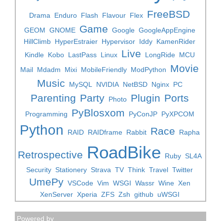
FreeBSD
Drama
Enduro
Flash
Flavour
Flex
Game
GEOM
GNOME
Google
GoogleAppEngine
HillClimb
HyperEstraier
Hypervisor
Iddy
KamenRider
Live
Kindle
Kobo
LastPass
Linux
LongRide
MCU
Movie
Mail
Mdadm
Mixi
MobileFriendly
ModPython
Music
MySQL
NVIDIA
NetBSD
Nginx
PC
Parenting
Party
Plugin
Ports
Photo
PyBlosxom
Programming
PyConJP
PyXPCOM
Python
Race
RAID
RAIDframe
Rabbit
Rapha
RoadBike
Retrospective
Ruby
SL4A
Security
Stationery
Strava
TV
Think
Travel
Twitter
UmePy
VSCode
Vim
WSGI
Wassr
Wine
Xen
XenServer
Xperia
ZFS
Zsh
github
uWSGI
Powered by