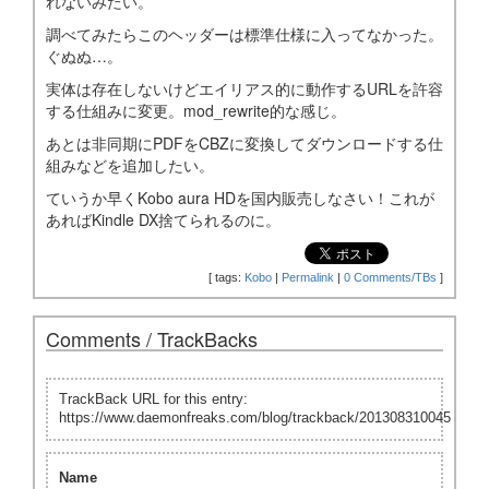
れないみたい。
調べてみたらこのヘッダーは標準仕様に入ってなかった。
ぐぬぬ…。
実体は存在しないけどエイリアス的に動作するURLを許容
する仕組みに変更。mod_rewrite的な感じ。
あとは非同期にPDFをCBZに変換してダウンロードする仕
組みなどを追加したい。
ていうか早くKobo aura HDを国内販売しなさい！これが
あればKindle DX捨てられるのに。
[
tags:
Kobo
|
Permalink
|
0 Comments/TBs
]
Comments / TrackBacks
TrackBack URL for this entry:
https://www.daemonfreaks.com/blog/trackback/201308310045
Name