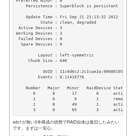
Preferred Minor : 0

    Persistence : Superblock is persistent

    Update Time : Fri Sep 21 21:13:32 2012

          State : clean, degraded

 Active Devices : 3

Working Devices : 3

 Failed Devices : 0

  Spare Devices : 0

         Layout : left-symmetric

     Chunk Size : 64K

           UUID : 11c0d6c2:2c1cae2a:99080105:010c0
         Events : 0.11416776

    Number   Major   Minor   RaidDevice State

       0       8       17        0      active syn
       1       0        0        1      removed

       2       8       49        2      active syn
sdc1が無い3本構成の状態でRAID自体は復旧したみたい
です。まずは一安心。