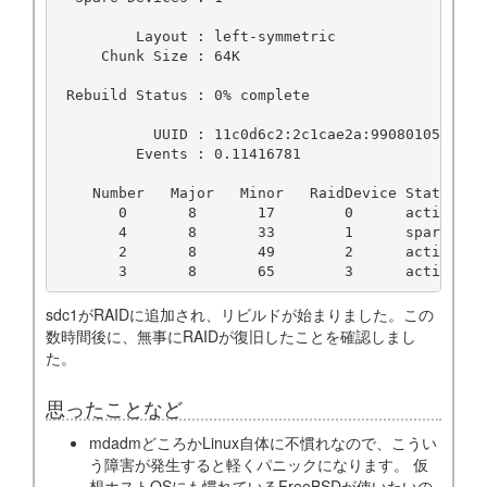
         Layout : left-symmetric

     Chunk Size : 64K

 Rebuild Status : 0% complete

           UUID : 11c0d6c2:2c1cae2a:99080105:010c0
         Events : 0.11416781

    Number   Major   Minor   RaidDevice State

       0       8       17        0      active syn
       4       8       33        1      spare rebu
       2       8       49        2      active syn
sdc1がRAIDに追加され、リビルドが始まりました。この
数時間後に、無事にRAIDが復旧したことを確認しまし
た。
思ったことなど
mdadmどころかLinux自体に不慣れなので、こうい
う障害が発生すると軽くパニックになります。 仮
想ホストOSにも慣れているFreeBSDが使いたいの