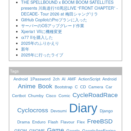
THE SPELLBOUND x BOOM BOOM SATELLITES
presents 川島道行10周忌LIVE “FRONT CHAPTER” -
DECADE- Tour 2026 at 梅田シャングリラ
GitHub CopilotのProプランに入った
サーバーのOSアップグレード作業
Xperia1 VIIに機種変更
α77 IIを購入した
2025年のふりかえり
新年
2025年に行ったライブ
Tags
Android
1Password
2ch
AI
AMF
ActionScript
Android
Anime
Book
Bootstrap
C
CD
Camera
Car
CycleRoadRace
Certbot
Chumby
Cisco
Comic
Diary
Cyclocross
Devsumi
Django
FreeBSD
Drama
Enduro
Flash
Flavour
Flex
Game
GEOM
GNOME
Google
GoogleAppEngine