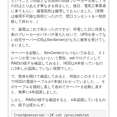
ということで問題となる箇所の回路ブレーカーを探してそ
の日はとりあえず事なきを得ました。後日、電気工事業者
に来てもらい、漏電箇所は修理してもらいました。(実際
は修理不可能な箇所だったので、壁口コンセントを一箇所
殺して終わり。)
で、漏電はこれで良かったのですが、停電した日に何度も
家のブレーカーがバチバチ落ちたせいで、UPSを使ってな
い自宅サーバー(OSはXenServer)がもろに被害を受けてし
まいました。
サーバーを起動し、XenCenterからつないでみると、スト
レージが見つからないという警告。sshでログインして
RAIDの様子を確認してみると、HDDは4本使っているの
に3本しか認識していない状態でした。
で、筐体を開けて確認してみると、何故かこのタイミング
でHDDの電源ケーブルが1本抜けかかっていました…。そ
のケーブルを接続し直して改めてサーバーを起動し直す
と、無事に4本認識しました。
しかし、RAIDの様子を確認すると、4本認識しているもの
の、様子は変わらず。
[root@xenserver ~]# cat /proc/mdstat
