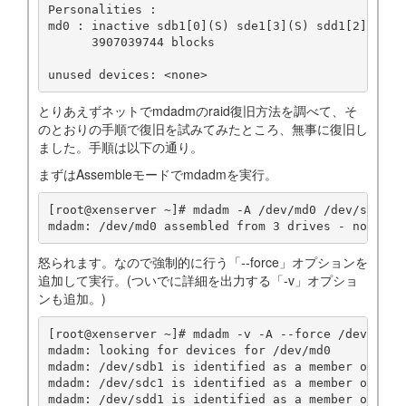
Personalities :

md0 : inactive sdb1[0](S) sde1[3](S) sdd1[2](S) sd
      3907039744 blocks

とりあえずネットでmdadmのraid復旧方法を調べて、そ
のとおりの手順で復旧を試みてみたところ、無事に復旧し
ました。手順は以下の通り。
まずはAssembleモードでmdadmを実行。
[root@xenserver ~]# mdadm -A /dev/md0 /dev/sd[bcde
怒られます。なので強制的に行う「--force」オプションを
追加して実行。(ついでに詳細を出力する「-v」オプショ
ンも追加。)
[root@xenserver ~]# mdadm -v -A --force /dev/md0 /
mdadm: looking for devices for /dev/md0

mdadm: /dev/sdb1 is identified as a member of /dev
mdadm: /dev/sdc1 is identified as a member of /dev
mdadm: /dev/sdd1 is identified as a member of /dev