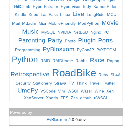
HillClimb
HyperEstraier
Hypervisor
Iddy
KamenRider
Live
Kindle
Kobo
LastPass
Linux
LongRide
MCU
Movie
Mail
Mdadm
Mixi
MobileFriendly
ModPython
Music
MySQL
NVIDIA
NetBSD
Nginx
PC
Parenting
Party
Plugin
Ports
Photo
PyBlosxom
Programming
PyConJP
PyXPCOM
Python
Race
RAID
RAIDframe
Rabbit
Rapha
RoadBike
Retrospective
Ruby
SL4A
Security
Stationery
Strava
TV
Think
Travel
Twitter
UmePy
VSCode
Vim
WSGI
Wassr
Wine
Xen
XenServer
Xperia
ZFS
Zsh
github
uWSGI
Powered by
PyBlosxom
2.0.0.dev