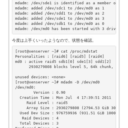
mdadm: /dev/sde1 is identified as a member of /dev
mdadm: added /dev/sdc1 to /dev/md0 as 1

mdadm: added /dev/sdd1 to /dev/md0 as 2

mdadm: added /dev/sde1 to /dev/md0 as 3

mdadm: added /dev/sdb1 to /dev/md0 as 0

今度は上手くいったようなので、状態を確認。
[root@xenserver ~]# cat /proc/mdstat

Personalities : [raid6] [raid5] [raid4]

md0 : active raid5 sdb1[0] sde1[3] sdd1[2]

      2930279808 blocks level 5, 64k chunk, algori
unused devices: <none>

[root@xenserver ~]# mdadm -D /dev/md0

/dev/md0:

        Version : 0.90

  Creation Time : Mon Jul  4 17:39:51 2011

     Raid Level : raid5

     Array Size : 2930279808 (2794.53 GiB 3000.61 
  Used Dev Size : 976759936 (931.51 GiB 1000.20 GB
   Raid Devices : 4

  Total Devices : 3
