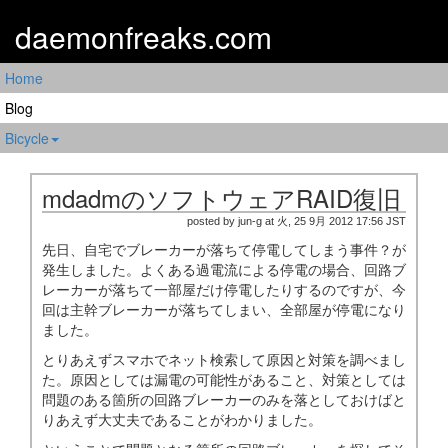
daemonfreaks.com
Home
Blog
Bicycle
mdadmのソフトウェアRAID復旧
posted by jun-g at 火, 25 9月 2012 17:56 JST
先日、自宅でブレーカーが落ちて停電してしまう事件？が
発生しました。よくある過電流による停電の場合、回路ブ
レーカーが落ちて一部屋だけ停電したりするのですが、今
回は主幹ブレーカーが落ちてしまい、全部屋が停電になり
ました。
とりあえずスマホでネット検索して原因と対策を調べまし
た。原因としては漏電の可能性があること、対策としては
問題のある箇所の回路ブレーカーのみを落としておけばと
りあえず大丈夫であることがわかりました。