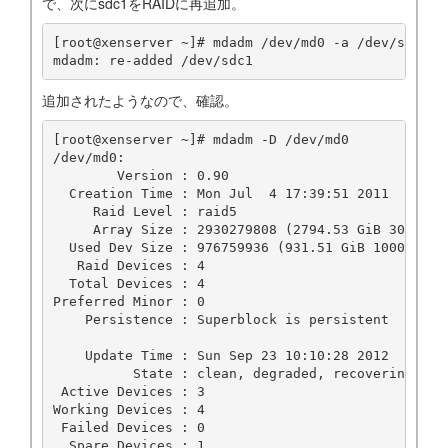
で、次にsdc1をRAIDに再追加。
[root@xenserver ~]# mdadm /dev/md0 -a /dev/sdc1

追加されたようなので、確認。
[root@xenserver ~]# mdadm -D /dev/md0

/dev/md0:

        Version : 0.90

  Creation Time : Mon Jul  4 17:39:51 2011

     Raid Level : raid5

     Array Size : 2930279808 (2794.53 GiB 3000.61 
  Used Dev Size : 976759936 (931.51 GiB 1000.20 GB
   Raid Devices : 4

  Total Devices : 4

Preferred Minor : 0

    Persistence : Superblock is persistent

    Update Time : Sun Sep 23 10:10:28 2012

          State : clean, degraded, recovering

 Active Devices : 3

Working Devices : 4

 Failed Devices : 0

  Spare Devices : 1
