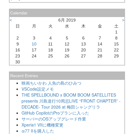
Calendar
<
6月 2019
>
日
月
火
水
木
金
土
1
2
3
4
5
6
7
8
9
10
11
12
13
14
15
16
17
18
19
20
21
22
23
24
25
26
27
28
29
30
Recent Entries
映画ちいかわ 人魚の島のひみつ
VSCode設定メモ
THE SPELLBOUND x BOOM BOOM SATELLITES
presents 川島道行10周忌LIVE “FRONT CHAPTER” -
DECADE- Tour 2026 at 梅田シャングリラ
GitHub CopilotのProプランに入った
サーバーのOSアップグレード作業
Xperia1 VIIに機種変更
α77 IIを購入した