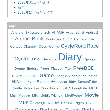
2025年のふりかえり
新年
2025年に行ったライブ
Tags
Android
1Password
2ch
AI
AMF
ActionScript
Android
Anime
Book
Bootstrap
C
CD
Camera
Car
CycleRoadRace
Certbot
Chumby
Cisco
Comic
Diary
Cyclocross
Devsumi
Django
FreeBSD
Drama
Enduro
Flash
Flavour
Flex
Game
GEOM
GNOME
Google
GoogleAppEngine
HillClimb
HyperEstraier
Hypervisor
Iddy
KamenRider
Live
Kindle
Kobo
LastPass
Linux
LongRide
MCU
Movie
Mail
Mdadm
Mixi
MobileFriendly
ModPython
Music
MySQL
NVIDIA
NetBSD
Nginx
PC
Parenting
Party
Plugin
Ports