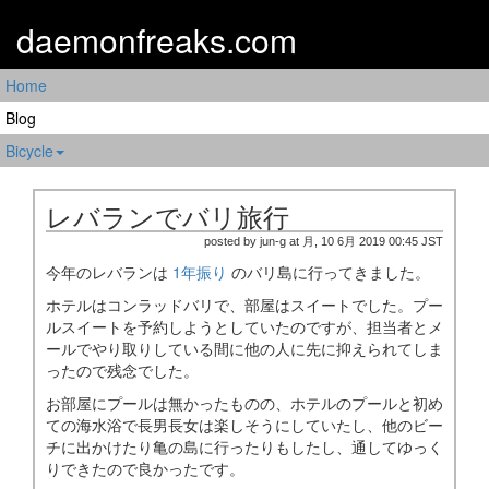
daemonfreaks.com
Home
Blog
Bicycle
レバランでバリ旅行
posted by jun-g at 月, 10 6月 2019 00:45 JST
今年のレバランは
1年振り
のバリ島に行ってきました。
ホテルはコンラッドバリで、部屋はスイートでした。プー
ルスイートを予約しようとしていたのですが、担当者とメ
ールでやり取りしている間に他の人に先に抑えられてしま
ったので残念でした。
お部屋にプールは無かったものの、ホテルのプールと初め
ての海水浴で長男長女は楽しそうにしていたし、他のビー
チに出かけたり亀の島に行ったりもしたし、通してゆっく
りできたので良かったです。