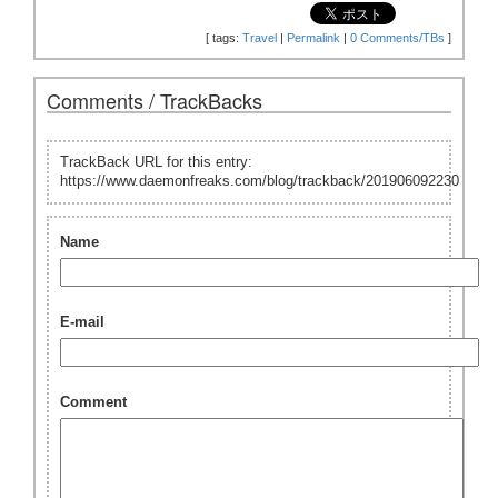
[
tags:
Travel
|
Permalink
|
0 Comments/TBs
]
Comments / TrackBacks
TrackBack URL for this entry:
https://www.daemonfreaks.com/blog/trackback/201906092230
Name
E-mail
Comment