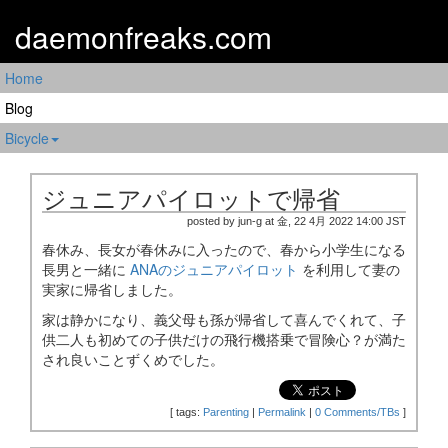
daemonfreaks.com
Home
Blog
Bicycle
ジュニアパイロットで帰省
posted by jun-g at 金, 22 4月 2022 14:00 JST
春休み、長女が春休みに入ったので、春から小学生になる
長男と一緒に
ANAのジュニアパイロット
を利用して妻の
実家に帰省しました。
家は静かになり、義父母も孫が帰省して喜んでくれて、子
供二人も初めての子供だけの飛行機搭乗で冒険心？が満た
され良いことずくめでした。
[
tags:
Parenting
|
Permalink
|
0 Comments/TBs
]