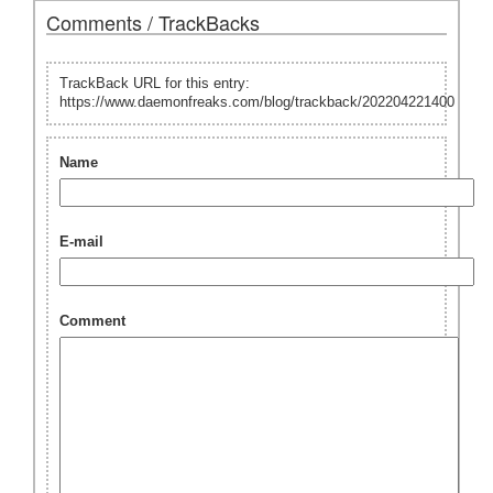
Comments / TrackBacks
TrackBack URL for this entry:
https://www.daemonfreaks.com/blog/trackback/202204221400
Name
E-mail
Comment