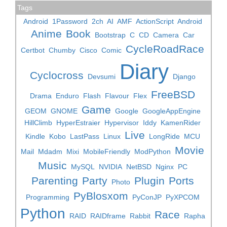
Tags
Android
1Password
2ch
AI
AMF
ActionScript
Android
Anime
Book
Bootstrap
C
CD
Camera
Car
CycleRoadRace
Certbot
Chumby
Cisco
Comic
Diary
Cyclocross
Devsumi
Django
FreeBSD
Drama
Enduro
Flash
Flavour
Flex
Game
GEOM
GNOME
Google
GoogleAppEngine
HillClimb
HyperEstraier
Hypervisor
Iddy
KamenRider
Live
Kindle
Kobo
LastPass
Linux
LongRide
MCU
Movie
Mail
Mdadm
Mixi
MobileFriendly
ModPython
Music
MySQL
NVIDIA
NetBSD
Nginx
PC
Parenting
Party
Plugin
Ports
Photo
PyBlosxom
Programming
PyConJP
PyXPCOM
Python
Race
RAID
RAIDframe
Rabbit
Rapha