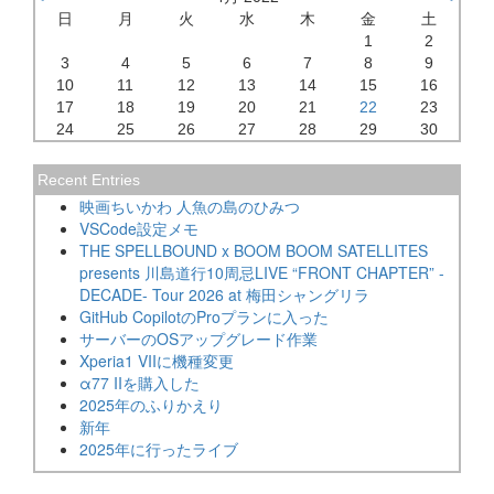
日
月
火
水
木
金
土
1
2
3
4
5
6
7
8
9
10
11
12
13
14
15
16
17
18
19
20
21
22
23
24
25
26
27
28
29
30
Recent Entries
映画ちいかわ 人魚の島のひみつ
VSCode設定メモ
THE SPELLBOUND x BOOM BOOM SATELLITES
presents 川島道行10周忌LIVE “FRONT CHAPTER” -
DECADE- Tour 2026 at 梅田シャングリラ
GitHub CopilotのProプランに入った
サーバーのOSアップグレード作業
Xperia1 VIIに機種変更
α77 IIを購入した
2025年のふりかえり
新年
2025年に行ったライブ