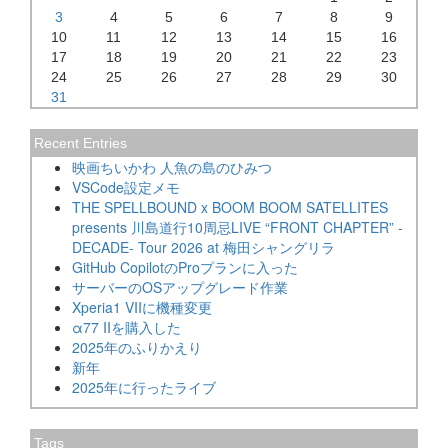
3
4
5
6
7
8
9
10
11
12
13
14
15
16
17
18
19
20
21
22
23
24
25
26
27
28
29
30
31
Recent Entries
映画ちいかわ 人魚の島のひみつ
VSCode設定メモ
THE SPELLBOUND x BOOM BOOM SATELLITES
presents 川島道行10周忌LIVE “FRONT CHAPTER” -
DECADE- Tour 2026 at 梅田シャングリラ
GitHub CopilotのProプランに入った
サーバーのOSアップグレード作業
Xperia1 VIIに機種変更
α77 IIを購入した
2025年のふりかえり
新年
2025年に行ったライブ
Tags