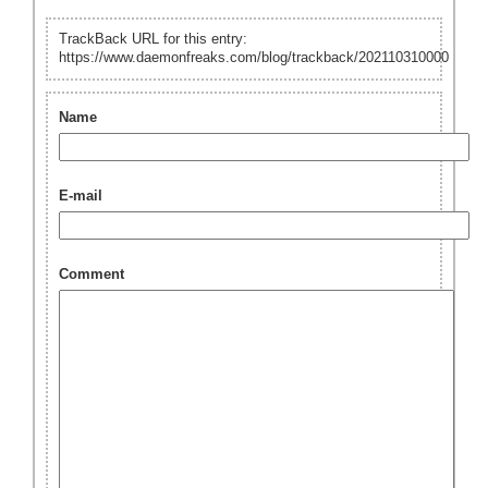
TrackBack URL for this entry:
https://www.daemonfreaks.com/blog/trackback/202110310000
Name
E-mail
Comment