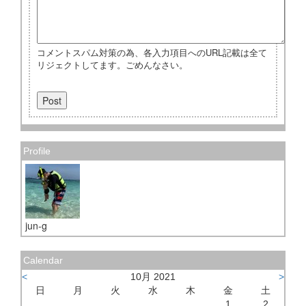
コメントスパム対策の為、各入力項目へのURL記載は全て
リジェクトしてます。ごめんなさい。
Profile
jun-g
Calendar
<
10月 2021
>
日
月
火
水
木
金
土
1
2