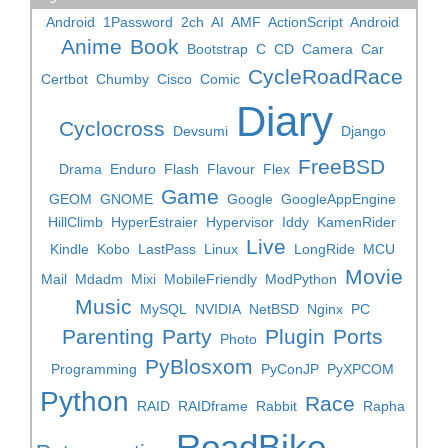
Android
1Password
2ch
AI
AMF
ActionScript
Android
Anime
Book
Bootstrap
C
CD
Camera
Car
CycleRoadRace
Certbot
Chumby
Cisco
Comic
Diary
Cyclocross
Devsumi
Django
FreeBSD
Drama
Enduro
Flash
Flavour
Flex
Game
GEOM
GNOME
Google
GoogleAppEngine
HillClimb
HyperEstraier
Hypervisor
Iddy
KamenRider
Live
Kindle
Kobo
LastPass
Linux
LongRide
MCU
Movie
Mail
Mdadm
Mixi
MobileFriendly
ModPython
Music
MySQL
NVIDIA
NetBSD
Nginx
PC
Parenting
Party
Plugin
Ports
Photo
PyBlosxom
Programming
PyConJP
PyXPCOM
Python
Race
RAID
RAIDframe
Rabbit
Rapha
RoadBike