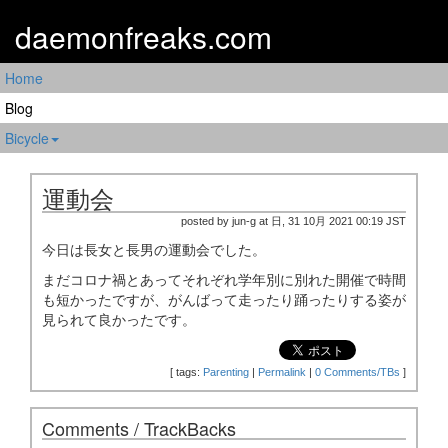
daemonfreaks.com
Home
Blog
Bicycle
運動会
posted by jun-g at 日, 31 10月 2021 00:19 JST
今日は長女と長男の運動会でした。
まだコロナ禍とあってそれぞれ学年別に別れた開催で時間
も短かったですが、がんばって走ったり踊ったりする姿が
見られて良かったです。
[
tags:
Parenting
|
Permalink
|
0 Comments/TBs
]
Comments / TrackBacks