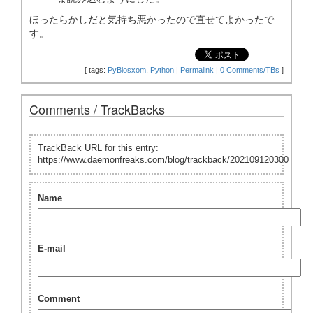
ほったらかしだと気持ち悪かったので直せてよかったで
す。
[
tags:
PyBlosxom
,
Python
|
Permalink
|
0 Comments/TBs
]
Comments / TrackBacks
TrackBack URL for this entry:
https://www.daemonfreaks.com/blog/trackback/202109120300
Name
E-mail
Comment