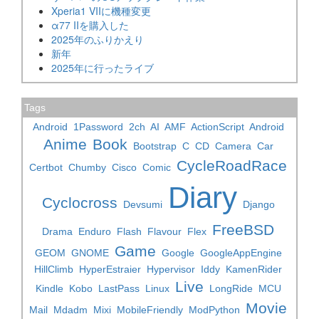
Xperia1 VIIに機種変更
α77 IIを購入した
2025年のふりかえり
新年
2025年に行ったライブ
Tags
Android
1Password
2ch
AI
AMF
ActionScript
Android
Anime
Book
Bootstrap
C
CD
Camera
Car
CycleRoadRace
Certbot
Chumby
Cisco
Comic
Diary
Cyclocross
Devsumi
Django
FreeBSD
Drama
Enduro
Flash
Flavour
Flex
Game
GEOM
GNOME
Google
GoogleAppEngine
HillClimb
HyperEstraier
Hypervisor
Iddy
KamenRider
Live
Kindle
Kobo
LastPass
Linux
LongRide
MCU
Movie
Mail
Mdadm
Mixi
MobileFriendly
ModPython