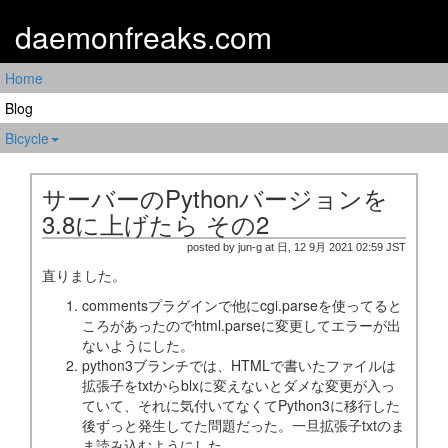
daemonfreaks.com
Home
Blog
Bicycle
サーバーのPythonバージョンを
3.8に上げたら その2
posted by jun-g at 日, 12 9月 2021 02:59 JST
直りました。
commentsプラグインで他にcgi.parseを使ってると
ころがあったのでhtml.parseに変更してエラーが出
ないようにした。
python3ブランチでは、HTMLで書いたファイルは
拡張子をtxtからblxに変えないとダメな変更が入っ
ていて、それに気付いてなくてPython3に移行した
後ずっと発生してた問題だった。一旦拡張子txtのま
ま読み込むようにした。