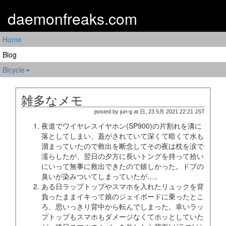
daemonfreaks.com
Home
Blog
Bicycle
雑多なメモ
posted by jun-g at 日, 23 5月 2021 22:21 JST
夜道でワイヤレスイヤホン(SP900)の片割れを溝に
落としてしまい、蓋がされていて深くて暗くて水も
溜まっていたので救出を断念してその夜は枕を涙で
濡らしたが、翌日の夕方に長いトングを持って拾い
にいって無事に救出できたので嬉しかった。ドブの
臭いが染みついてしまっていたが…。
ある日ラップトップやスマホを入れたリュックを背
負ったままイキって娘のジェイボードに乗ったとこ
ろ、思いっきり背中から転んでしまった。幸いラッ
プトップもスマホもダメージなくてホッとしていた