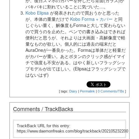
が、後日スマホのカバーを外したら背面(ガラス)が
バキバキに割れていることに気づいた…。
Kobo Elipsa
が発表されたので買おうかと思った
が、本体の重量だけで
Kobo Forma + カバー
と同
じぐらい重く、解像度もFormaと大して変わらない
ので買うのを止めた。ペンでの書き込みはできれば
便利だと思うが、それよりは大画面・高解像度で軽
量なものが欲しい。個人的には過去の端末だと
AuraOneが一番良かった。Formaは単体だと軽量だ
がカバーが重い。あとボタンのクリック感がイマイ
チで強度も不安がある。はやく新しいフラッグシッ
プモデルが出てほしい。(Elipsaはフラッグシップで
はないはず)
[
tags:
Diary
|
Permalink
|
0 Comments/TBs
]
Comments / TrackBacks
TrackBack URL for this entry:
https://www.daemonfreaks.com/blog/trackback/202105232200