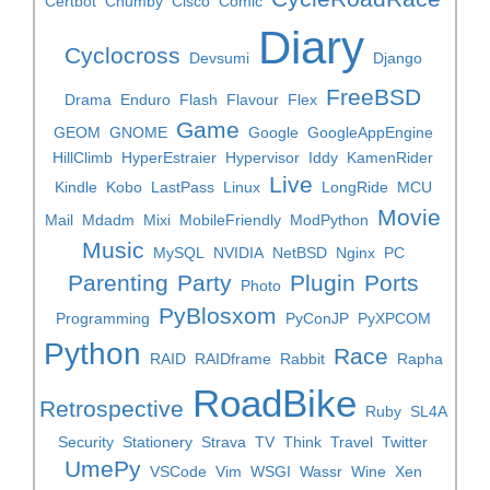
Certbot
Chumby
Cisco
Comic
Diary
Cyclocross
Devsumi
Django
FreeBSD
Drama
Enduro
Flash
Flavour
Flex
Game
GEOM
GNOME
Google
GoogleAppEngine
HillClimb
HyperEstraier
Hypervisor
Iddy
KamenRider
Live
Kindle
Kobo
LastPass
Linux
LongRide
MCU
Movie
Mail
Mdadm
Mixi
MobileFriendly
ModPython
Music
MySQL
NVIDIA
NetBSD
Nginx
PC
Parenting
Party
Plugin
Ports
Photo
PyBlosxom
Programming
PyConJP
PyXPCOM
Python
Race
RAID
RAIDframe
Rabbit
Rapha
RoadBike
Retrospective
Ruby
SL4A
Security
Stationery
Strava
TV
Think
Travel
Twitter
UmePy
VSCode
Vim
WSGI
Wassr
Wine
Xen