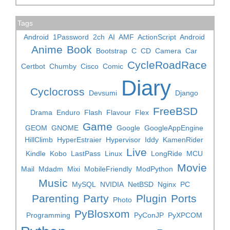
Tags
Android
1Password
2ch
AI
AMF
ActionScript
Android
Anime
Book
Bootstrap
C
CD
Camera
Car
CycleRoadRace
Certbot
Chumby
Cisco
Comic
Diary
Cyclocross
Devsumi
Django
FreeBSD
Drama
Enduro
Flash
Flavour
Flex
Game
GEOM
GNOME
Google
GoogleAppEngine
HillClimb
HyperEstraier
Hypervisor
Iddy
KamenRider
Live
Kindle
Kobo
LastPass
Linux
LongRide
MCU
Movie
Mail
Mdadm
Mixi
MobileFriendly
ModPython
Music
MySQL
NVIDIA
NetBSD
Nginx
PC
Parenting
Party
Plugin
Ports
Photo
PyBlosxom
Programming
PyConJP
PyXPCOM