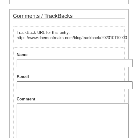
Comments / TrackBacks
TrackBack URL for this entry:
https://www.daemonfreaks.com/blog/trackback/202010110900
Name
E-mail
Comment