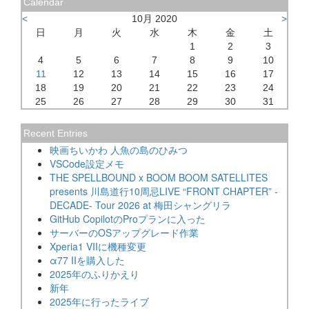
Calendar
<
10月 2020
>
日
月
火
水
木
金
土
1
2
3
4
5
6
7
8
9
10
11
12
13
14
15
16
17
18
19
20
21
22
23
24
25
26
27
28
29
30
31
Recent Entries
映画ちいかわ 人魚の島のひみつ
VSCode設定メモ
THE SPELLBOUND x BOOM BOOM SATELLITES
presents 川島道行10周忌LIVE “FRONT CHAPTER” -
DECADE- Tour 2026 at 梅田シャングリラ
GitHub CopilotのProプランに入った
サーバーのOSアップグレード作業
Xperia1 VIIに機種変更
α77 IIを購入した
2025年のふりかえり
新年
2025年に行ったライブ