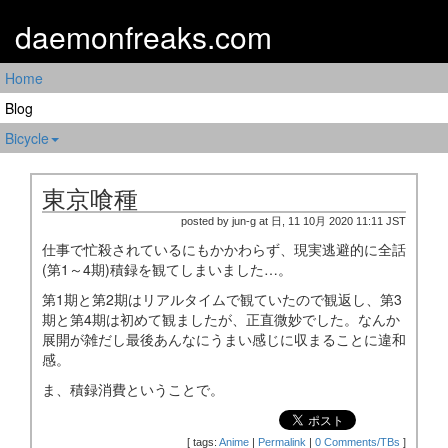
daemonfreaks.com
Home
Blog
Bicycle
東京喰種
posted by jun-g at 日, 11 10月 2020 11:11 JST
仕事で忙殺されているにもかかわらず、現実逃避的に全話
(第1～4期)積録を観てしまいました…。
第1期と第2期はリアルタイムで観ていたので観返し、第3
期と第4期は初めて観ましたが、正直微妙でした。なんか
展開が雑だし最後あんなにうまい感じに収まることに違和
感。
ま、積録消費ということで。
[
tags:
Anime
|
Permalink
|
0 Comments/TBs
]