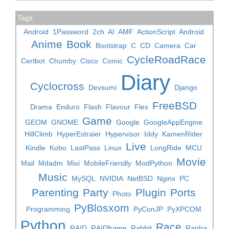
Tags
Android
1Password
2ch
AI
AMF
ActionScript
Android
Anime
Book
Bootstrap
C
CD
Camera
Car
CycleRoadRace
Certbot
Chumby
Cisco
Comic
Diary
Cyclocross
Devsumi
Django
FreeBSD
Drama
Enduro
Flash
Flavour
Flex
Game
GEOM
GNOME
Google
GoogleAppEngine
HillClimb
HyperEstraier
Hypervisor
Iddy
KamenRider
Live
Kindle
Kobo
LastPass
Linux
LongRide
MCU
Movie
Mail
Mdadm
Mixi
MobileFriendly
ModPython
Music
MySQL
NVIDIA
NetBSD
Nginx
PC
Parenting
Party
Plugin
Ports
Photo
PyBlosxom
Programming
PyConJP
PyXPCOM
Python
Race
RAID
RAIDframe
Rabbit
Rapha