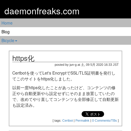
daemonfreaks.com
Home
Blog
Bicycle
https化
posted by jun-g at 土, 09 5月 2020 16:33 JST
Certbotを使ってLet's EncryptでSSL/TLS証明書を発行し
てこのサイトをhttps化しました。
以前一度https化したことがあったけど、コンテンツの修
正やら自動更新やら設定せずにそのまま放置していたの
で、改めてやり直してコンテンツも全部修正して自動更新
も設定済み。
[
tags:
Certbot
|
Permalink
|
0 Comments/TBs
]