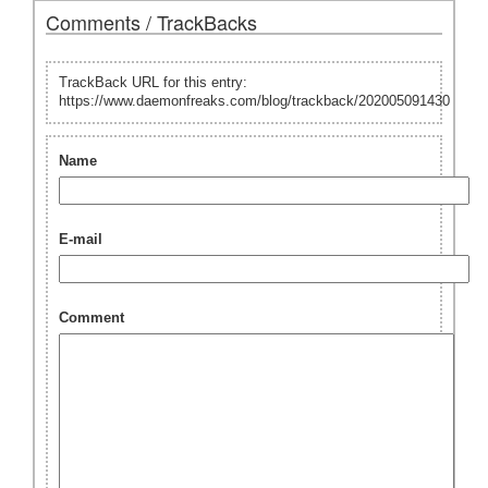
Comments / TrackBacks
TrackBack URL for this entry:
https://www.daemonfreaks.com/blog/trackback/202005091430
Name
E-mail
Comment