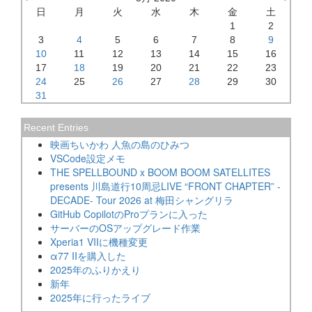
日
月
火
水
木
金
土
1
2
3
4
5
6
7
8
9
10
11
12
13
14
15
16
17
18
19
20
21
22
23
24
25
26
27
28
29
30
31
Recent Entries
映画ちいかわ 人魚の島のひみつ
VSCode設定メモ
THE SPELLBOUND x BOOM BOOM SATELLITES
presents 川島道行10周忌LIVE “FRONT CHAPTER” -
DECADE- Tour 2026 at 梅田シャングリラ
GitHub CopilotのProプランに入った
サーバーのOSアップグレード作業
Xperia1 VIIに機種変更
α77 IIを購入した
2025年のふりかえり
新年
2025年に行ったライブ