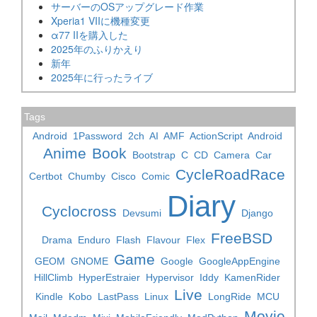
サーバーのOSアップグレード作業
Xperia1 VIIに機種変更
α77 IIを購入した
2025年のふりかえり
新年
2025年に行ったライブ
Tags
Android
1Password
2ch
AI
AMF
ActionScript
Android
Anime
Book
Bootstrap
C
CD
Camera
Car
CycleRoadRace
Certbot
Chumby
Cisco
Comic
Diary
Cyclocross
Devsumi
Django
FreeBSD
Drama
Enduro
Flash
Flavour
Flex
Game
GEOM
GNOME
Google
GoogleAppEngine
HillClimb
HyperEstraier
Hypervisor
Iddy
KamenRider
Live
Kindle
Kobo
LastPass
Linux
LongRide
MCU
Movie