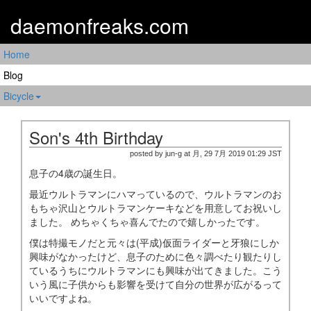
daemonfreaks.com
Home
Blog
Bicycle
Son's 4th Birthday
posted by jun-g at 月, 29 7月 2019 01:29 JST
息子の4歳の誕生日。
最近ウルトラマンにハマっているので、ウルトラマンのお
もちゃ沢山とウルトラマンケーキなどを用意してお祝いし
ました。 めちゃくちゃ喜んでたので嬉しかったです。
僕は特撮モノだと元々は(平成)仮面ライダーと牙狼にしか
興味がなかったけど、息子のために色々調べたり観たりし
ているうちにウルトラマンにも興味が出てきました。こう
いう風に子供からも影響を受けて自分の世界が広がるって
いいですよね。