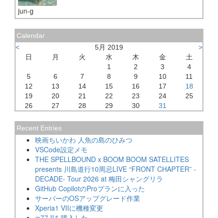
jun-g
Calendar
<
5月 2019
>
日
月
火
水
木
金
土
1
2
3
4
5
6
7
8
9
10
11
12
13
14
15
16
17
18
19
20
21
22
23
24
25
26
27
28
29
30
31
Recent Entries
映画ちいかわ 人魚の島のひみつ
VSCode設定メモ
THE SPELLBOUND x BOOM BOOM SATELLITES
presents 川島道行10周忌LIVE “FRONT CHAPTER” -
DECADE- Tour 2026 at 梅田シャングリラ
GitHub CopilotのProプランに入った
サーバーのOSアップグレード作業
Xperia1 VIIに機種変更
α77 IIを購入した