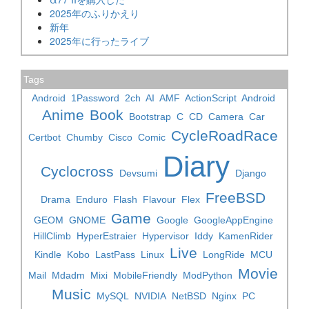
2025年のふりかえり
新年
2025年に行ったライブ
Tags
Android
1Password
2ch
AI
AMF
ActionScript
Android
Anime
Book
Bootstrap
C
CD
Camera
Car
CycleRoadRace
Certbot
Chumby
Cisco
Comic
Diary
Cyclocross
Devsumi
Django
FreeBSD
Drama
Enduro
Flash
Flavour
Flex
Game
GEOM
GNOME
Google
GoogleAppEngine
HillClimb
HyperEstraier
Hypervisor
Iddy
KamenRider
Live
Kindle
Kobo
LastPass
Linux
LongRide
MCU
Movie
Mail
Mdadm
Mixi
MobileFriendly
ModPython
Music
MySQL
NVIDIA
NetBSD
Nginx
PC