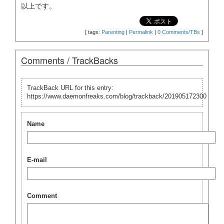
以上です。
[
tags:
Parenting
|
Permalink
|
0 Comments/TBs
]
Comments / TrackBacks
TrackBack URL for this entry:
https://www.daemonfreaks.com/blog/trackback/201905172300
Name
E-mail
Comment