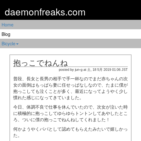
daemonfreaks.com
Home
Blog
Bicycle
抱っこでねんね
posted by jun-g at 土, 18 5月 2019 01:06 JST
普段、長女と長男の相手で手一杯なのでまだ赤ちゃんの次
女の面倒はもっぱら妻に任せっぱなしなので、たまに僕が
抱っこしても泣くことが多く、最近になってようやく少し
慣れた感じになってきていました。
今日、体調不良で仕事を休んでいたので、次女が泣いた時
に積極的に抱っこしてゆらゆらトントンしてあやしたとこ
ろ、ついに僕の抱っこでねんねしてくれました！
何かようやくパパとして認めてもらえたみたいで嬉しかっ
た。