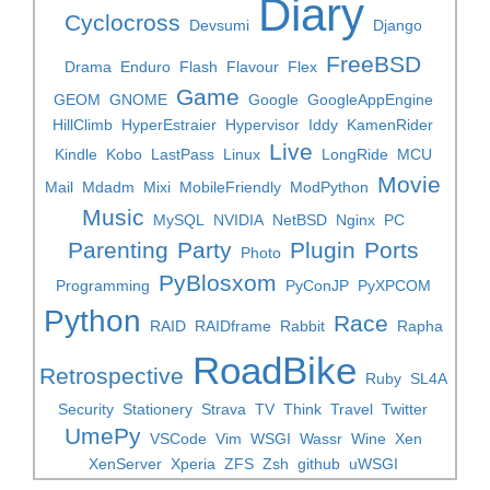
Diary
Cyclocross
Devsumi
Django
FreeBSD
Drama
Enduro
Flash
Flavour
Flex
Game
GEOM
GNOME
Google
GoogleAppEngine
HillClimb
HyperEstraier
Hypervisor
Iddy
KamenRider
Live
Kindle
Kobo
LastPass
Linux
LongRide
MCU
Movie
Mail
Mdadm
Mixi
MobileFriendly
ModPython
Music
MySQL
NVIDIA
NetBSD
Nginx
PC
Parenting
Party
Plugin
Ports
Photo
PyBlosxom
Programming
PyConJP
PyXPCOM
Python
Race
RAID
RAIDframe
Rabbit
Rapha
RoadBike
Retrospective
Ruby
SL4A
Security
Stationery
Strava
TV
Think
Travel
Twitter
UmePy
VSCode
Vim
WSGI
Wassr
Wine
Xen
XenServer
Xperia
ZFS
Zsh
github
uWSGI