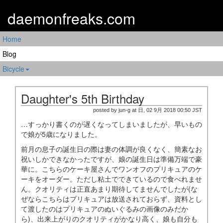
daemonfreaks.com
Home
Blog
Bicycle
Daughter's 5th Birthday
posted by jun-g at 日, 02 9月 2018 00:50 JST
…すっかり書くのが遅くなってしまいましたが、早いもの
で娘が5歳になりました。
前月の息子の誕生日の際は妻の体調が良くなく、簡素なお
祝いしかできなかったですが、娘の誕生日は準備万端で豪
華に。こちらのケーキ屋さんでワンオフのプリキュアのケ
ーキをオーダー。ただし粘土でできているので食べれませ
ん。クオリティは正直あまり期待してませんでしたが(な
ぜならこちらはプリキュアは放送されておらず、資料とし
て渡したのはプリキュアのぬいぐるみの画像のみだか
ら)、出来上がりのクオリティがかなり高く、娘も自分も