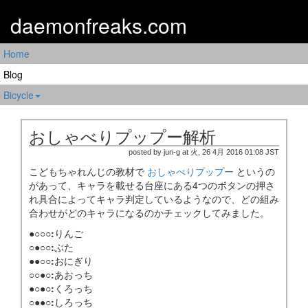
daemonfreaks.com
Home
Blog
Bicycle
おしゃべりプップー解析
posted by jun-g at 火, 26 4月 2016 01:08 JST
こどもちゃれんじの教材で
おしゃべりプップー
というの
があって、キャラを載せる台座にある4つのボタンの押さ
れ具合によってキャラ判定しているようなので、どの組み
合わせがどのキャラになるのかチェックしてみました。
●○○○:
りんご
○●○○:
ぶた
●●○○:
おにぎり
○○●○:
あおっち
●○●○:
くろっち
○●●○:
しろっち