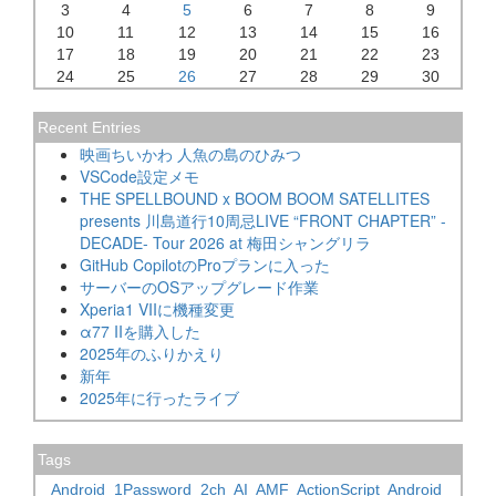
3
4
5
6
7
8
9
10
11
12
13
14
15
16
17
18
19
20
21
22
23
24
25
26
27
28
29
30
Recent Entries
映画ちいかわ 人魚の島のひみつ
VSCode設定メモ
THE SPELLBOUND x BOOM BOOM SATELLITES
presents 川島道行10周忌LIVE “FRONT CHAPTER” -
DECADE- Tour 2026 at 梅田シャングリラ
GitHub CopilotのProプランに入った
サーバーのOSアップグレード作業
Xperia1 VIIに機種変更
α77 IIを購入した
2025年のふりかえり
新年
2025年に行ったライブ
Tags
Android
1Password
2ch
AI
AMF
ActionScript
Android