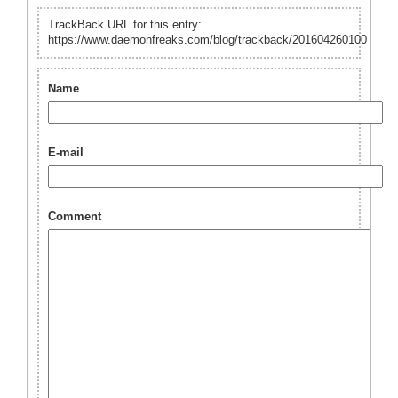
TrackBack URL for this entry:
https://www.daemonfreaks.com/blog/trackback/201604260100
Name
E-mail
Comment