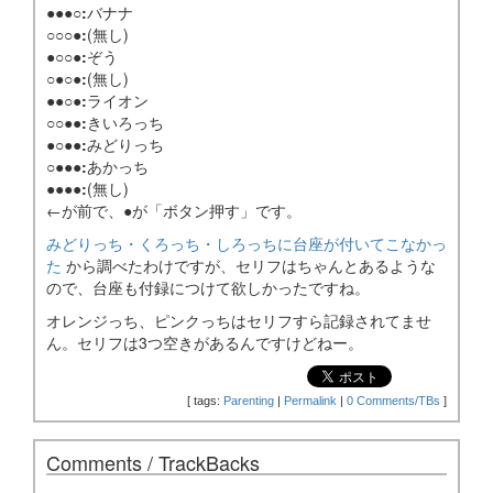
●●●○:
バナナ
○○○●:
(無し)
●○○●:
ぞう
○●○●:
(無し)
●●○●:
ライオン
○○●●:
きいろっち
●○●●:
みどりっち
○●●●:
あかっち
●●●●:
(無し)
←が前で、●が「ボタン押す」です。
みどりっち・くろっち・しろっちに台座が付いてこなかっ
た
から調べたわけですが、セリフはちゃんとあるような
ので、台座も付録につけて欲しかったですね。
オレンジっち、ピンクっちはセリフすら記録されてませ
ん。セリフは3つ空きがあるんですけどねー。
[
tags:
Parenting
|
Permalink
|
0 Comments/TBs
]
Comments / TrackBacks