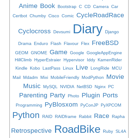
Anime
Book
Bootstrap
C
CD
Camera
Car
CycleRoadRace
Certbot
Chumby
Cisco
Comic
Diary
Cyclocross
Devsumi
Django
FreeBSD
Drama
Enduro
Flash
Flavour
Flex
Game
GEOM
GNOME
Google
GoogleAppEngine
HillClimb
HyperEstraier
Hypervisor
Iddy
KamenRider
Live
Kindle
Kobo
LastPass
Linux
LongRide
MCU
Movie
Mail
Mdadm
Mixi
MobileFriendly
ModPython
Music
MySQL
NVIDIA
NetBSD
Nginx
PC
Parenting
Party
Plugin
Ports
Photo
PyBlosxom
Programming
PyConJP
PyXPCOM
Python
Race
RAID
RAIDframe
Rabbit
Rapha
RoadBike
Retrospective
Ruby
SL4A