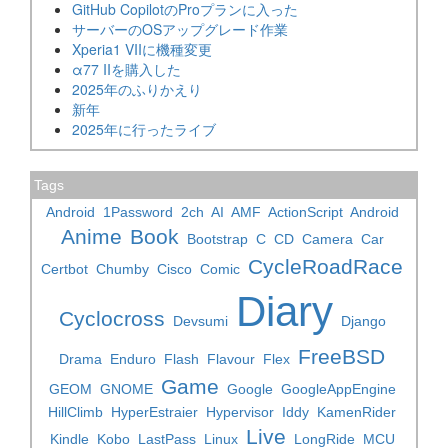
GitHub CopilotのProプランに入った
サーバーのOSアップグレード作業
Xperia1 VIIに機種変更
α77 IIを購入した
2025年のふりかえり
新年
2025年に行ったライブ
Tags
Android
1Password
2ch
AI
AMF
ActionScript
Android
Anime
Book
Bootstrap
C
CD
Camera
Car
CycleRoadRace
Certbot
Chumby
Cisco
Comic
Diary
Cyclocross
Devsumi
Django
FreeBSD
Drama
Enduro
Flash
Flavour
Flex
Game
GEOM
GNOME
Google
GoogleAppEngine
HillClimb
HyperEstraier
Hypervisor
Iddy
KamenRider
Live
Kindle
Kobo
LastPass
Linux
LongRide
MCU