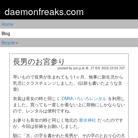
daemonfreaks.com
Home
Blog
Bicycle
長男のお宮参り
posted by jun-g at 木, 27 8月 2015 23:54 JST
早いもので長男が生まれてもう1ヶ月。無事に新生児から
乳児にクラスチェンジしました。(以前も書いたような文
章)
衣装は長女の時と同じく
DMMいろいろレンタル
を利用し
ました。買っても一度しか着ない上に荷物にしかならない
ので、レンタルは便利ですね。
お参りも長女の時と同じく地元の
垂水神社
だったのです
が、今回は祈祷をお願いしました。
額に「大」の字を書かれた長男が、その字のとおり心の大