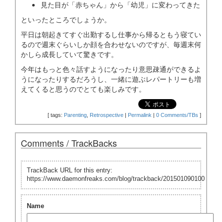
見た目が「赤ちゃん」から「幼児」に変わってきた
といったところでしょうか。
平日は朝起きてすぐ出勤するし仕事から帰るともう寝てい
るので週末ぐらいしか顔を合わせないのですが、毎週末何
かしら成長していて驚きです。
今年はもっと色々話すようになったり意思疎通ができるよ
うになったりするだろうし、一緒に遊ぶレパートリーも増
えてくると思うのでとても楽しみです。
[
tags:
Parenting
,
Retrospective
|
Permalink
|
0 Comments/TBs
]
Comments / TrackBacks
TrackBack URL for this entry:
https://www.daemonfreaks.com/blog/trackback/201501090100
Name