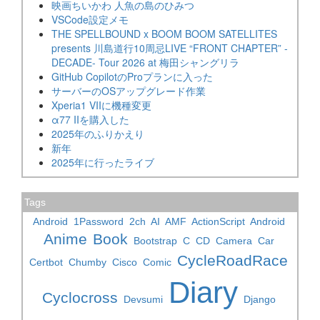
映画ちいかわ 人魚の島のひみつ
VSCode設定メモ
THE SPELLBOUND x BOOM BOOM SATELLITES
presents 川島道行10周忌LIVE “FRONT CHAPTER” -
DECADE- Tour 2026 at 梅田シャングリラ
GitHub CopilotのProプランに入った
サーバーのOSアップグレード作業
Xperia1 VIIに機種変更
α77 IIを購入した
2025年のふりかえり
新年
2025年に行ったライブ
Tags
Android
1Password
2ch
AI
AMF
ActionScript
Android
Anime
Book
Bootstrap
C
CD
Camera
Car
CycleRoadRace
Certbot
Chumby
Cisco
Comic
Diary
Cyclocross
Devsumi
Django