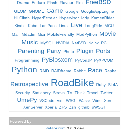
FreeBSD
Drama
Enduro
Flash
Flavour
Flex
Game
GEOM
GNOME
Google
GoogleAppEngine
HillClimb
HyperEstraier
Hypervisor
Iddy
KamenRider
Live
Kindle
Kobo
LastPass
Linux
LongRide
MCU
Movie
Mail
Mdadm
Mixi
MobileFriendly
ModPython
Music
MySQL
NVIDIA
NetBSD
Nginx
PC
Parenting
Party
Plugin
Ports
Photo
PyBlosxom
Programming
PyConJP
PyXPCOM
Python
Race
RAID
RAIDframe
Rabbit
Rapha
RoadBike
Retrospective
Ruby
SL4A
Security
Stationery
Strava
TV
Think
Travel
Twitter
UmePy
VSCode
Vim
WSGI
Wassr
Wine
Xen
XenServer
Xperia
ZFS
Zsh
github
uWSGI
Powered by
PyBlosxom
2.0.0.dev