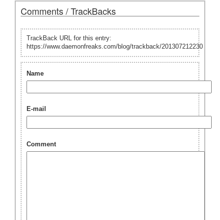
Comments / TrackBacks
TrackBack URL for this entry:
https://www.daemonfreaks.com/blog/trackback/201307212230
Name
E-mail
Comment