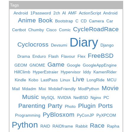
Tags
Android
1Password
2ch
AI
AMF
ActionScript
Android
Anime
Book
Bootstrap
C
CD
Camera
Car
CycleRoadRace
Certbot
Chumby
Cisco
Comic
Diary
Cyclocross
Devsumi
Django
FreeBSD
Drama
Enduro
Flash
Flavour
Flex
Game
GEOM
GNOME
Google
GoogleAppEngine
HillClimb
HyperEstraier
Hypervisor
Iddy
KamenRider
Live
Kindle
Kobo
LastPass
Linux
LongRide
MCU
Movie
Mail
Mdadm
Mixi
MobileFriendly
ModPython
Music
MySQL
NVIDIA
NetBSD
Nginx
PC
Parenting
Party
Plugin
Ports
Photo
PyBlosxom
Programming
PyConJP
PyXPCOM
Python
Race
RAID
RAIDframe
Rabbit
Rapha