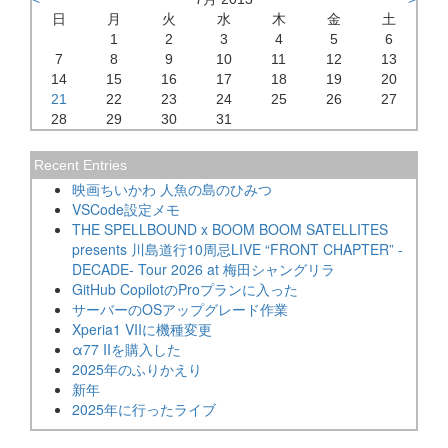
日
月
火
水
木
金
土
1
2
3
4
5
6
7
8
9
10
11
12
13
14
15
16
17
18
19
20
21
22
23
24
25
26
27
28
29
30
31
Recent Entries
映画ちいかわ 人魚の島のひみつ
VSCode設定メモ
THE SPELLBOUND x BOOM BOOM SATELLITES
presents 川島道行10周忌LIVE “FRONT CHAPTER” -
DECADE- Tour 2026 at 梅田シャングリラ
GitHub CopilotのProプランに入った
サーバーのOSアップグレード作業
Xperia1 VIIに機種変更
α77 IIを購入した
2025年のふりかえり
新年
2025年に行ったライブ