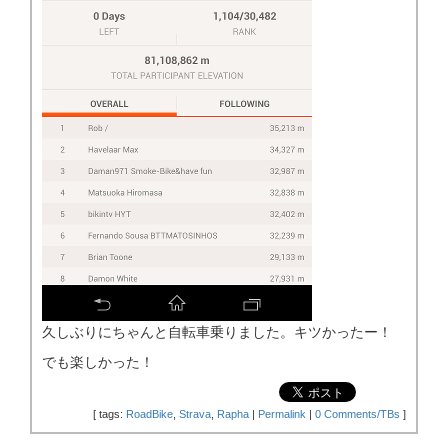
久しぶりにちゃんと自転車乗りました。キツかったー！
でも楽しかった！
[
tags:
RoadBike
,
Strava
,
Rapha
|
Permalink
|
0 Comments/TBs
]