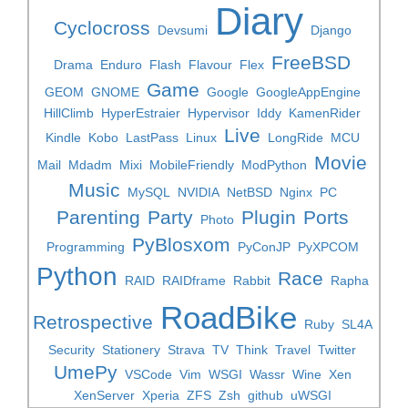
Diary
Cyclocross
Devsumi
Django
FreeBSD
Drama
Enduro
Flash
Flavour
Flex
Game
GEOM
GNOME
Google
GoogleAppEngine
HillClimb
HyperEstraier
Hypervisor
Iddy
KamenRider
Live
Kindle
Kobo
LastPass
Linux
LongRide
MCU
Movie
Mail
Mdadm
Mixi
MobileFriendly
ModPython
Music
MySQL
NVIDIA
NetBSD
Nginx
PC
Parenting
Party
Plugin
Ports
Photo
PyBlosxom
Programming
PyConJP
PyXPCOM
Python
Race
RAID
RAIDframe
Rabbit
Rapha
RoadBike
Retrospective
Ruby
SL4A
Security
Stationery
Strava
TV
Think
Travel
Twitter
UmePy
VSCode
Vim
WSGI
Wassr
Wine
Xen
XenServer
Xperia
ZFS
Zsh
github
uWSGI