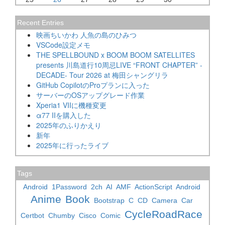
Recent Entries
映画ちいかわ 人魚の島のひみつ
VSCode設定メモ
THE SPELLBOUND x BOOM BOOM SATELLITES
presents 川島道行10周忌LIVE “FRONT CHAPTER” -
DECADE- Tour 2026 at 梅田シャングリラ
GitHub CopilotのProプランに入った
サーバーのOSアップグレード作業
Xperia1 VIIに機種変更
α77 IIを購入した
2025年のふりかえり
新年
2025年に行ったライブ
Tags
Android
1Password
2ch
AI
AMF
ActionScript
Android
Anime
Book
Bootstrap
C
CD
Camera
Car
CycleRoadRace
Certbot
Chumby
Cisco
Comic