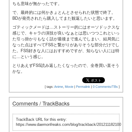
ちも意味が無かったです。
で、最終的には何かきょとんとさせられた状態で終了。
BDが発売されたら購入してまた観返したいと思います。
ゴティックメードは…ストーリー的にはオーソドックスな
感じで、キャラの演技が良いなぁとは思いつつこれといっ
た引っ掛かりもなく話が最後まで進んでしまい、結局気に
なった点はすべてFSSと繋がりがありそうな部分だけでし
た。FSS好きな人にはおすすめですが、知らない人には特
に…という感じ。
とりあえずFSS読み返したくなったので、全巻買い直そう
かな。
[
tags:
Anime
,
Movie
|
Permalink
|
0 Comments/TBs
]
Comments / TrackBacks
TrackBack URL for this entry:
https://www.daemonfreaks.com/blog/trackback/201211182100