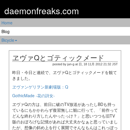
daemonfreaks.com
Home
Blog
Bicycle
ヱヴァQとゴティックメード
posted by jun-g at 日, 18 11月 2012 21:32 JST
昨日・今日と連続で、ヱヴァQとゴティックメードを観て
きました。
ヱヴァンゲリヲン新劇場版：Q
GothicMade -花の詩女-
ヱヴァQの方は、前日に破のTV放送があったしBDも持っ
ているにもかかわらず復習無しに観に行って、「前作って
どんな終わり方したんやったっけ？」と思いつつも旧TV
版のおぼろげな記憶があれば大丈夫かなぁと思っていまし
たが、想像の斜め上を行く展開でそんなもんはこれっぽっ