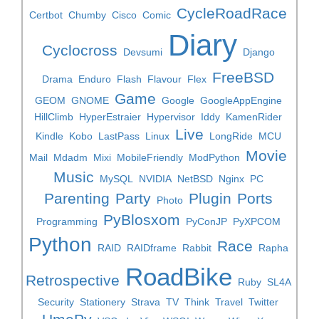
CycleRoadRace
Certbot
Chumby
Cisco
Comic
Diary
Cyclocross
Devsumi
Django
FreeBSD
Drama
Enduro
Flash
Flavour
Flex
Game
GEOM
GNOME
Google
GoogleAppEngine
HillClimb
HyperEstraier
Hypervisor
Iddy
KamenRider
Live
Kindle
Kobo
LastPass
Linux
LongRide
MCU
Movie
Mail
Mdadm
Mixi
MobileFriendly
ModPython
Music
MySQL
NVIDIA
NetBSD
Nginx
PC
Parenting
Party
Plugin
Ports
Photo
PyBlosxom
Programming
PyConJP
PyXPCOM
Python
Race
RAID
RAIDframe
Rabbit
Rapha
RoadBike
Retrospective
Ruby
SL4A
Security
Stationery
Strava
TV
Think
Travel
Twitter