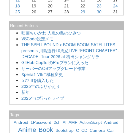
18
19
20
21
22
23
24
25
26
27
28
29
30
31
Recent Entries
映画ちいかわ 人魚の島のひみつ
VSCode設定メモ
THE SPELLBOUND x BOOM BOOM SATELLITES
presents 川島道行10周忌LIVE “FRONT CHAPTER” -
DECADE- Tour 2026 at 梅田シャングリラ
GitHub CopilotのProプランに入った
サーバーのOSアップグレード作業
Xperia1 VIIに機種変更
α77 IIを購入した
2025年のふりかえり
新年
2025年に行ったライブ
Tags
Android
1Password
2ch
AI
AMF
ActionScript
Android
Anime
Book
Bootstrap
C
CD
Camera
Car