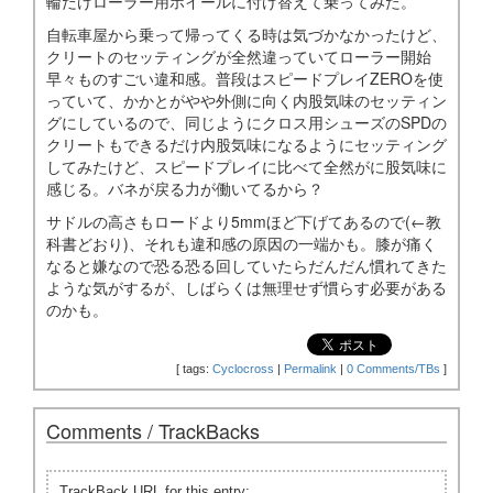
輪だけローラー用ホイールに付け替えて乗ってみた。
自転車屋から乗って帰ってくる時は気づかなかったけど、
クリートのセッティングが全然違っていてローラー開始
早々ものすごい違和感。普段はスピードプレイZEROを使
っていて、かかとがやや外側に向く内股気味のセッティン
グにしているので、同じようにクロス用シューズのSPDの
クリートもできるだけ内股気味になるようにセッティング
してみたけど、スピードプレイに比べて全然がに股気味に
感じる。バネが戻る力が働いてるから？
サドルの高さもロードより5mmほど下げてあるので(←教
科書どおり)、それも違和感の原因の一端かも。膝が痛く
なると嫌なので恐る恐る回していたらだんだん慣れてきた
ような気がするが、しばらくは無理せず慣らす必要がある
のかも。
[
tags:
Cyclocross
|
Permalink
|
0 Comments/TBs
]
Comments / TrackBacks
TrackBack URL for this entry: