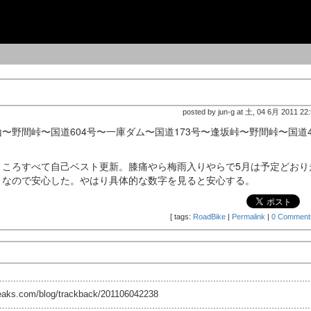
posted by jun-g at 土, 04 6月 2011 22
野間峠〜国道604号〜一庫ダム〜国道173号〜逢坂峠〜野間峠〜国道4
ところすべて自己ベスト更新。膝痛やら梅雨入りやらで5月は予定どおり
うなので安心した。やはり具体的な数字を見ると安心する。
[
tags:
RoadBike
|
Permalink
|
0 Comment
reaks.com/blog/trackback/201106042238