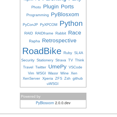
Plugin
Ports
Photo
PyBlosxom
Programming
Python
PyConJP
PyXPCOM
Race
RAID
RAIDframe
Rabbit
Retrospective
Rapha
RoadBike
Ruby
SL4A
Security
Stationery
Strava
TV
Think
UmePy
Travel
Twitter
VSCode
Vim
WSGI
Wassr
Wine
Xen
XenServer
Xperia
ZFS
Zsh
github
uWSGI
Powered by
PyBlosxom
2.0.0.dev