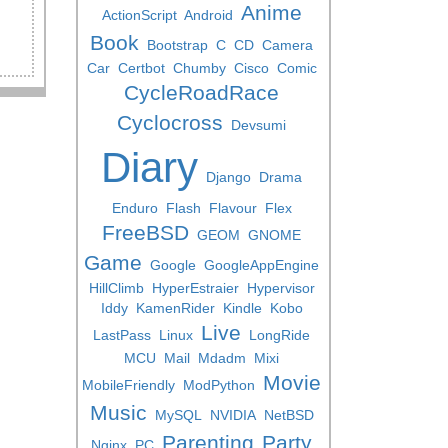
Anime
ActionScript
Android
Book
Bootstrap
C
CD
Camera
Car
Certbot
Chumby
Cisco
Comic
CycleRoadRace
Cyclocross
Devsumi
Diary
Django
Drama
Enduro
Flash
Flavour
Flex
FreeBSD
GEOM
GNOME
Game
Google
GoogleAppEngine
HillClimb
HyperEstraier
Hypervisor
Iddy
KamenRider
Kindle
Kobo
Live
LastPass
Linux
LongRide
MCU
Mail
Mdadm
Mixi
Movie
MobileFriendly
ModPython
Music
MySQL
NVIDIA
NetBSD
Parenting
Party
Nginx
PC