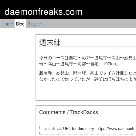
daemonfreaks.com
Home
Blog
Bicycle
週末練
今日のコースは自宅〜彩都〜勝尾寺〜高山〜妙見山〜
号〜高山〜勝尾寺〜彩都〜自宅。107km。
勝尾寺、妙見山、野間峠、高山でタイム計測した
なかったので焦っていたが、調子はぼちぼちのよ
Comments / TrackBacks
TrackBack URL for this entry: https://www.daemonf