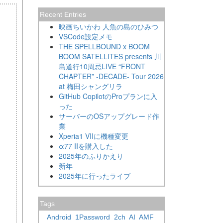
Recent Entries
映画ちいかわ 人魚の島のひみつ
VSCode設定メモ
THE SPELLBOUND x BOOM
BOOM SATELLITES presents 川
島道行10周忌LIVE “FRONT
CHAPTER” -DECADE- Tour 2026
at 梅田シャングリラ
GitHub CopilotのProプランに入
った
サーバーのOSアップグレード作
業
Xperia1 VIIに機種変更
α77 IIを購入した
2025年のふりかえり
新年
2025年に行ったライブ
Tags
Android
1Password
2ch
AI
AMF