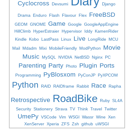
Diary
Cyclocross
Devsumi
Django
FreeBSD
Drama
Enduro
Flash
Flavour
Flex
Game
GEOM
GNOME
Google
GoogleAppEngine
HillClimb
HyperEstraier
Hypervisor
Iddy
KamenRider
Live
Kindle
Kobo
LastPass
Linux
LongRide
MCU
Movie
Mail
Mdadm
Mixi
MobileFriendly
ModPython
Music
MySQL
NVIDIA
NetBSD
Nginx
PC
Parenting
Party
Plugin
Ports
Photo
PyBlosxom
Programming
PyConJP
PyXPCOM
Python
Race
RAID
RAIDframe
Rabbit
Rapha
RoadBike
Retrospective
Ruby
SL4A
Security
Stationery
Strava
TV
Think
Travel
Twitter
UmePy
VSCode
Vim
WSGI
Wassr
Wine
Xen
XenServer
Xperia
ZFS
Zsh
github
uWSGI