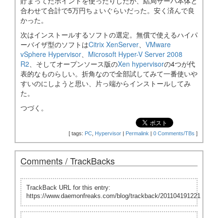
貯まってたポイントを使ったりしたが、結局サーバ本体と
合わせて合計で5万円ちょいぐらいだった。安く済んで良
かった。
次はインストールするソフトの選定。無償で使えるハイパ
ーバイザ型のソフトは
Citrix XenServer
、
VMware
vSphere Hypervisor
、
Microsoft Hyper-V Server 2008
R2
、そしてオープンソース版の
Xen hypervisor
の4つが代
表的なものらしい。折角なので全部試してみて一番使いや
すいのにしようと思い、片っ端からインストールしてみ
た。
つづく。
[
tags:
PC
,
Hypervisor
|
Permalink
|
0 Comments/TBs
]
Comments / TrackBacks
TrackBack URL for this entry:
https://www.daemonfreaks.com/blog/trackback/201104191221