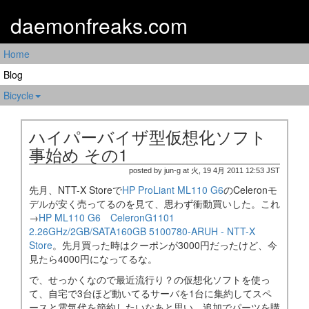
daemonfreaks.com
Home
Blog
Bicycle
ハイパーバイザ型仮想化ソフト
事始め その1
posted by jun-g at 火, 19 4月 2011 12:53 JST
先月、NTT-X Storeで
HP ProLiant ML110 G6
のCeleronモ
デルが安く売ってるのを見て、思わず衝動買いした。これ
→
HP ML110 G6 CeleronG1101
2.26GHz/2GB/SATA160GB 5100780-ARUH - NTT-X
Store
。先月買った時はクーポンが3000円だったけど、今
見たら4000円になってるな。
で、せっかくなので最近流行り？の仮想化ソフトを使っ
て、自宅で3台ほど動いてるサーバを1台に集約してスペ
ースと電気代を節約したいなあと思い、追加でパーツを購