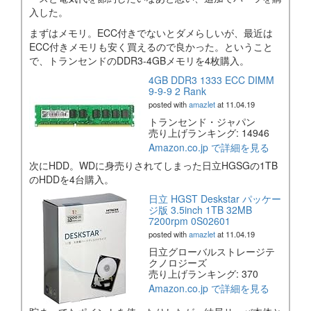
入した。
まずはメモリ。ECC付きでないとダメらしいが、最近は
ECC付きメモリも安く買えるので良かった。ということ
で、トランセンドのDDR3-4GBメモリを4枚購入。
4GB DDR3 1333 ECC DIMM
9-9-9 2 Rank
posted with
amazlet
at 11.04.19
トランセンド・ジャパン
売り上げランキング: 14946
Amazon.co.jp で詳細を見る
次にHDD。WDに身売りされてしまった日立HGSGの1TB
のHDDを4台購入。
日立 HGST Deskstar パッケー
ジ版 3.5inch 1TB 32MB
7200rpm 0S02601
posted with
amazlet
at 11.04.19
日立グローバルストレージテ
クノロジーズ
売り上げランキング: 370
Amazon.co.jp で詳細を見る