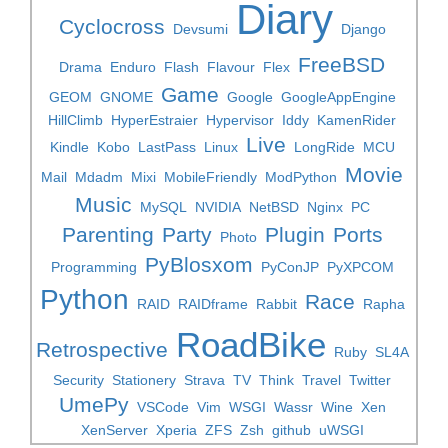
Diary
Cyclocross
Devsumi
Django
FreeBSD
Drama
Enduro
Flash
Flavour
Flex
Game
GEOM
GNOME
Google
GoogleAppEngine
HillClimb
HyperEstraier
Hypervisor
Iddy
KamenRider
Live
Kindle
Kobo
LastPass
Linux
LongRide
MCU
Movie
Mail
Mdadm
Mixi
MobileFriendly
ModPython
Music
MySQL
NVIDIA
NetBSD
Nginx
PC
Parenting
Party
Plugin
Ports
Photo
PyBlosxom
Programming
PyConJP
PyXPCOM
Python
Race
RAID
RAIDframe
Rabbit
Rapha
RoadBike
Retrospective
Ruby
SL4A
Security
Stationery
Strava
TV
Think
Travel
Twitter
UmePy
VSCode
Vim
WSGI
Wassr
Wine
Xen
XenServer
Xperia
ZFS
Zsh
github
uWSGI