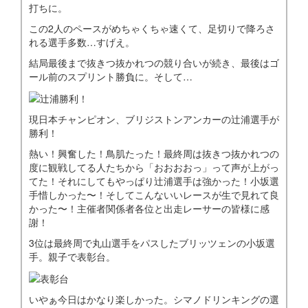
打ちに。
この2人のペースがめちゃくちゃ速くて、足切りで降ろさ
れる選手多数…すげえ。
結局最後まで抜きつ抜かれつの競り合いが続き、最後はゴ
ール前のスプリント勝負に。そして…
現日本チャンピオン、ブリジストンアンカーの辻浦選手が
勝利！
熱い！興奮した！鳥肌たった！最終周は抜きつ抜かれつの
度に観戦してる人たちから「おおおおっ」って声が上がっ
てた！それにしてもやっぱり辻浦選手は強かった！小坂選
手惜しかった〜！そしてこんないいレースが生で見れて良
かった〜！主催者関係者各位と出走レーサーの皆様に感
謝！
3位は最終周で丸山選手をパスしたブリッツェンの小坂選
手。親子で表彰台。
いやぁ今日はかなり楽しかった。シマノドリンキングの選