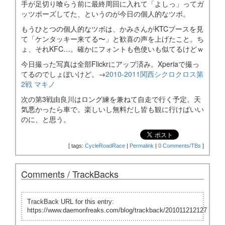
手が足切り喰らう前に最終周回に入れて「よしっ」ってガ
ッツポーズしてた、というのが今日の個人的なツボ。
もうひとつの個人的なツボは、かみさんがKTCブースを見
て「ケンタッキー来てる〜」と歓喜の声を上げたこと。ち
ょ、それKFC…。確かにフォントも色使いも似てるけどｗ
今日撮った写真は全部Flickrにアップ済み。Xperiaで撮っ
てるのでしょぼいけど。→
2010-2011関西シクロクロス第
2戦 マキノ
次の第3戦由良川はロング練を兼ねて自走で行く予定。天
気悪かったら車で。楽しいし無料だし皆も観に行けばいい
のに、と思う。
[
tags:
CycleRoadRace
|
Permalink
|
0 Comments/TBs
]
Comments / TrackBacks
TrackBack URL for this entry:
https://www.daemonfreaks.com/blog/trackback/201011212127