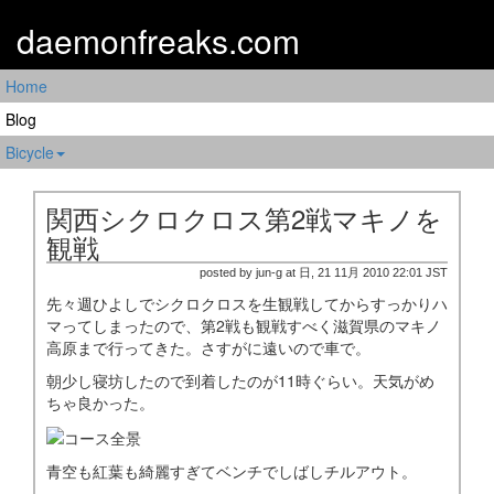
daemonfreaks.com
Home
Blog
Bicycle
関西シクロクロス第2戦マキノを
観戦
posted by jun-g at 日, 21 11月 2010 22:01 JST
先々週ひよしでシクロクロスを生観戦してからすっかりハ
マってしまったので、第2戦も観戦すべく滋賀県のマキノ
高原まで行ってきた。さすがに遠いので車で。
朝少し寝坊したので到着したのが11時ぐらい。天気がめ
ちゃ良かった。
青空も紅葉も綺麗すぎてベンチでしばしチルアウト。