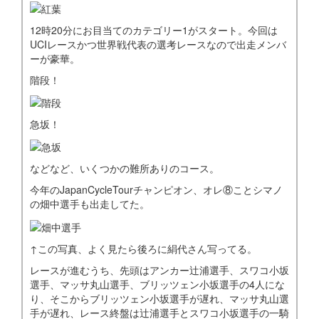
12時20分にお目当てのカテゴリー1がスタート。今回は
UCIレースかつ世界戦代表の選考レースなので出走メンバ
ーが豪華。
階段！
急坂！
などなど、いくつかの難所ありのコース。
今年のJapanCycleTourチャンピオン、オレ⑧ことシマノ
の畑中選手も出走してた。
↑この写真、よく見たら後ろに絹代さん写ってる。
レースが進むうち、先頭はアンカー辻浦選手、スワコ小坂
選手、マッサ丸山選手、ブリッツェン小坂選手の4人にな
り、そこからブリッツェン小坂選手が遅れ、マッサ丸山選
手が遅れ、レース終盤は辻浦選手とスワコ小坂選手の一騎