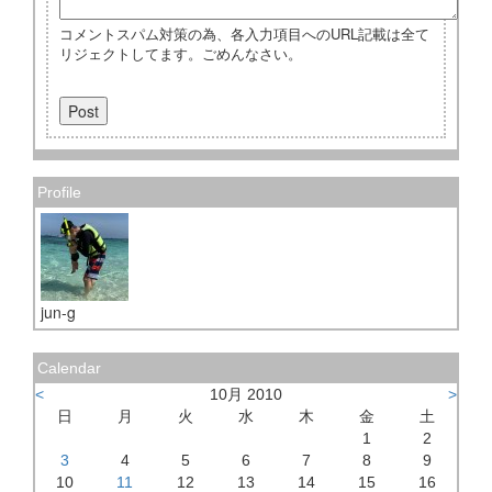
コメントスパム対策の為、各入力項目へのURL記載は全て
リジェクトしてます。ごめんなさい。
Profile
jun-g
Calendar
<
10月 2010
>
日
月
火
水
木
金
土
1
2
3
4
5
6
7
8
9
10
11
12
13
14
15
16