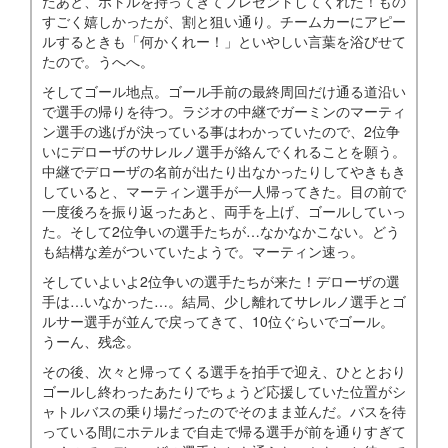
たあと、ボトルを持ってきてプレゼントしてくれた！もの
すごく嬉しかったが、割と狙い通り。チームカーにアピー
ルするときも「何かくれー！」といやしい言葉を浴びせて
たので。うへへ。
そしてゴール地点。ゴール手前の最終周回だけ通る道沿い
で選手の帰りを待つ。ラジオの中継でガーミンのマーティ
ン選手の逃げが決っている事はわかっていたので、2位争
いにデローザのサレルノ選手が絡んでくれることを願う。
中継でデローザの名前が出たり出なかったりしてやきもき
していると、マーティン選手が一人帰ってきた。目の前で
一度後ろを振り返ったあと、両手を上げ、ゴールしていっ
た。そして2位争いの選手たちが…なかなかこない。どう
も結構な差がついていたようで。マーティン速っ。
そしていよいよ2位争いの選手たちが来た！デローザの選
手は…いなかった…。結局、少し離れてサレルノ選手とゴ
ルサー選手が並んで戻ってきて、10位ぐらいでゴール。
うーん、残念。
その後、次々と帰ってくる選手を拍手で迎え、ひととおり
ゴールし終わったあたりでちょうど応援していた位置がシ
ャトルバスの乗り場だったのでそのまま並んだ。バスを待
っている間にホテルまで自走で帰る選手が前を通りすぎて