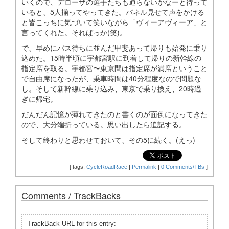
いくので、デローザの選手たちも通らないかなーと待って
いると、5人揃ってやってきた。パネル見せて声をかける
と皆こっちに気づいて笑いながら「ヴィーアヴィーア」と
言ってくれた。そればっか(笑)。
で、早めにバス待ちに並んだ甲斐あって帰りも始発に乗り
込めた。15時半頃に宇都宮駅に到着して帰りの新幹線の
指定席を取る。宇都宮〜東京間は指定席が満席ということ
で自由席になったが、乗車時間は40分程度なので問題な
し。そして新幹線に乗り込み、東京で乗り換え、20時過
ぎに帰宅。
だんだん記憶が薄れてきたのと書くのが面倒になってきた
ので、大分端折っている。思い出したら追記する。
そして終わりと思わせておいて、その5に続く。(えっ)
[
tags:
CycleRoadRace
|
Permalink
|
0 Comments/TBs
]
Comments / TrackBacks
TrackBack URL for this entry: