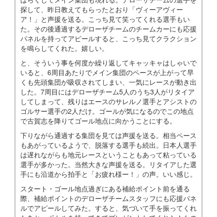
探して、昨日教えてもらったとおり「ヴィーアヴィー
ア！」と声援を送る。こっち見て笑ってくれる選手もい
た。その後通過するデローザチームのチームカーにも応援
パネルを持ってアピールすると、こっち見てクラクション
を鳴らしてくれた。嬉しい。
と、そういう事を何度か繰り返してキャッキャはしゃいで
いると、6周目あたりでメイン集団のペースが上がって早
くも先頭集団が吸収されてしまい、一気にレースが動き出
した。7周目にはデローザチーム5人のうち3人がリタイア
してしまって、残りはエースのサレルノ選手とアシストの
ゴルサー選手の2人だけ。ゴールが気になるのでこの地点
で古賀志を降りてゴール地点に向かうことにする。
下りながら通過する集団を見ては声援を送る。相当ペース
もあがっているようで、脱落する選手も続出。日本人選手
は遅れながらも地元レースということもあって粘っている
選手が多かった。当然大きな声援を送る。リタイアした選
手にも沿道から拍手と「お疲れ様ー！」の声。いい感じ。
スタート・ゴール地点過ぎにある補給ポイント前を通る
際、補給ポイントのデローザチームスタッフにも応援パネ
ルでアピールしてみた。すると、気づいて手を振ってくれ