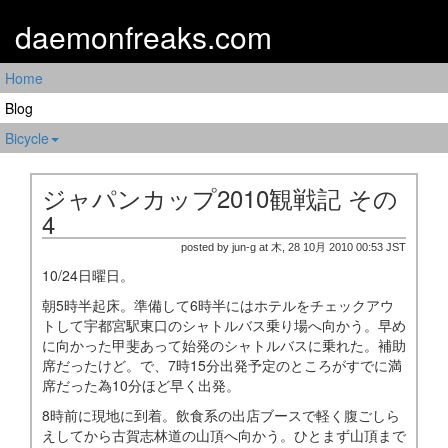
daemonfreaks.com
Home
Blog
Bicycle
ジャパンカップ2010観戦記 その
4
posted by jun-g at 木, 28 10月 2010 00:53 JST
10/24日曜日。
朝5時半起床。準備して6時半にはホテルをチェックアウ
トして宇都宮駅東口のシャトルバス乗り場へ向かう。早め
に向かった甲斐あって始発のシャトルバスに乗れた。補助
席だったけど。で、7時15分出発予定のところがすでに満
席だった為10分ほど早く出発。
8時前に現地に到着。飲食系の出店ブースで軽く腹ごしら
えしてから古賀志林道の山頂へ向かう。ひとまず山頂まで