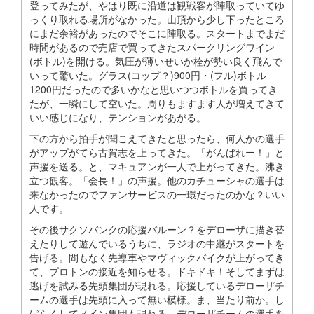
登ってみたが、やはり既に沿道は観戦客が陣取っていてゆ
っくり取れる場所がなかった。山頂から少し下ったところ
にまだ余裕があったのでそこに陣取る。スタートまでまだ
時間があるので売店で買ってきたスパークリングワイン
(ボトル)を開ける。気圧が薄いせいか栓が勢い良く飛んで
いって驚いた。グラス(コップ？)900円・(フル)ボトル
1200円だったので多いかなと思いつつボトルを買ってき
たが、一瞬にして空いた。周りもますます人が増えてきて
いい感じになり、テンションがあがる。
下の方から拍手が聞こえてきたと思ったら、何人かの選手
がアップがてら古賀志を上ってきた。「がんばれー！」と
声援を送る。と、マキュアンが一人で上がってきた。沸き
立つ観客。「会長！」の声援。他のカチューシャの選手は
来なかったのでファンサービスの一環だったのかな？いい
人です。
その後サクソバンクの応援バルーン？をデローザに描き替
えたりして遊んでいるうちに、ラジオの中継がスタートを
告げる。間もなく先導車やマヴィックバイクが上がってき
て、プロトンの接近を知らせる。ドキドキ！そしてまずは
逃げを試みる先頭集団が現れる。応援しているデローザチ
ームの選手は先頭に入って無い模様。ま、当たり前か。し
ばらくしてメイン集団も現れる。デローザチームの選手を