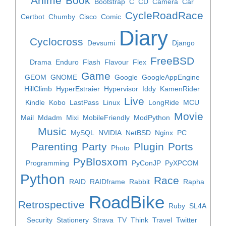
Anime
Book
Bootstrap
C
CD
Camera
Car
CycleRoadRace
Certbot
Chumby
Cisco
Comic
Diary
Cyclocross
Devsumi
Django
FreeBSD
Drama
Enduro
Flash
Flavour
Flex
Game
GEOM
GNOME
Google
GoogleAppEngine
HillClimb
HyperEstraier
Hypervisor
Iddy
KamenRider
Live
Kindle
Kobo
LastPass
Linux
LongRide
MCU
Movie
Mail
Mdadm
Mixi
MobileFriendly
ModPython
Music
MySQL
NVIDIA
NetBSD
Nginx
PC
Parenting
Party
Plugin
Ports
Photo
PyBlosxom
Programming
PyConJP
PyXPCOM
Python
Race
RAID
RAIDframe
Rabbit
Rapha
RoadBike
Retrospective
Ruby
SL4A
Security
Stationery
Strava
TV
Think
Travel
Twitter