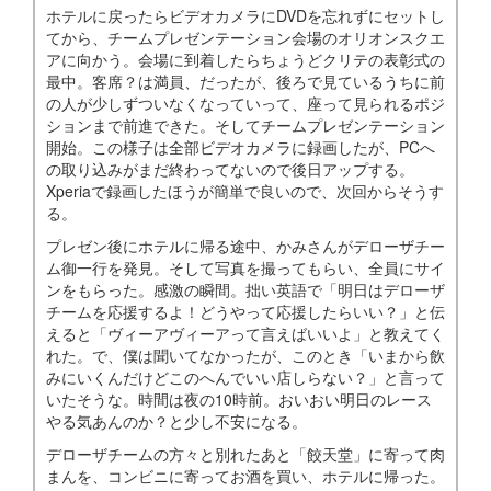
ホテルに戻ったらビデオカメラにDVDを忘れずにセットし
てから、チームプレゼンテーション会場のオリオンスクエ
アに向かう。会場に到着したらちょうどクリテの表彰式の
最中。客席？は満員、だったが、後ろで見ているうちに前
の人が少しずついなくなっていって、座って見られるポジ
ションまで前進できた。そしてチームプレゼンテーション
開始。この様子は全部ビデオカメラに録画したが、PCへ
の取り込みがまだ終わってないので後日アップする。
Xperiaで録画したほうが簡単で良いので、次回からそうす
る。
プレゼン後にホテルに帰る途中、かみさんがデローザチー
ム御一行を発見。そして写真を撮ってもらい、全員にサイ
ンをもらった。感激の瞬間。拙い英語で「明日はデローザ
チームを応援するよ！どうやって応援したらいい？」と伝
えると「ヴィーアヴィーアって言えばいいよ」と教えてく
れた。で、僕は聞いてなかったが、このとき「いまから飲
みにいくんだけどこのへんでいい店しらない？」と言って
いたそうな。時間は夜の10時前。おいおい明日のレース
やる気あんのか？と少し不安になる。
デローザチームの方々と別れたあと「餃天堂」に寄って肉
まんを、コンビニに寄ってお酒を買い、ホテルに帰った。