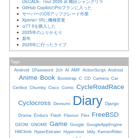
DECADE- Tour 2026 at 梅田シャングリラ
GitHub CopilotのProプランに入った
サーバーのOSアップグレード作業
Xperia1 VIIに機種変更
α77 IIを購入した
2025年のふりかえり
新年
2025年に行ったライブ
Tags
Android
1Password
2ch
AI
AMF
ActionScript
Android
Anime
Book
Bootstrap
C
CD
Camera
Car
CycleRoadRace
Certbot
Chumby
Cisco
Comic
Diary
Cyclocross
Devsumi
Django
FreeBSD
Drama
Enduro
Flash
Flavour
Flex
Game
GEOM
GNOME
Google
GoogleAppEngine
HillClimb
HyperEstraier
Hypervisor
Iddy
KamenRider