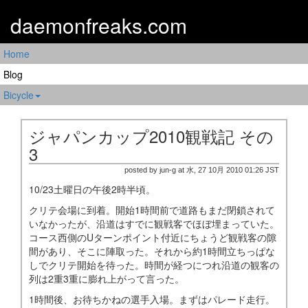
daemonfreaks.com
Home
Blog
Bicycle
ジャパンカップ2010観戦記 その
3
posted by jun-g at 水, 27 10月 2010 01:26 JST
10/23土曜日の午後2時半頃。
クリテ会場に到着。開始1時間前で道路もまだ閉鎖されて
いなかったが、沿道はすでに観戦客でほぼ埋まっていた。
コース西側のUターンポイント付近にちょうど観戦客の隙
間があり、そこに陣取った。それから約1時間立ちっぱな
しでクリテ開始を待った。時間が経つにつれ沿道の観客の
列は2重3重に膨れ上がって言った。
1時間後、お待ちかねの選手入場。まずはパレード走行。