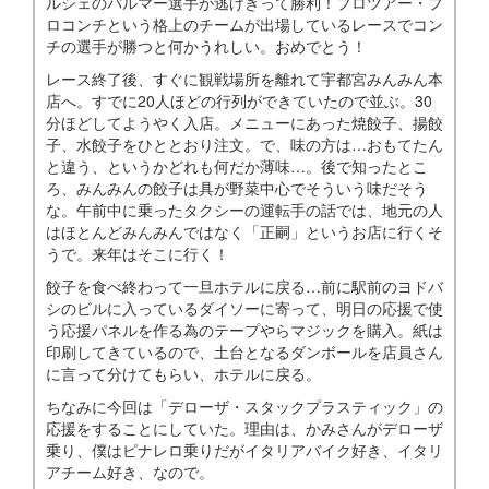
ルシェのパルマー選手が逃げきって勝利！プロツアー・プ
ロコンチという格上のチームが出場しているレースでコン
チの選手が勝つと何かうれしい。おめでとう！
レース終了後、すぐに観戦場所を離れて宇都宮みんみん本
店へ。すでに20人ほどの行列ができていたので並ぶ。30
分ほどしてようやく入店。メニューにあった焼餃子、揚餃
子、水餃子をひととおり注文。で、味の方は…おもてたん
と違う、というかどれも何だか薄味…。後で知ったとこ
ろ、みんみんの餃子は具が野菜中心でそういう味だそう
な。午前中に乗ったタクシーの運転手の話では、地元の人
はほとんどみんみんではなく「正嗣」というお店に行くそ
うで。来年はそこに行く！
餃子を食べ終わって一旦ホテルに戻る…前に駅前のヨドバ
シのビルに入っているダイソーに寄って、明日の応援で使
う応援パネルを作る為のテープやらマジックを購入。紙は
印刷してきているので、土台となるダンボールを店員さん
に言って分けてもらい、ホテルに戻る。
ちなみに今回は「デローザ・スタックプラスティック」の
応援をすることにしていた。理由は、かみさんがデローザ
乗り、僕はピナレロ乗りだがイタリアバイク好き、イタリ
アチーム好き、なので。