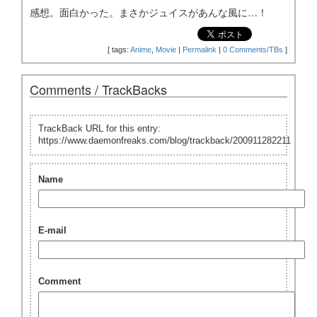
感想。面白かった。まさかジュイスがあんな風に…！
[
tags:
Anime
,
Movie
|
Permalink
|
0 Comments/TBs
]
Comments / TrackBacks
TrackBack URL for this entry:
https://www.daemonfreaks.com/blog/trackback/200911282211
Name
E-mail
Comment