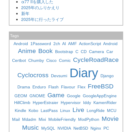
α77 IIを購入した
2025年のふりかえり
新年
2025年に行ったライブ
Tags
Android
1Password
2ch
AI
AMF
ActionScript
Android
Anime
Book
Bootstrap
C
CD
Camera
Car
CycleRoadRace
Certbot
Chumby
Cisco
Comic
Diary
Cyclocross
Devsumi
Django
FreeBSD
Drama
Enduro
Flash
Flavour
Flex
Game
GEOM
GNOME
Google
GoogleAppEngine
HillClimb
HyperEstraier
Hypervisor
Iddy
KamenRider
Live
Kindle
Kobo
LastPass
Linux
LongRide
MCU
Movie
Mail
Mdadm
Mixi
MobileFriendly
ModPython
Music
MySQL
NVIDIA
NetBSD
Nginx
PC