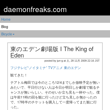
daemonfreaks.com
Home
Blog
Bicycle
東のエデン劇場版 I The King of
Eden
posted by jun-g at 土, 28 11月 2009 22:16 JST
フジテレビ“ノイタミナ” TVアニメ 東のエデン
観てきた！
テアトル梅田では今のところ12/4までしか放映予定が無い
みたいで、平日行けない人は今日か明日しか劇場で観るチ
ャンスが無いらしい。そのせいか立ち見も一杯やった。僕
は午前11時の回を観に行ったけど立ち見しか無かったの
で、17時半のチケットを購入して一度帰ってまた観に行
った。