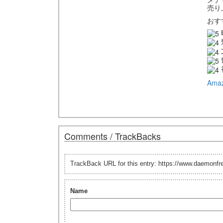
売り
おす
Ama
Comments / TrackBacks
TrackBack URL for this entry: https://www.daemonf
Name