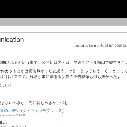
cation
posted by jun-g at 土, 26 9月 2009 23
公開されるという事で、公開初日の今日、早速テアトル梅田で観てきた
新作カットとかは何も無かったと思う。けど、とってもうまくまとまっ
人にはオススメ。残念な事に劇場版新作の予告映像も何も無かったよ。
欲しい！
読まないべきか、先に読むべきか、悩む。
 東のエデン (ダ・ヴィンチブックス)
with
amazlet
at 09.09.26
健治
ィアファクトリー