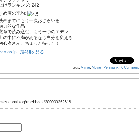
上げランキング: 242
すめ度の平均:
映画までにもう一度おさらいを
魅力的な作品
文章で読み込む、もう一つのエデン
世の中に不満があるなら自分を変えろ
初心者さん、ちょっと待った！
zon.co.jp で詳細を見る
[
tags:
Anime
,
Movie
|
Permalink
|
0 Comment
reaks.com/blog/trackback/200909262318