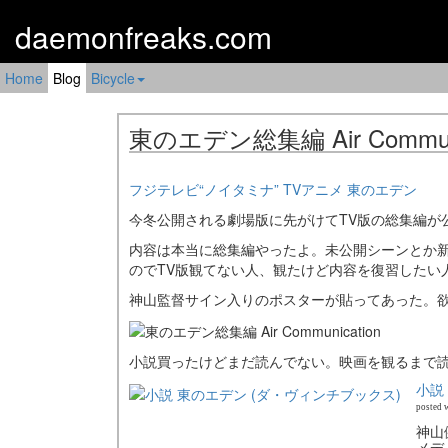
daemonfreaks.com
Home
Blog
Bicycle
東のエデン総集編 Air Communi
フジテレビ“ノイタミナ” TVアニメ 東のエデン
今冬公開される劇場版に先がけてTV版の総集編が
内容は本当に総集編やったよ。未公開シーンとか
のでTV版観てない人、観たけど内容を復習したい
神山監督サイン入りのポスターが貼ってあった。
小説買ったけどまだ読んでない。映画を観るまで
小説
posted 
神山
メデ