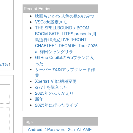
Recent Entries
映画ちいかわ 人魚の島のひみつ
VSCode設定メモ
THE SPELLBOUND x BOOM
BOOM SATELLITES presents 川
島道行10周忌LIVE “FRONT
CHAPTER” -DECADE- Tour 2026
at 梅田シャングリラ
GitHub CopilotのProプランに入
った
s/TBs
]
サーバーのOSアップグレード作
業
Xperia1 VIIに機種変更
α77 IIを購入した
2025年のふりかえり
新年
2025年に行ったライブ
Tags
Android
1Password
2ch
AI
AMF