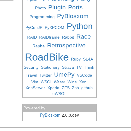
Plugin
Ports
Photo
PyBlosxom
Programming
Python
PyConJP
PyXPCOM
Race
RAID
RAIDframe
Rabbit
Retrospective
Rapha
RoadBike
Ruby
SL4A
Security
Stationery
Strava
TV
Think
UmePy
Travel
Twitter
VSCode
Vim
WSGI
Wassr
Wine
Xen
XenServer
Xperia
ZFS
Zsh
github
uWSGI
Powered by
PyBlosxom
2.0.0.dev