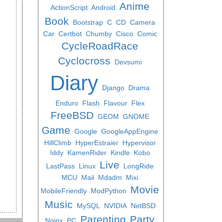
Anime
ActionScript
Android
Book
Bootstrap
C
CD
Camera
Car
Certbot
Chumby
Cisco
Comic
CycleRoadRace
Cyclocross
Devsumi
Diary
Django
Drama
Enduro
Flash
Flavour
Flex
FreeBSD
GEOM
GNOME
Game
Google
GoogleAppEngine
HillClimb
HyperEstraier
Hypervisor
Iddy
KamenRider
Kindle
Kobo
Live
LastPass
Linux
LongRide
MCU
Mail
Mdadm
Mixi
Movie
MobileFriendly
ModPython
Music
MySQL
NVIDIA
NetBSD
Parenting
Party
Nginx
PC