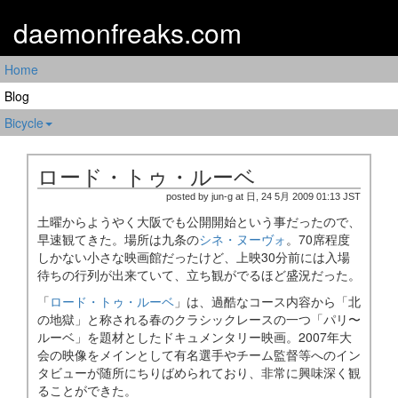
daemonfreaks.com
Home
Blog
Bicycle
ロード・トゥ・ルーベ
posted by jun-g at 日, 24 5月 2009 01:13 JST
土曜からようやく大阪でも公開開始という事だったので、
早速観てきた。場所は九条の
シネ・ヌーヴォ
。70席程度
しかない小さな映画館だったけど、上映30分前には入場
待ちの行列が出来ていて、立ち観がでるほど盛況だった。
「
ロード・トゥ・ルーベ
」は、過酷なコース内容から「北
の地獄」と称される春のクラシックレースの一つ「パリ〜
ルーベ」を題材としたドキュメンタリー映画。2007年大
会の映像をメインとして有名選手やチーム監督等へのイン
タビューが随所にちりばめられており、非常に興味深く観
ることができた。