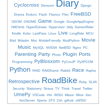
Diary
Cyclocross
Devsumi
Django
FreeBSD
Drama
Enduro
Flash
Flavour
Flex
Game
GEOM
GNOME
Google
GoogleAppEngine
HillClimb
HyperEstraier
Hypervisor
Iddy
KamenRider
Live
Kindle
Kobo
LastPass
Linux
LongRide
MCU
Movie
Mail
Mdadm
Mixi
MobileFriendly
ModPython
Music
MySQL
NVIDIA
NetBSD
Nginx
PC
Parenting
Party
Plugin
Ports
Photo
PyBlosxom
Programming
PyConJP
PyXPCOM
Python
Race
RAID
RAIDframe
Rabbit
Rapha
RoadBike
Retrospective
Ruby
SL4A
Security
Stationery
Strava
TV
Think
Travel
Twitter
UmePy
VSCode
Vim
WSGI
Wassr
Wine
Xen
XenServer
Xperia
ZFS
Zsh
github
uWSGI