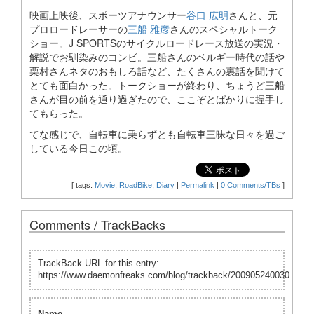
映画上映後、スポーツアナウンサー
谷口 広明
さんと、元
プロロードレーサーの
三船 雅彦
さんのスペシャルトーク
ショー。J SPORTSのサイクルロードレース放送の実況・
解説でお馴染みのコンビ。三船さんのベルギー時代の話や
栗村さんネタのおもしろ話など、たくさんの裏話を聞けて
とても面白かった。トークショーが終わり、ちょうど三船
さんが目の前を通り過ぎたので、ここぞとばかりに握手し
てもらった。
てな感じで、自転車に乗らずとも自転車三昧な日々を過ご
している今日この頃。
[
tags:
Movie
,
RoadBike
,
Diary
|
Permalink
|
0 Comments/TBs
]
Comments / TrackBacks
TrackBack URL for this entry:
https://www.daemonfreaks.com/blog/trackback/200905240030