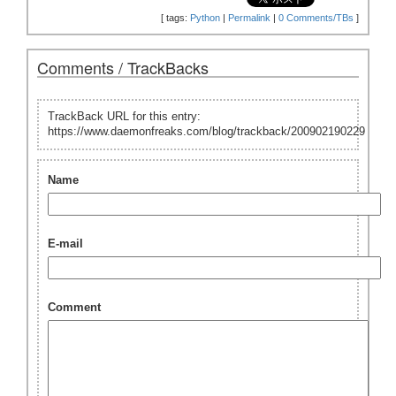
[
tags:
Python
|
Permalink
|
0 Comments/TBs
]
Comments / TrackBacks
TrackBack URL for this entry:
https://www.daemonfreaks.com/blog/trackback/200902190229
Name
E-mail
Comment