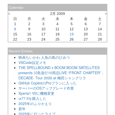
Calendar
<
2月 2009
>
日
月
火
水
木
金
土
1
2
3
4
5
6
7
8
9
10
11
12
13
14
15
16
17
18
19
20
21
22
23
24
25
26
27
28
Recent Entries
映画ちいかわ 人魚の島のひみつ
VSCode設定メモ
THE SPELLBOUND x BOOM BOOM SATELLITES
presents 川島道行10周忌LIVE “FRONT CHAPTER” -
DECADE- Tour 2026 at 梅田シャングリラ
GitHub CopilotのProプランに入った
サーバーのOSアップグレード作業
Xperia1 VIIに機種変更
α77 IIを購入した
2025年のふりかえり
新年
2025年に行ったライブ