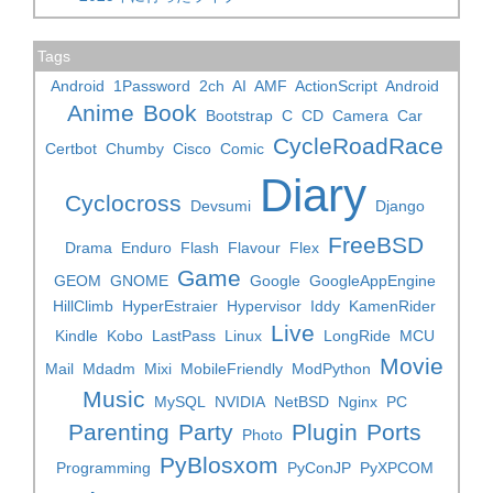
Tags
Android
1Password
2ch
AI
AMF
ActionScript
Android
Anime
Book
Bootstrap
C
CD
Camera
Car
CycleRoadRace
Certbot
Chumby
Cisco
Comic
Diary
Cyclocross
Devsumi
Django
FreeBSD
Drama
Enduro
Flash
Flavour
Flex
Game
GEOM
GNOME
Google
GoogleAppEngine
HillClimb
HyperEstraier
Hypervisor
Iddy
KamenRider
Live
Kindle
Kobo
LastPass
Linux
LongRide
MCU
Movie
Mail
Mdadm
Mixi
MobileFriendly
ModPython
Music
MySQL
NVIDIA
NetBSD
Nginx
PC
Parenting
Party
Plugin
Ports
Photo
PyBlosxom
Programming
PyConJP
PyXPCOM