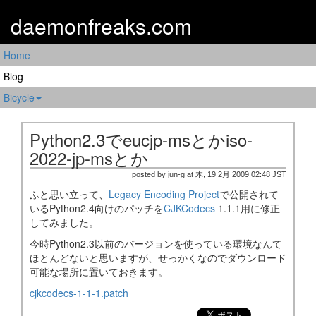
daemonfreaks.com
Home
Blog
Bicycle
Python2.3でeucjp-msとかiso-
2022-jp-msとか
posted by jun-g at 木, 19 2月 2009 02:48 JST
ふと思い立って、
Legacy Encoding Project
で公開されて
いるPython2.4向けのパッチを
CJKCodecs
1.1.1用に修正
してみました。
今時Python2.3以前のバージョンを使っている環境なんて
ほとんどないと思いますが、せっかくなのでダウンロード
可能な場所に置いておきます。
cjkcodecs-1-1-1.patch